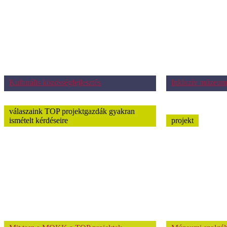
Kulturális közösségfejlesztés
Inkluzív múzeum
válaszaink TOP projektgazdák gyakran
ismételt kérdéseire
projekt