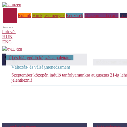
Főoldal
Rólunk
Hírek, események
Képzések
Múzeumi à la carte
Tud
hírlevél
HUN
ENG
módszertani témáink: Mesterséges
Új és hiánypótló képzés a palettán:
intelligencia
módszertani témá
Változás- és válságmenedzsment
Szeptember közepén induló tanfolyamunkra augusztus 21-ig leh
jelentkezni!