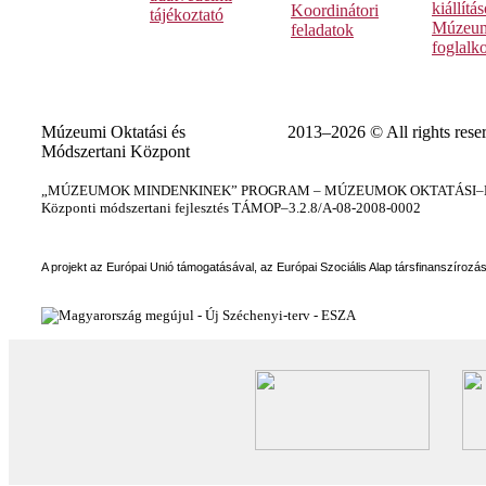
kiállítá
Koordinátori
tájékoztató
Múzeum
feladatok
foglalk
Múzeumi Oktatási és
2013–2026 © All rights rese
Módszertani Központ
„MÚZEUMOK MINDENKINEK” PROGRAM – MÚZEUMOK OKTATÁSI–KÉ
Központi módszertani fejlesztés TÁMOP–3.2.8/A-08-2008-0002
A projekt az Európai Unió támogatásával, az Európai Szociális Alap társfinanszírozá