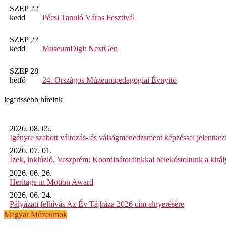
SZEP 22
kedd
Pécsi Tanuló Város Fesztivál
SZEP 22
kedd
MuseumDigit NextGen
SZEP 28
hétfő
24. Országos Múzeumpedagógiai Évnyitó
legfrissebb híreink
2026. 08. 05.
Igényre szabott változás- és válságmenedzsment képzéssel jelent
2026. 07. 01.
Ízek, inklúzió, Veszprém: Koordinátorainkkal belekóstoltunk a kirá
2026. 06. 26.
Heritage in Motion Award
2026. 06. 24.
Pályázati felhívás Az Év Tájháza 2026 cím elnyerésére
Magyar Múzeumok