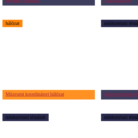
Digitális múzeum
Zöld múzeum
hálózat
módszertani témá
Múzeumi koordinátori hálózat
Múzeumi ismeret
módszertani témáink
módszertani témá