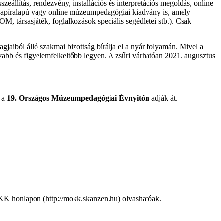
eállítás, rendezvény, installációs és interpretációs megoldás, online
t papíralapú vagy online múzeumpedagógiai kiadvány is, amely
 társasjáték, foglalkozások speciális segédletei stb.). Csak
jaiból álló szakmai bizottság bírálja el a nyár folyamán. Mivel a
abb és figyelemfelkeltőbb legyen. A zsűri várhatóan 2021. augusztus
n a
19. Országos Múzeumpedagógiai Évnyitón
adják át.
K honlapon (http://mokk.skanzen.hu) olvashatóak.