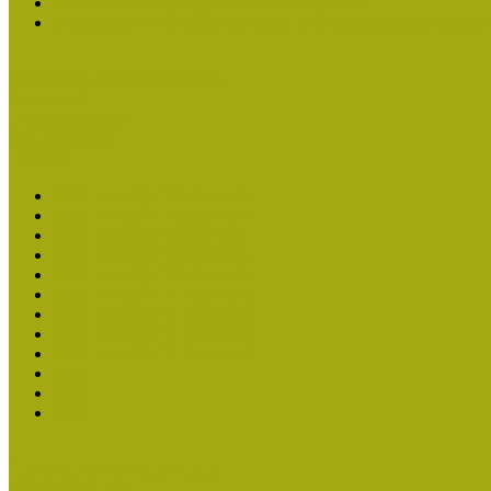
Kiváló Múzeumpedagógus Díj Adatlap 2016
Turcsányiné Kesik Gabriella kapta a Kiváló Múzeumpedagógus
Családbarát Múzeum elismerés
Események
Legfrissebb hírek
Aktuális cikkek
Hírlevél
2026. évi MOKK hírlevelek
2025. évi MOKK hírlevelek
2024. évi MOKK hírlevelek
2023. évi MOKK hírlevelek
2022. évi MOKK hírlevelek
2021. évi MOKK Hírlevelek
2020. évi MOKK Hírlevelek
2019. évi MOKK Hírlevelek
2018. évi MOKK Hírlevelek
2017
2014.
2013.
ERASMUS + (KA120-ADU)
Közösségek Hete