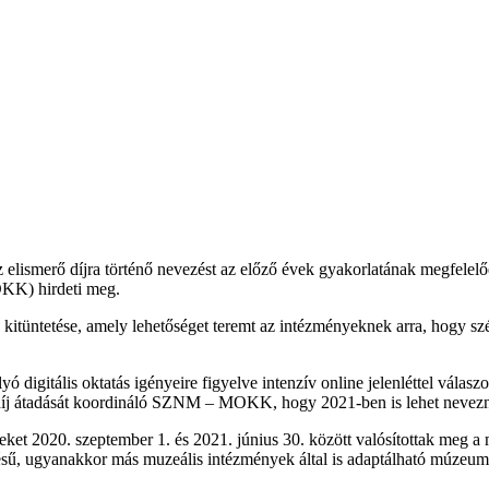
elismerő díjra történő nevezést az előző évek gyakorlatának megfelelőe
K) hirdeti meg.
tüntetése, amely lehetőséget teremt az intézményeknek arra, hogy sz
 digitális oktatás igényeire figyelve intenzív online jelenléttel válaszo
ódíj átadását koordináló SZNM – MOKK, hogy 2021-ben is lehet nevez
 2020. szeptember 1. és 2021. június 30. között valósítottak meg a 
sztésű, ugyanakkor más muzeális intézmények által is adaptálható múze