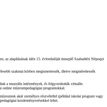
n, az alapításának idén 15. évfordulóját ünneplő Szabadtéri Néprajzi
élesebb szakmai körben megismertessék, illetve megmérettessék
ltak a muzeális intézmények, és felgyorsították virtuális
ni online múzeumpedagógiai programokkal.
múzeumok akár személyes részvétellel (például iskolai program vagy
umpedagógiai kezdeményezésekkel lehet.