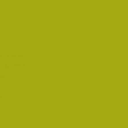
i Életműdíjat
űdíjat 2019-ben
oz!
an