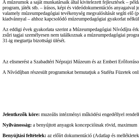
A múzeumok a saját munkatársaik által kivitelezett fejlesztések – péld
program, játék stb. – írásos, képi és videódokumentációs anyagaival
valamely múzeumpedagógiai tevékenység megvalósítását segíti elő (pé
kiadvánnyal – ahhoz kapcsolódó múzeumpedagógiai gyakorlat nélkül –
Az eddigi évek gyakorlata szerint a Múzeumpedagógiai Nívódíjra érkeze
zsűri tagjai személyesen nem találkoznak a múzeumpedagógiai program
31-ig megtartja bizottsági ülését.
Az elismerést a Szabadtéri Néprajzi Múzeum és az Emberi Erőforráso
A Nívódíjban részesült programokat bemutatjuk a Staféta Füzetek onl
Jelentkezők köre:
muzeális intézményi működési engedéllyel rendel
Nyilvánosság:
a benyújtott anyagok koncepcióinak rövid, maximum 
Benyújtási feltételek:
az előírt dokumentáció (Adatlap és mellékletek)