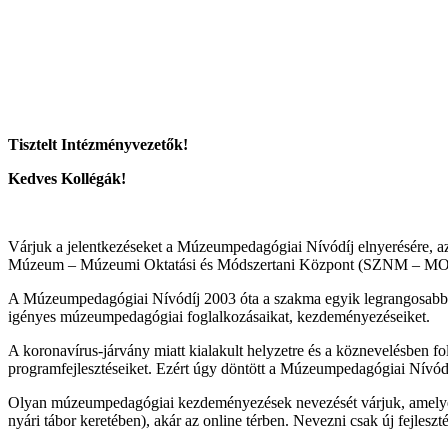
Tisztelt Intézményvezetők!
Kedves Kollégák!
Várjuk a jelentkezéseket a Múzeumpedagógiai Nívódíj elnyerésére, az 
Múzeum – Múzeumi Oktatási és Módszertani Központ (SZNM – MOK
A Múzeumpedagógiai Nívódíj 2003 óta a szakma egyik legrangosabb ki
igényes múzeumpedagógiai foglalkozásaikat, kezdeményezéseiket.
A koronavírus-járvány miatt kialakult helyzetre és a köznevelésben folyó
programfejlesztéseiket. Ezért úgy döntött a Múzeumpedagógiai Nív
Olyan múzeumpedagógiai kezdeményezések nevezését várjuk, amelyeket
nyári tábor keretében), akár az online térben. Nevezni csak új fejle