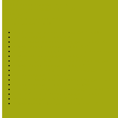
Országos Múzeumpedagógiai Évnyitók
Országos Múzeumpedagógiai Konferenciák
Pályázatfigyelő
Nemzetközi hírek a múzeumi világból
Múzeumpedagógiai Életműdíj
Molnár József kapta a Múzeumpedagógiai Életműdíjat
Múzeumpedagógiai Életműdíj 2025
Koltay Erika kapta a Múzeumpedagógiai Életműdíjat 2023-ban
Felhívás: Múzeumpedagógiai Életműdíj 2023
Lengyelné Kurucz Katalin kapta 2021-ben a Múzeumpedagógia
Felhívás: Múzeumpedagógiai Életműdíj 2021
Kustánné Hegyi Füstös Ilona kapta a Múzeumpedagógiai Életm
Felhívás Múzeumpedagógiai Életműdíjra 2019
Gratulálunk Káldy Máriának a Múzeumpedagógiai Életműdíjh
Múzeumpedagógiai Életműdíj 2017
2015-ben Lovas Márta kapta a Múzeumpedagógiai Életműdíjat
Múzeumpedagógiai Életműdíj 2015 - Felhívás
Dr. Vásárhelyi Tamásé a Múzeumpedagógiai Életműdíj 2013-b
Ki kapja 2013-ban a Múzeumpedagógiai Életműdíjat?
Múzeumpedagógiai Életműdíj 2013 adatlap
Felhívás múzeumpedagógiai életmű elismerésére 2013
Közösségi Múzeum elismerés