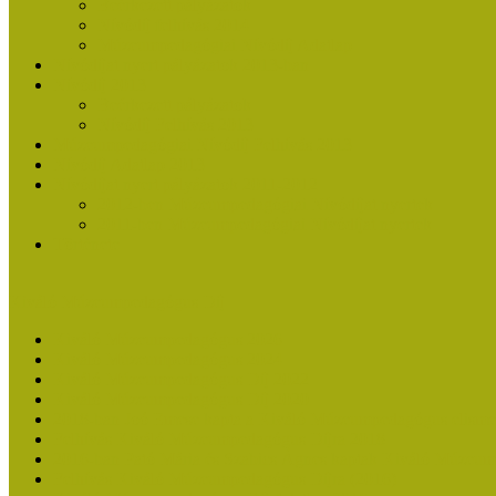
Beérkezett pályázatok
Nívódíj felhívás 2014
Múzeumpedagógiai Nívódíj Adatlap
Nívódíjat nyert pályázatok 2013-ban
Nívódíj 2013
Beérkezett pályázatok
Nívódíj Felhívás 2013
Múzeumpedagógiai Nívódíj Felhívás 2013
Nívódíj Adatlap 2013
Nívódíjat nyert pályázatok 2011-2012
2012-ben Múzeumpedagógiai Nívódíjat nyertek
2011-ben Múzeumpedagógiai Nívódíjat nyertek
Története
Kiváló Múzeumpedagógus Díj
Kiváló Múzeumpedagógus 2026
Kiváló Múzeumpedagógus 2024
Kiváló Múzeumpedagógus Díj 2022
Kiváló Múzeumpedagógus Díj 2020
2018-ban Joó Emese kapta a Kiváló Múzeumpedagógus elisme
Felhívás Kiváló Múzeumpedagógus Díjra 2018
2016-ban Pató Mária és Szabics Ágnes kaptak Kiváló Múzeum
Felhívás Kiváló Múzeumpedagógus Díjra (2016)