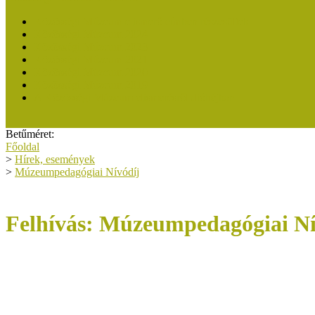
Közösségi Múzeum elismerő címben részesültek
Közösségi Múzeum 2024
Közösségi Múzeum 2023
Közösségi Múzeum 2021
Közösségi Múzeum 2020
Közösségi Múzeum 2019
A Közösségi Múzeum elismerésről dióhéjban
Betűméret:
Főoldal
>
Hírek, események
>
Múzeumpedagógiai Nívódíj
Felhívás: Múzeumpedagógiai Ní