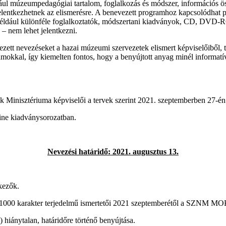
ául múzeumpedagógiai tartalom, foglalkozás és módszer, információs össz
 jelentkezhetnek az elismerésre. A benevezett programhoz kapcsolódha
ldául különféle foglalkoztatók, módszertani kiadványok, CD, DVD-ROM,
 nem lehet jelentkezni.
tt nevezéseket a hazai múzeumi szervezetek elismert képviselőiből, tag
okkal, így kiemelten fontos, hogy a benyújtott anyag minél informatív
k Minisztériuma képviselői a tervek szerint 2021. szeptemberben 27-é
ine kiadványsorozatban.
Nevezési határidő: 2021. augusztus 13.
kezők.
1000 karakter terjedelmű ismertetői 2021 szeptemberétől a SZNM MOK
 hiánytalan, határidőre történő benyújtása.