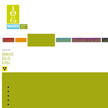
Hírek, események
Főoldal
Rólunk
Képzések
Múzeumi à la carte
Tud
hírlevél
HUN
ENG
Múzeumok Őszi Fesztiválja
Múzeumpedagógiai Nívódíj
Múzeumpedagógiai Nívódíj 2026
Múzeumpedagógiai Nívódíj felhívásra beérkezett nevezések (2
Múzeumpedagógiai Nívódíj 2025
Múzeumpedagógiai Nívódíj felhívásra beérkezett nevezések (2
Múzeumpedagógiai Nívódíj 2024