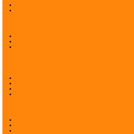
Története
Múzeumok Mindenkinek Program
Módszertani fejlesztés
Kutatások
Mintaprojektek
Múzeumi Iránytű sorozat
Kapcsolat
Országos koordinátori hálózat
Koordinátorok feladata
Koordinátorkereső
Koordinátori hálózat korábbi tagjai
Beszámolók koordinátori eseményekről
Sajtószoba
Logók
Sajtóközlemények
Sajtóvisszhang