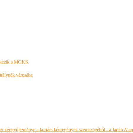
entkezik a MOKK
királynék városába
r képgyűjteménye a kortárs képregények szemszögéből - a Japán Alap