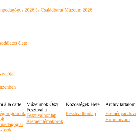
mpedagógus 2026 és Családbarát Múzeum 2026
odálatos élete
zgatóját
anzenben
 à la carte
Múzeumok Őszi
Közösségek Hete
Archív tartalom
Fesztiválja
égprogramok,
Fesztiválhonlap
Eseményarchí
Fesztivalhonlap
sok
Hírarchívum
Kiemelt témakörök
pedagógiai
ozások