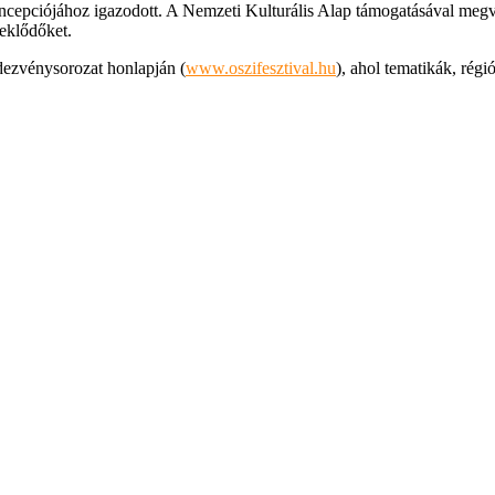
oncepciójához igazodott. A Nemzeti Kulturális Alap támogatásával meg
eklődőket.
dezvénysorozat honlapján (
www.oszifesztival.hu
), ahol tematikák, rég