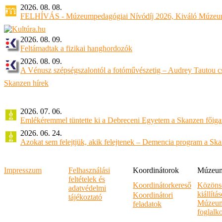
2026. 08. 08.
FELHÍVÁS - Múzeumpedagógiai Nívódíj 2026, Kiváló Múzeu
2026. 08. 09.
Feltámadtak a fizikai hanghordozók
2026. 08. 09.
A Vénusz szépségszalontól a fotóművészetig – Audrey Tautou cs
Skanzen hírek
2026. 07. 06.
Emlékéremmel tüntette ki a Debreceni Egyetem a Skanzen főiga
2026. 06. 24.
Azokat sem felejtjük, akik felejtenek – Demencia program a Sk
Impresszum
Felhasználási
Koordinátorok
Múzeumi
feltételek és
Koordinátorkereső
Közöns
adatvédelmi
kiállítá
Koordinátori
tájékoztató
Múzeum
feladatok
foglalk