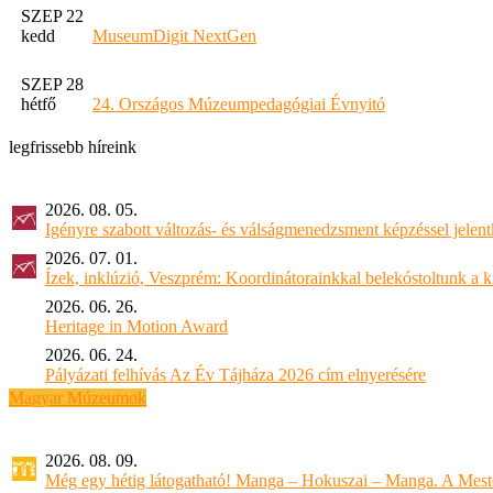
SZEP 22
kedd
MuseumDigit NextGen
SZEP 28
hétfő
24. Országos Múzeumpedagógiai Évnyitó
legfrissebb híreink
2026. 08. 05.
Igényre szabott változás- és válságmenedzsment képzéssel jel
2026. 07. 01.
Ízek, inklúzió, Veszprém: Koordinátorainkkal belekóstoltunk a 
2026. 06. 26.
Heritage in Motion Award
2026. 06. 24.
Pályázati felhívás Az Év Tájháza 2026 cím elnyerésére
Magyar Múzeumok
2026. 08. 09.
Még egy hétig látogatható! Manga – Hokuszai – Manga. A Meste