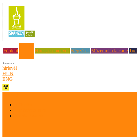
Rólunk
Főoldal
Hírek, események
Képzések
Múzeumi à la carte
Tud
hírlevél
HUN
ENG
Kik vagyunk
Küldetés
Minőségpolitika
Munkatársaink
MOKK