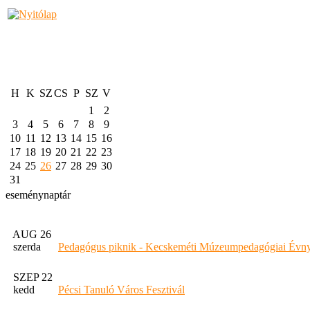
H
K
SZ
CS
P
SZ
V
1
2
3
4
5
6
7
8
9
10
11
12
13
14
15
16
17
18
19
20
21
22
23
24
25
26
27
28
29
30
31
eseménynaptár
AUG 26
szerda
Pedagógus piknik - Kecskeméti Múzeumpedagógiai Évny
SZEP 22
kedd
Pécsi Tanuló Város Fesztivál