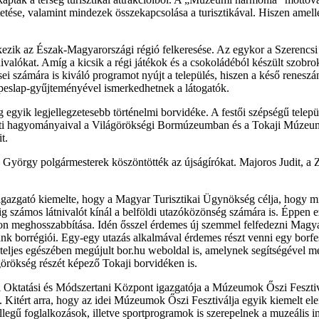
tése, valamint mindezek összekapcsolása a turisztikával. Hiszen amelle
zik az Észak-Magyarországi régió felkeresése. Az egykor a Szerencsi 
valókat. Amíg a kicsik a régi játékok és a csokoládéból készült szobrok
i számára is kiváló programot nyújt a település, hiszen a késő reneszán
eslap-gyűjteményével ismerkedhetnek a látogatók.
gyik legjellegzetesebb történelmi borvidéke. A festői szépségű település
üreti hagyományaival a Világörökségi Bormúzeumban és a Tokaji Múzeum
ait.
ta György polgármesterek köszöntötték az újságírókat. Majoros Judit,
azgató kiemelte, hogy a Magyar Turisztikai Ügynökség célja, hogy miné
 számos látnivalót kínál a belföldi utazóközönség számára is. Éppen e
ezon meghosszabbítása. Idén ősszel érdemes új szemmel felfedezni Magy
nk borrégiói. Egy-egy utazás alkalmával érdemes részt venni egy borfes
a teljes egészében megújult bor.hu weboldal is, amelynek segítségével 
ágörökség részét képező Tokaji borvidéken is.
atási és Módszertani Központ igazgatója a Múzeumok Őszi Fesztiválja
 Kitért arra, hogy az idei Múzeumok Őszi Fesztiválja egyik kiemelt el
legű foglalkozások, illetve sportprogramok is szerepelnek a muzeális 