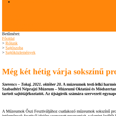
Felhasználási feltételek és adatvédelmi tájékoztató
Partnereink
Elismeréseink
Letölthető anyagok
Karrier (megpályázható állások)
Betűméret:
Főoldal
>
Rólunk
>
Sajtószoba
>
Sajtóközlemények
Még két hétig várja sokszínű p
Szerencs – Tokaj, 2021. október 20.
A múzeumok testi-lelki harmóni
Szabadtéri Néprajzi Múzeum – Múzeumi Oktatási és Módszertan
tartott sajtótájékoztatót. Az újságírók számára szervezett egynap
A Múzeumok Őszi Fesztiváljához csatlakozó múzeumok sokszínű progra
intézmények fesztivál idejére szervezett programjait, valamint ízelít