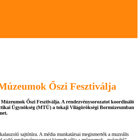
 Múzeumok Őszi Fesztiválja
 a Múzeumok Őszi Fesztiválja. A rendezvénysorozatot koordináló
sztikai Ügynökség (MTÜ) a tokaji Világörökségi Bormúzeumban
met.
alauzoló sajtótúra. A média munkatársai megismerték a muzeális
óval zajló rendezvénysorozat kiemelt célja a múzeumok „gyógyító”