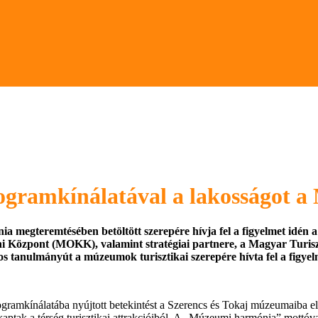
rogramkínálatával a lakosságot a
a megteremtésében betöltött szerepére hívja fel a figyelmet idén
i Központ (MOKK), valamint stratégiai partnere, a Magyar Turi
os tanulmányút a múzeumok turisztikai szerepére hívta fel a figyel
mkínálatába nyújtott betekintést a Szerencs és Tokaj múzeumaiba elk
őt kaptak a térség turisztikai attrakcióiból. A „Múzeumi harmónia” mott