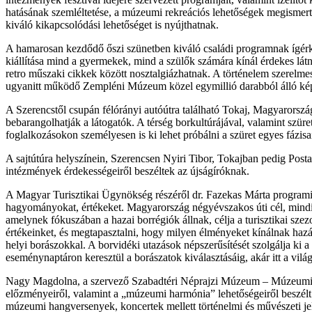
hatásának szemléltetése, a múzeumi rekreációs lehetőségek megismerte
kiváló kikapcsolódási lehetőséget is nyújthatnak.
A hamarosan kezdődő őszi szünetben kiváló családi programnak ígérke
kiállítása mind a gyermekek, mind a szülők számára kínál érdekes látni
retro műszaki cikkek között nosztalgiázhatnak. A történelem szerelmese
ugyanitt működő Zempléni Múzeum közel egymillió darabból álló kép
A Szerencstől csupán félórányi autóútra található Tokaj, Magyarország e
bebarangolhatják a látogatók. A térség borkultúrájával, valamint sz
foglalkozásokon személyesen is ki lehet próbálni a szüret egyes fázis
A sajtútúra helyszínein, Szerencsen Nyiri Tibor, Tokajban pedig Pos
intézmények érdekességeiről beszéltek az újságíróknak.
A Magyar Turisztikai Ügynökség részéről dr. Fazekas Márta programig
hagyományokat, értékeket. Magyarország négyévszakos úti cél, mindig
amelynek fókuszában a hazai borrégiók állnak, célja a turisztikai sz
értékeinket, és megtapasztalni, hogy milyen élményeket kínálnak hazá
helyi borászokkal. A borvidéki utazások népszerűsítését szolgálja ki 
eseménynaptáron keresztül a borászatok kiválasztásáig, akár itt a vil
Nagy Magdolna, a szervező Szabadtéri Néprajzi Múzeum – Múzeumi Okt
előzményeiről, valamint a „múzeumi harmónia” lehetőségeiről beszélt.
múzeumi hangversenyek, koncertek mellett történelmi és művészeti jel