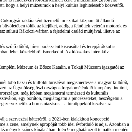
tt, hogy a helyi múzeumok a helyi kultúra leghitelesebb közvetítői,
Cukorgyár raktáraként üzemelő turisztikai központ öt állandó
 bűvöletében töltik az idejüket, addig a felnőttek veterán motorok és
sz stílusú Rákóczi-várban a fejedelmi család múltjával, illetve az
 szőlő-dűlőit, híres borászatait kisvasúttal és terepjárókkal is
ban lehet közelebbről ismerkedni. Az időszakos interaktív
 a Zempléni Múzeum és Bősze Katalin, a Tokaji Múzeum igazgatói az
l több hazai és külföldi turistával megismertesse a magyar kultúrát,
zért az Ügynökség őszi országos forgalomélénkítő kampányt indított,
arországot, még jobban megismerni természeti és kulturális
ztiválon, egy borúton, meglátogatni a pincészeteket, beszélgetni a
megszervezhetők a boros utazások – a túratippektől kezdve az
 szervezési hátteréről, a 2021-ben kialakított koncepció
eme a zene, amelynek apropóját több idei évforduló is adja. Azonban a
intézmények színes kínálatában. Idén 9 meghatározott tematika mentén