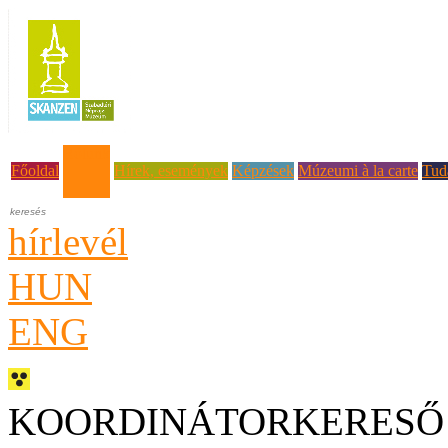
Rólunk
Főoldal
Hírek, események
Képzések
Múzeumi à la carte
Tud
hírlevél
HUN
ENG
KOORDINÁTORKERESŐ