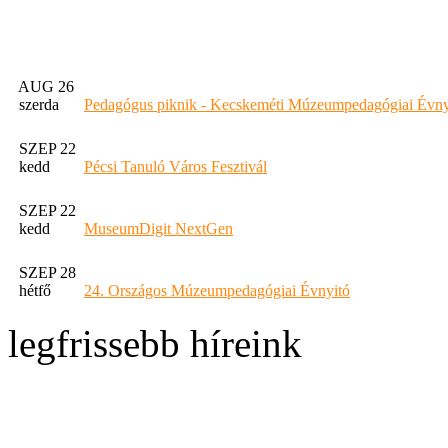
AUG 26
szerda
Pedagógus piknik - Kecskeméti Múzeumpedagógiai Évny
SZEP 22
kedd
Pécsi Tanuló Város Fesztivál
SZEP 22
kedd
MuseumDigit NextGen
SZEP 28
hétfő
24. Országos Múzeumpedagógiai Évnyitó
legfrissebb híreink