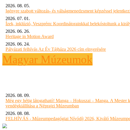
2026. 08. 05.
Igényre szabott változás- és válságmenedzsment képzéssel jelent
2026. 07. 01.
Ízek, inklúzió, Veszprém: Koordinátorainkkal belekóstoltunk a kirá
2026. 06. 26.
Heritage in Motion Award
2026. 06. 24.
Pályázati felhívás Az Év Tájháza 2026 cím elnyerésére
Magyar Múzeumok
2026. 08. 09.
Még egy hétig látogatható! Manga – Hokuszai – Manga. A Mester k
vendégkiállítása a Néprajzi Múzeumban
2026. 08. 08.
FELHÍVÁS - Múzeumpedagógiai Nívódíj 2026, Kiváló Múzeumpe