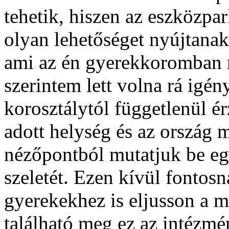
tehetik, hiszen az eszközpar
olyan lehetőséget nyújtanak 
ami az én gyerekkoromban 
szerintem lett volna rá igé
korosztálytól függetlenül é
adott helység és az ország m
nézőpontból mutatjuk be eg
szeletét. Ezen kívül fontos
gyerekekhez is eljusson a 
található meg ez az intézm