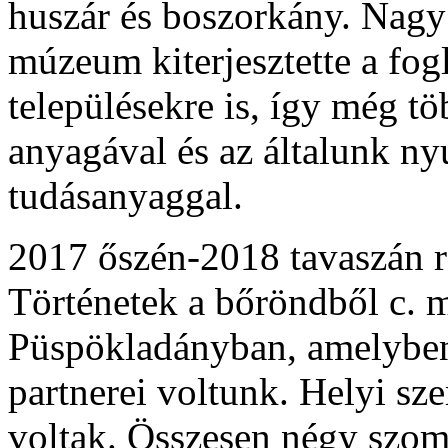
huszár és boszorkány. Nagy
múzeum kiterjesztette a fog
településekre is, így még t
anyagával és az általunk ny
tudásanyaggal.
2017 őszén-2018 tavaszán r
Történetek a bőröndből c. 
Püspökladányban, amelyben
partnerei voltunk. Helyi sz
voltak. Összesen négy szom