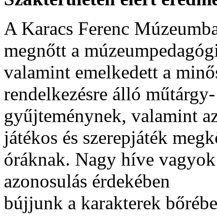
A Karacs Ferenc Múzeumban 
megnőtt a múzeumpedagógia
valamint emelkedett a minős
rendelkezésre álló műtárgy
gyűjteménynek, valamint az
játékos és szerepjáték meg
óráknak. Nagy híve vagyok 
azonosulás érdekében
bújjunk a karakterek bőrébe