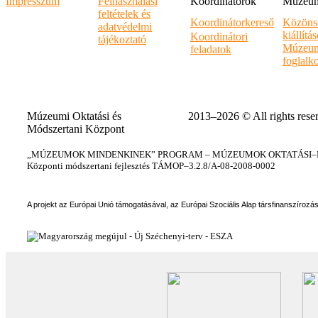
Impresszum
Felhasználási
Koordinátorok
Múzeumi
feltételek és
Koordinátorkereső
Közöns
adatvédelmi
kiállítá
Koordinátori
tájékoztató
Múzeum
feladatok
foglalk
Múzeumi Oktatási és
2013–2026 © All rights rese
Módszertani Központ
„MÚZEUMOK MINDENKINEK” PROGRAM – MÚZEUMOK OKTATÁSI–KÉ
Központi módszertani fejlesztés TÁMOP–3.2.8/A-08-2008-0002
A projekt az Európai Unió támogatásával, az Európai Szociális Alap társfinanszírozá