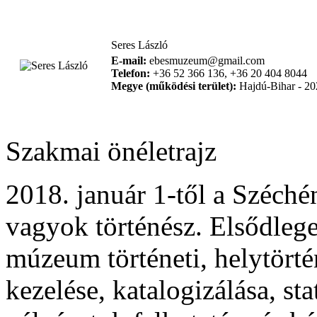
Seres László
E-mail:
ebesmuzeum@gmail.com
Telefon:
+36 52 366 136, +36 20 404 8044
Megye (működési terület):
Hajdú-Bihar - 20
Szakmai önéletrajz
2018. január 1-től a Széc
vagyok történész. Elsődlege
múzeum történeti, helytörté
kezelése, katalogizálása, sta