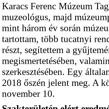
Karacs Ferenc Múzeum Tagi
muzeológus, majd múzeumped
mint három év során múzeu
tartottam, több tucatnyi re
részt, segítettem a gyűjtem
megismertetésében, valami
szerkesztésében. Egy általa
2018 őszén jelent meg. A k
november 10.
Szakterületén elért eredm