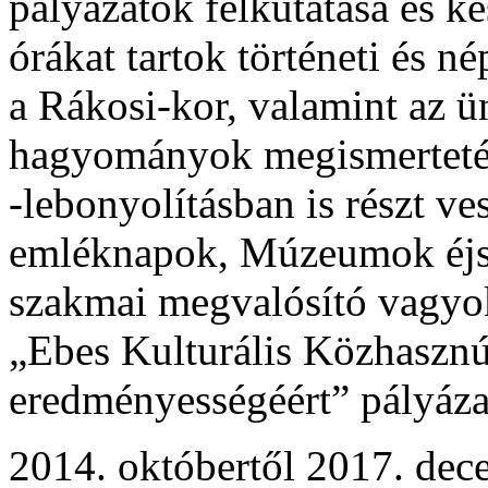
pályázatok felkutatása és 
órákat tartok történeti és n
a Rákosi-kor, valamint az 
hagyományok megismertetés
-lebonyolításban is részt ve
emléknapok, Múzeumok éjsza
szakmai megvalósító vagy
„Ebes Kulturális Közhasznú
eredményességéért” pályáza
2014. októbertől 2017. dec