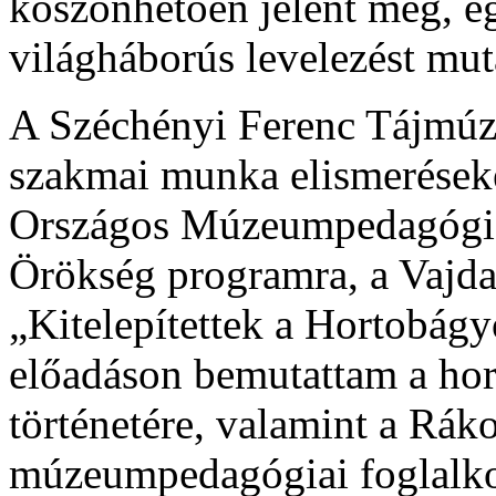
köszönhetően jelent meg, eg
világháborús levelezést mut
A Széchényi Ferenc Tájmúz
szakmai munka elismerések
Országos Múzeumpedagógiai
Örökség programra, a Vajd
„Kitelepítettek a Hortobág
előadáson bemutattam a hor
történetére, valamint a Rák
múzeumpedagógiai foglalkoz