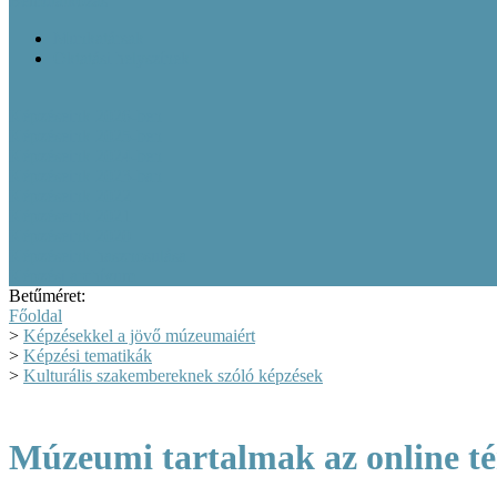
Bemutatkozás
Munkatársak
Oktatási helyszínek
Képzéseink 2026-ben
Képzéseink 2025-ben
Képzéseink 2024-ben
Képzéseink 2023-ban
Képzéseink 2022
Képzéseink 2021
Képzéseink 2020
Képzéseink hasznosulása
Képzési archívum
Betűméret:
Főoldal
>
Képzésekkel a jövő múzeumaiért
>
Képzési tematikák
>
Kulturális szakembereknek szóló képzések
Múzeumi tartalmak az online t