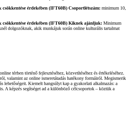
Csoportlétszám:
minimum 10,
Kiknek ajánljuk:
Minimum
él dolgozóknak, akik munkájuk során online kulturális tartalmat
line térben történő fejlesztéséhez, közvetítéséhez és értékeléséhez.
ól, valamint az online ismeretátadás hatékony formáiról. Megismerik
ás lehetőségeit. Kiemelt hangsúlyt kap a gyakorlati alkalmazás: a
it is. A képzés segítséget ad a különböző célcsoportok – köztük a