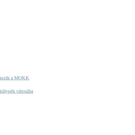
entkezik a MOKK
királynék városába