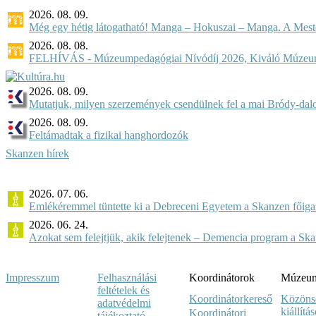
2026. 08. 09.
Még egy hétig látogatható! Manga – Hokuszai – Manga. A Meste
2026. 08. 08.
FELHÍVÁS - Múzeumpedagógiai Nívódíj 2026, Kiváló Múzeu
2026. 08. 09.
Mutatjuk, milyen szerzemények csendülnek fel a mai Bródy-dal
2026. 08. 09.
Feltámadtak a fizikai hanghordozók
Skanzen hírek
2026. 07. 06.
Emlékéremmel tüntette ki a Debreceni Egyetem a Skanzen főiga
2026. 06. 24.
Azokat sem felejtjük, akik felejtenek – Demencia program a Sk
Impresszum
Felhasználási
Koordinátorok
Múzeumi
feltételek és
Koordinátorkereső
Közöns
adatvédelmi
kiállítá
Koordinátori
tájékoztató