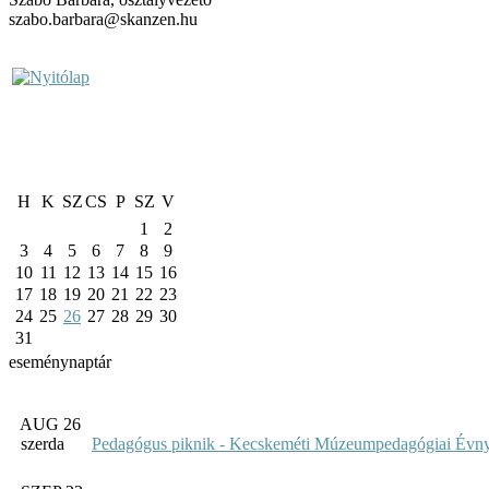
szabo.barbara@skanzen.hu
H
K
SZ
CS
P
SZ
V
1
2
3
4
5
6
7
8
9
10
11
12
13
14
15
16
17
18
19
20
21
22
23
24
25
26
27
28
29
30
31
eseménynaptár
AUG 26
szerda
Pedagógus piknik - Kecskeméti Múzeumpedagógiai Évny