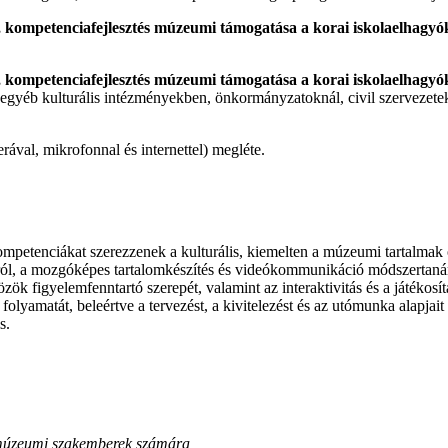
yéb kulturális intézményekben, önkormányzatoknál, civil szervezetekn
ával, mikrofonnal és internettel) megléte.
mpetenciákat szerezzenek a kulturális, kiemelten a múzeumi tartalmak on
ról, a mozgóképes tartalomkészítés és videókommunikáció módszertanár
ök figyelemfenntartó szerepét, valamint az interaktivitás és a játékosít
s folyamatát, beleértve a tervezést, a kivitelezést és az utómunka alapja
s.
 múzeumi szakemberek számára