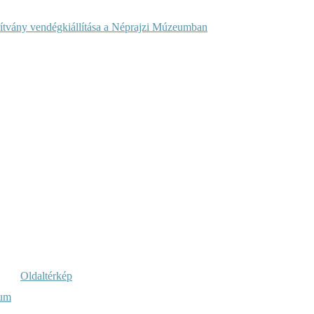
ítvány vendégkiállítása a Néprajzi Múzeumban
Oldaltérkép
vum