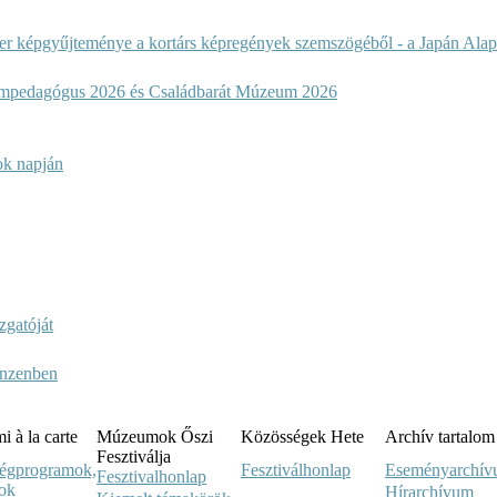
r képgyűjteménye a kortárs képregények szemszögéből - a Japán Alap
mpedagógus 2026 és Családbarát Múzeum 2026
ok napján
zgatóját
anzenben
 à la carte
Múzeumok Őszi
Közösségek Hete
Archív tartalom
Fesztiválja
égprogramok,
Fesztiválhonlap
Eseményarchí
Fesztivalhonlap
sok
Hírarchívum