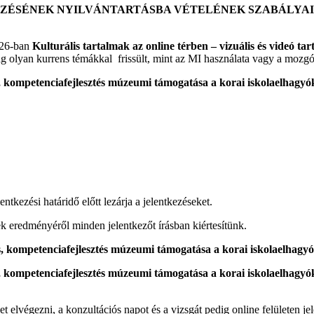
ÉNEK NYILVÁNTARTÁSBA VÉTELÉNEK SZABÁLYAIRÓL SZ
026-ban
Kulturális tartalmak az online térben – vizuális és videó t
 olyan kurrens témákkal frissült, mint az MI használata vagy a mozgó
entkezési határidő előtt lezárja a jelentkezéseket.
ek eredményéről minden jelentkezőt írásban kiértesítünk.
 elvégezni, a konzultációs napot és a vizsgát pedig online felületen je