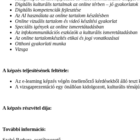
Digitális kulturális tartalmak az online térben – jó gyakorlatok
Digitális kompetenciák fejlesztése
Az AI használata az online tartalom készítésben
Online vizuális tartalom és videó készítési gyakorlat
Speciális igények az online ismeretátadásban
Az infokommunikációs eszközök a kulturális ismeretátadásban
Az online tartalomkészítés etikai és jogi vonatkozásai
Otthoni gyakorlati munka
Vizsga
A képzés teljesítésének feltétele:
Az e-learning képzés végén önellenőrző kérdésekből álló teszt k
A vizsgaprezentáció egy önállóan kidolgozott, kulturális témájú
A képzés részvétel díja:
További információ:
Szabó Barbara, osztályvezető