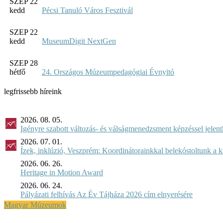
SZEP 22
kedd
Pécsi Tanuló Város Fesztivál
SZEP 22
kedd
MuseumDigit NextGen
SZEP 28
hétfő
24. Országos Múzeumpedagógiai Évnyitó
legfrissebb híreink
2026. 08. 05.
Igényre szabott változás- és válságmenedzsment képzéssel jel
2026. 07. 01.
Ízek, inklúzió, Veszprém: Koordinátorainkkal belekóstoltunk a 
2026. 06. 26.
Heritage in Motion Award
2026. 06. 24.
Pályázati felhívás Az Év Tájháza 2026 cím elnyerésére
Magyar Múzeumok