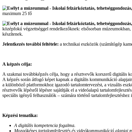
maximum 25 fő
középfokú végzettséggel rendelkezőknek: elsősorban múzeumokban, eg
készítenek.
Jelentkezés további feltétele:
a technikai eszközök (számítógép kamer
A képzés célja:
A szakmai továbbképzés célja, hogy a résztvevők korszerű digitális ko
A képzés során átfogó képet kapnak a digitális kommunikáció alapjai
a különböző platformokhoz igazodó tartalomtervezést, a vizuális eszköz
résztvevők lépésről lépésre sajátítják el a videóalapú tartalomfejleszté
speciális igényű felhasználók – számára történő tartalomfejlesztéshez i
Képzési tematika:
A digitális kompetencia fogalma.
Mozgóképes tartalomfejlesztés és videókommunikáció alapjai