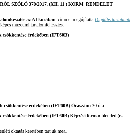
ÓLÓ 378/2017. (XII. 11.) KORM. RENDELET
artalomkészítés az AI korában
címmel megújította
Digitális tartalmak
képes múzeumi tartalomfejlesztés.
Óraszám:
30 óra
Képzési forma:
blended (e-
lenléti oktatás keretében tartjuk meg.