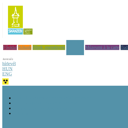
Képzések
Főoldal
Rólunk
Hírek, események
Múzeumi à la carte
Tud
hírlevél
HUN
ENG
Képzési tematikák
Kulturális szakembereknek szóló képzések
Önkormányzatoknak szóló képzések
Pedagógusoknak szóló képzések
E-learning