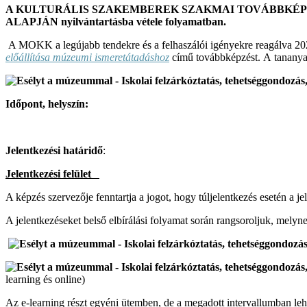
A KULTURÁLIS SZAKEMBEREK SZAKMAI TOVÁBBKÉPZÉS
ALAPJÁN nyilvántartásba vétele folyamatban.
A MOKK a legújabb tendekre és a felhaszálói igényekre reagálva 2
előállítása múzeumi ismeretátadáshoz
című továbbképzést. A tananyag
Időpont, helyszín:
Jelentkezési határidő
:
Jelentkezési felület
A képzés szervezője fenntartja a jogot, hogy túljelentkezés esetén a jel
A jelentkezéseket belső elbírálási folyamat során rangsoroljuk, melyn
learning és online)
Az e-learning részt egyéni ütemben, de a megadott intervallumban lehet