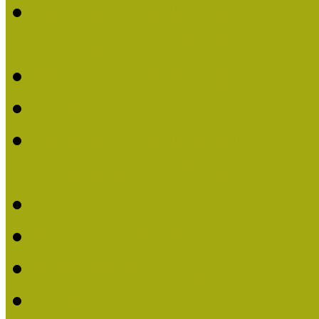
Múzeumpedagógiai Nívódí
nevezések (2020)
Múzeumpedagógiai Nívó
Nívódíjat nyertek 2019-
Múzeumpedagógiai Nívódí
nevezések (2019)
Nívódíj 2019
Nívódíj 2018
Beérkezett pályázatok 2
Nívódíj 2017