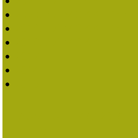
2021. évi MOKK Hírleve
2020. évi MOKK Hírleve
2019. évi MOKK Hírleve
2018. évi MOKK Hírleve
2017
2014.
2013.
ERASMUS + (KA120-AD
Közösségek Hete