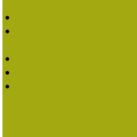
elismerést
Felhívás Kiváló Múzeum
2016-ban Pató Mária és 
Múzeumpedagógus Díjat
Felhívás Kiváló Múzeum
Kiváló Múzeumpedagógus
Turcsányiné Kesik Gabrie
Múzeumpedagógus Díjat
Családbarát Múzeum elisme