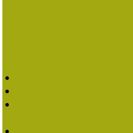
Országos Múzeumpedagógia
Országos Múzeumpedagógia
Pályázatfigyelő
Nemzetközi hírek a múzeum
Múzeumpedagógiai Életmű
Molnár József kapta a M
Múzeumpedagógiai Élet
Koltay Erika kapta a Mú
2023-ban
Felhívás: Múzeumpedagó