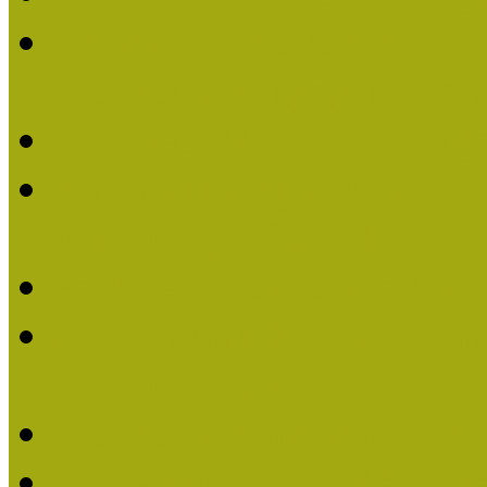
Lengyelné Kurucz Katali
Múzeumpedagógiai Életm
Felhívás: Múzeumpedagó
Kustánné Hegyi Füstös I
Életműdíjat 2019-ben
Felhívás Múzeumpedagóg
Gratulálunk Káldy Mári
Életműdíjhoz!
Múzeumpedagógiai Élet
2015-ben Lovas Márta k