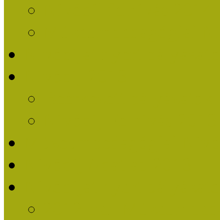
Nívódíj felhívás 2014
Múzeumpedagógiai Nív
Nívódíjat nyert pályázat
Nívódíj 2013
Beérkezett pályázatok
Nívódíj Felhívás 2013
Múzeumpedagógiai Nívód
Nívódíj Adatlap 2013
Nívódíjat nyert pályáza
2012-ben Múzeumpedag