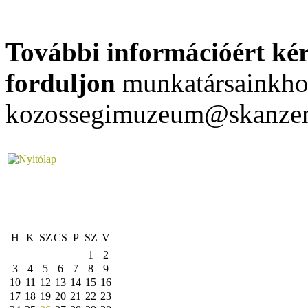
További információért kér
forduljon
munkatársainkh
kozossegimuzeum@skanze
H
K
SZ
CS
P
SZ
V
1
2
3
4
5
6
7
8
9
10
11
12
13
14
15
16
17
18
19
20
21
22
23