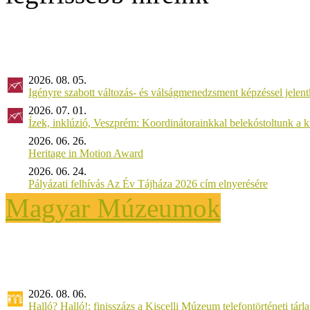
2026. 08. 05.
Igényre szabott változás- és válságmenedzsment képzéssel jel
2026. 07. 01.
Ízek, inklúzió, Veszprém: Koordinátorainkkal belekóstoltunk a 
2026. 06. 26.
Heritage in Motion Award
2026. 06. 24.
Pályázati felhívás Az Év Tájháza 2026 cím elnyerésére
Magyar Múzeumok
2026. 08. 06.
Halló? Halló!: finisszázs a Kiscelli Múzeum telefontörténeti tárl