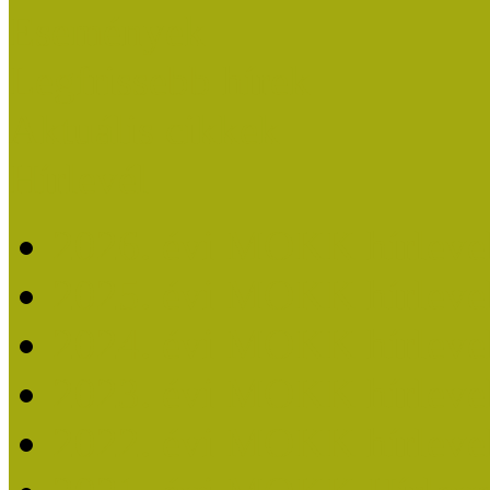
Események
Legfrissebb hírek
Aktuális cikkek
Hírlevél
2026. évi MOKK hírleve
2025. évi MOKK hírleve
2024. évi MOKK hírleve
2023. évi MOKK hírleve
2022. évi MOKK hírleve