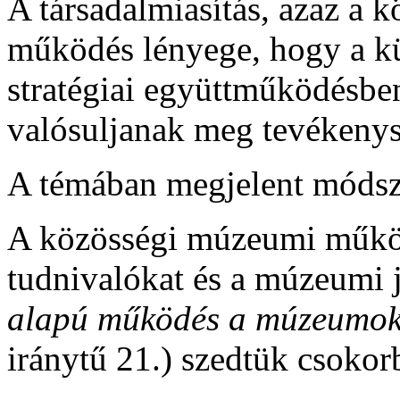
A társadalmiasítás, azaz a k
működés lényege, hogy a k
stratégiai együttműködésb
valósuljanak meg tevékenys
A témában megjelent módsz
A közösségi múzeumi működ
tudnivalókat és a múzeumi 
alapú működés a múzeumo
iránytű 21.) szedtük csoko