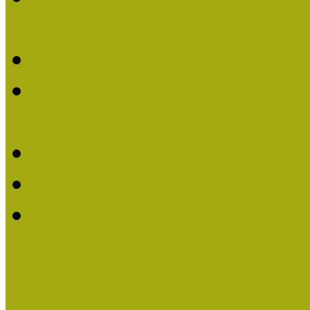
Életműdíjat
Múzeumpedagógiai Életm
Dr. Vásárhelyi Tamásé a
2013-ban
Ki kapja 2013-ban a Mú
Múzeumpedagógiai Életm
Felhívás múzeumpedagógi
Közösségi Múzeum elismer