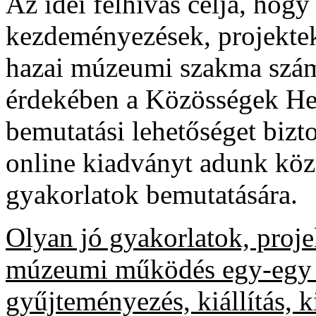
Az idei felhívás célja, hog
kezdeményezések, projektek, 
hazai múzeumi szakma szám
érdekében a Közösségek He
bemutatási lehetőséget bizt
online kiadványt adunk közr
gyakorlatok bemutatására.
Olyan jó gyakorlatok, proje
múzeumi működés egy-egy te
gyűjteményezés, kiállítás, 