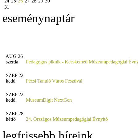
24
25
26
27
28
29
30
31
eseménynaptár
AUG 26
szerda
Pedagógus piknik - Kecskeméti Múzeumpedagógiai Évny
SZEP 22
kedd
Pécsi Tanuló Város Fesztivál
SZEP 22
kedd
MuseumDigit NextGen
SZEP 28
hétfő
24. Országos Múzeumpedagógiai Évnyitó
legfrissebb híreink