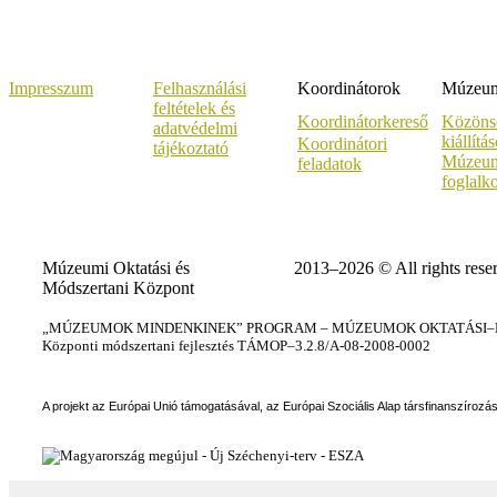
Impresszum
Felhasználási
Koordinátorok
Múzeumi
feltételek és
Koordinátorkereső
Közöns
adatvédelmi
kiállítá
Koordinátori
tájékoztató
Múzeum
feladatok
foglalk
Múzeumi Oktatási és
2013–2026 © All rights rese
Módszertani Központ
„MÚZEUMOK MINDENKINEK” PROGRAM – MÚZEUMOK OKTATÁSI–KÉ
Központi módszertani fejlesztés TÁMOP–3.2.8/A-08-2008-0002
A projekt az Európai Unió támogatásával, az Európai Szociális Alap társfinanszírozá