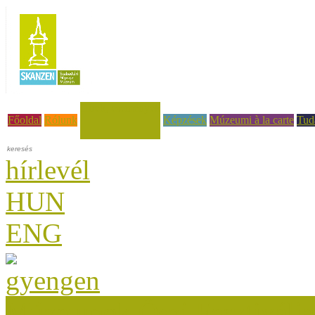
Hírek, események
Főoldal
Rólunk
Képzések
Múzeumi à la carte
Tud
hírlevél
HUN
ENG
Múzeumok Őszi Fesztiválja