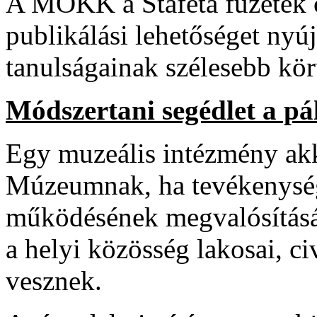
A MOKK a Staféta füzetek 
publikálási lehetőséget nyú
tanulságainak szélesebb kör
Módszertani segédlet a pá
Egy muzeális intézmény ak
Múzeumnak, ha tevékenység
működésének megvalósításáb
a helyi közösség lakosai, ci
vesznek.