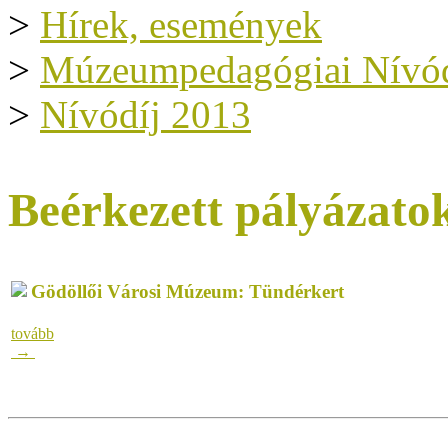
>
Hírek, események
>
Múzeumpedagógiai Nívód
>
Nívódíj 2013
Beérkezett pályázato
Gödöllői Városi Múzeum: Tündérkert
tovább
→