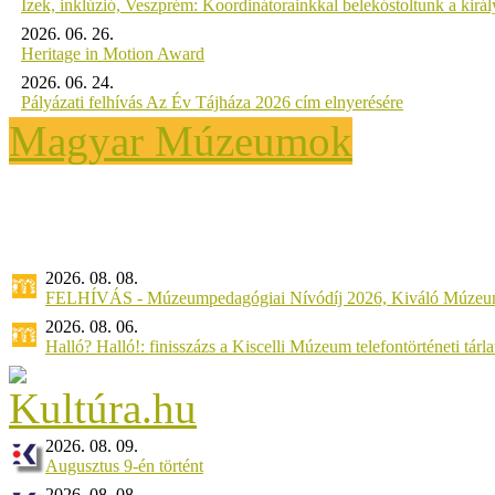
Ízek, inklúzió, Veszprém: Koordinátorainkkal belekóstoltunk a kirá
2026. 06. 26.
Heritage in Motion Award
2026. 06. 24.
Pályázati felhívás Az Év Tájháza 2026 cím elnyerésére
Magyar Múzeumok
2026. 08. 08.
FELHÍVÁS - Múzeumpedagógiai Nívódíj 2026, Kiváló Múzeu
2026. 08. 06.
Halló? Halló!: finisszázs a Kiscelli Múzeum telefontörténeti tárl
2026. 08. 09.
Augusztus 9-én történt
2026. 08. 08.