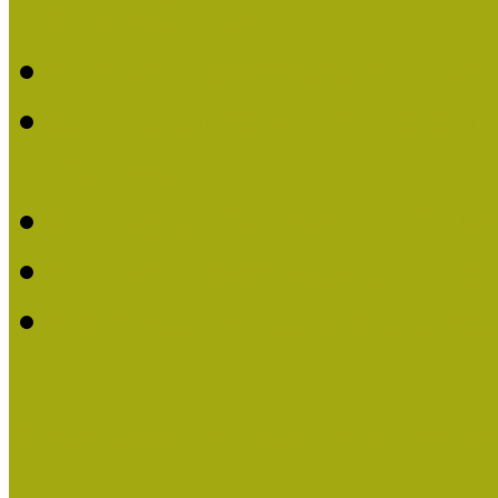
Életműdíjat
Múzeumpedagógiai Életm
Dr. Vásárhelyi Tamásé a
2013-ban
Ki kapja 2013-ban a Mú
Múzeumpedagógiai Életm
Felhívás múzeumpedagógi
Közösségi Múzeum elismer