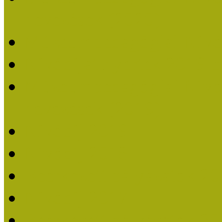
nevezések (2020)
Múzeumpedagógiai Nívó
Nívódíjat nyertek 2019-
Múzeumpedagógiai Nívódí
nevezések (2019)
Nívódíj 2019
Nívódíj 2018
Beérkezett pályázatok 2
Nívódíj 2017
Beérkezett pályázatok 2