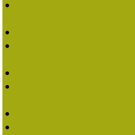
Lengyelné Kurucz Katali
Múzeumpedagógiai Életm
Felhívás: Múzeumpedagó
Kustánné Hegyi Füstös I
Életműdíjat 2019-ben
Felhívás Múzeumpedagóg
Gratulálunk Káldy Mári
Életműdíjhoz!
Múzeumpedagógiai Élet
2015-ben Lovas Márta k