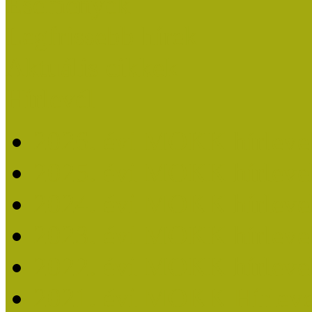
Események
Legfrissebb hírek
Aktuális cikkek
Hírlevél
2026. évi MOKK hírleve
2025. évi MOKK hírleve
2024. évi MOKK hírleve
2023. évi MOKK hírleve
2022. évi MOKK hírleve
2021. évi MOKK Hírleve