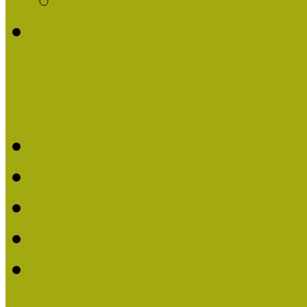
Története
Kiváló Múzeumpedagógus 
Kiváló Múzeumpedagóg
Kiváló Múzeumpedagóg
Kiváló Múzeumpedagógu
Kiváló Múzeumpedagógu
2018-ban Joó Emese kap
elismerést