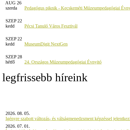
AUG 26
szerda
Pedagógus piknik - Kecskeméti Múzeumpedagógiai Évny
SZEP 22
kedd
Pécsi Tanuló Város Fesztivál
SZEP 22
kedd
MuseumDigit NextGen
SZEP 28
hétfő
24. Országos Múzeumpedagógiai Évnyitó
legfrissebb híreink
2026. 08. 05.
Igényre szabott változás- és válságmenedzsment képzéssel jelent
2026. 07. 01.