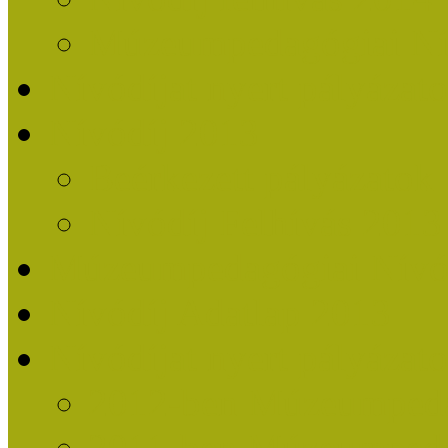
Múzeumpedagógiai Nív
Nívódíjat nyert pályázat
Nívódíj 2013
Beérkezett pályázatok
Nívódíj Felhívás 2013
Múzeumpedagógiai Nívód
Nívódíj Adatlap 2013
Nívódíjat nyert pályáza
2012-ben Múzeumpedag
2011-ben Múzeumpedag