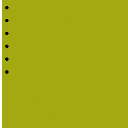
2020. évi MOKK Hírleve
2019. évi MOKK Hírleve
2018. évi MOKK Hírleve
2017
2014.
2013.
ERASMUS + (KA120-AD
Közösségek Hete
Országos Múzeumpedagógia