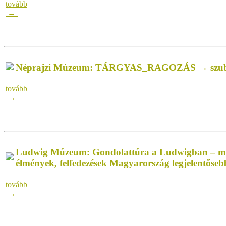
tovább
→
Néprajzi Múzeum: TÁRGYAS_RAGOZÁS → szubje
tovább
→
Ludwig Múzeum: Gondolattúra a Ludwigban – múz
élmények, felfedezések Magyarország legjelentőse
tovább
→