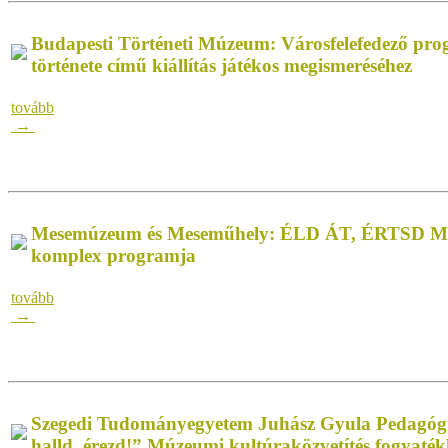
Budapesti Történeti Múzeum: Városfelefedező prog
története című kiállítás játékos megismeréséhez
tovább
→
Mesemúzeum és Meseműhely: ÉLD ÁT, ÉRTSD 
komplex programja
tovább
→
Szegedi Tudományegyetem Juhász Gyula Pedagógus
halld, érezd!” Múzeumi kultúraközvetítés fogyaté