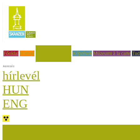
Hírek, események
Főoldal
Rólunk
Képzések
Múzeumi à la carte
Tud
hírlevél
HUN
ENG
Múzeumok Őszi Fesztiválja