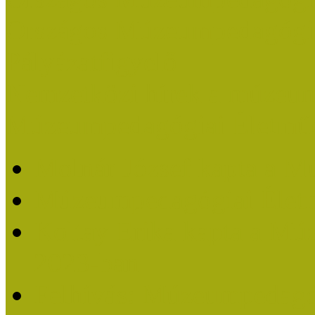
Országos Múzeumpedagógia
Pályázatfigyelő
Nemzetközi hírek a múzeum
Múzeumpedagógiai Életmű
Molnár József kapta a M
Múzeumpedagógiai Élet
Koltay Erika kapta a Mú
2023-ban
Felhívás: Múzeumpedagó