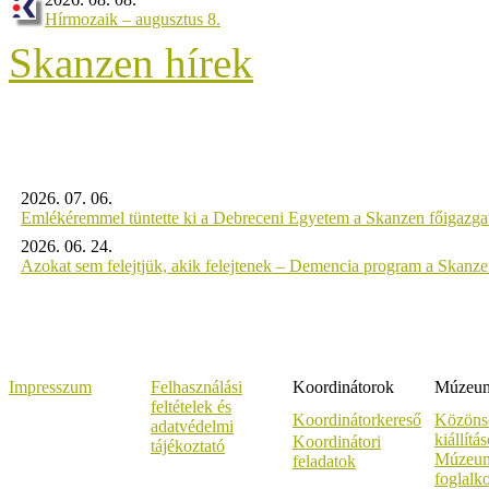
Hírmozaik – augusztus 8.
Skanzen hírek
2026. 07. 06.
Emlékéremmel tüntette ki a Debreceni Egyetem a Skanzen főigazgat
2026. 06. 24.
Azokat sem felejtjük, akik felejtenek – Demencia program a Skanz
Impresszum
Felhasználási
Koordinátorok
Múzeumi
feltételek és
Koordinátorkereső
Közöns
adatvédelmi
kiállítá
Koordinátori
tájékoztató
Múzeum
feladatok
foglalk