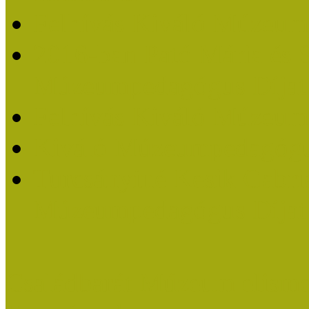
Felhívás Kiváló Múzeum
2016-ban Pató Mária és 
Múzeumpedagógus Díjat
Felhívás Kiváló Múzeum
Kiváló Múzeumpedagógus
Turcsányiné Kesik Gabrie
Múzeumpedagógus Díjat
Családbarát Múzeum elisme