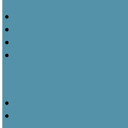
Kulturális szakemberekn
Önkormányzatoknak szól
Pedagógusoknak szóló k
E-learning
Bemutatkozás
Munkatársak
Oktatási helyszínek