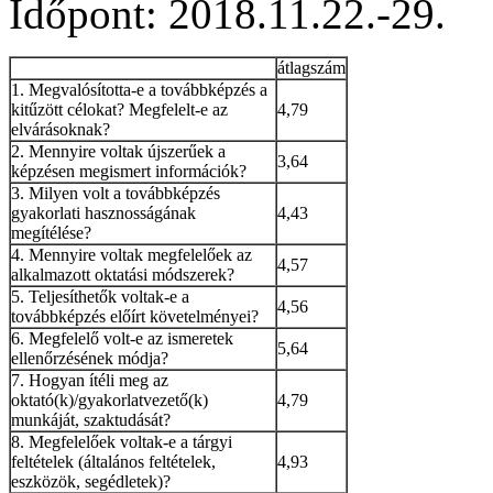
Időpont: 2018.11.22.-29.
átlagszám
1. Megvalósította-e a továbbképzés a
kitűzött célokat? Megfelelt-e az
4,79
elvárásoknak?
2. Mennyire voltak újszerűek a
3,64
képzésen megismert információk?
3. Milyen volt a továbbképzés
gyakorlati hasznosságának
4,43
megítélése?
4. Mennyire voltak megfelelőek az
4,57
alkalmazott oktatási módszerek?
5. Teljesíthetők voltak-e a
4,56
továbbképzés előírt követelményei?
6. Megfelelő volt-e az ismeretek
5,64
ellenőrzésének módja?
7. Hogyan ítéli meg az
oktató(k)/gyakorlatvezető(k)
4,79
munkáját, szaktudását?
8. Megfelelőek voltak-e a tárgyi
feltételek (általános feltételek,
4,93
eszközök, segédletek)?