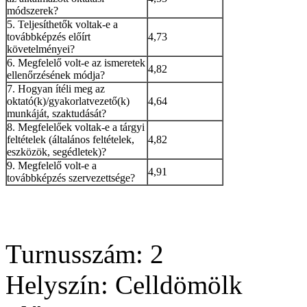
módszerek?
5. Teljesíthetők voltak-e a
továbbképzés előírt
4,73
követelményei?
6. Megfelelő volt-e az ismeretek
4,82
ellenőrzésének módja?
7. Hogyan ítéli meg az
oktató(k)/gyakorlatvezető(k)
4,64
munkáját, szaktudását?
8. Megfelelőek voltak-e a tárgyi
feltételek (általános feltételek,
4,82
eszközök, segédletek)?
9. Megfelelő volt-e a
4,91
továbbképzés szervezettsége?
Turnusszám: 2
Helyszín: Celldömölk