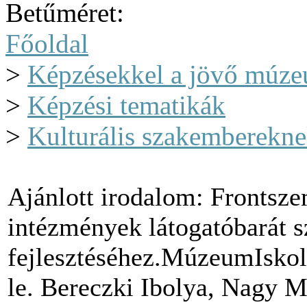
Betűméret:
Főoldal
>
Képzésekkel a jövő múze
>
Képzési tematikák
>
Kulturális szakemberekne
Ajánlott irodalom: Frontszem
intézmények látogatóbarát s
fejlesztéséhez.MúzeumIskol
le. Bereczki Ibolya, Nagy M