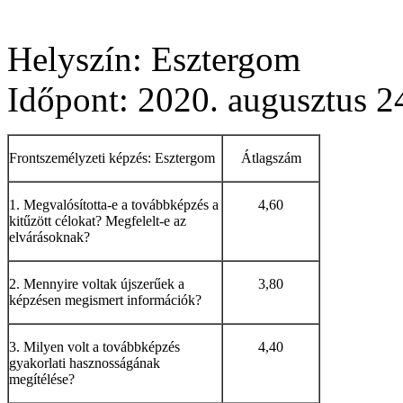
Helyszín: Esztergom
Időpont: 2020. augusztus 24
Frontszemélyzeti képzés: Esztergom
Átlagszám
1. Megvalósította-e a továbbképzés a
4,60
kitűzött célokat? Megfelelt-e az
elvárásoknak?
2. Mennyire voltak újszerűek a
3,80
képzésen megismert információk?
3. Milyen volt a továbbképzés
4,40
gyakorlati hasznosságának
megítélése?