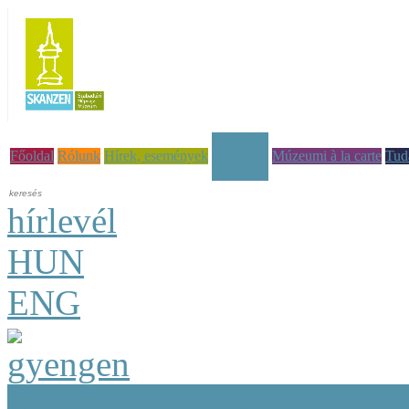
Képzések
Főoldal
Rólunk
Hírek, események
Múzeumi à la carte
Tud
hírlevél
HUN
ENG
Képzési tematikák