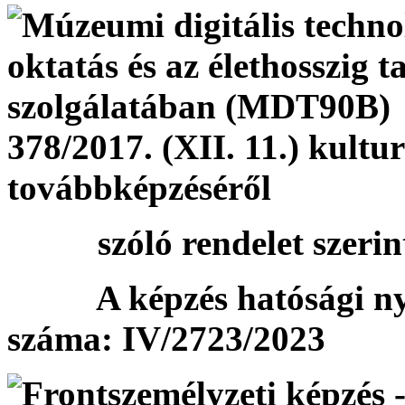
378/2017. (XII. 11.) kultu
továbbképzéséről
szóló rendelet szerint 
A képzés h
atósági n
száma
: IV/2723/2023