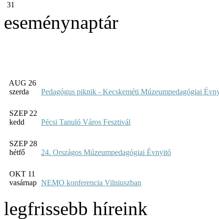
31
eseménynaptár
AUG 26
szerda
Pedagógus piknik - Kecskeméti Múzeumpedagógiai Évny
SZEP 22
kedd
Pécsi Tanuló Város Fesztivál
SZEP 28
hétfő
24. Országos Múzeumpedagógiai Évnyitó
OKT 11
vasárnap
NEMO konferencia Vilniuszban
legfrissebb híreink