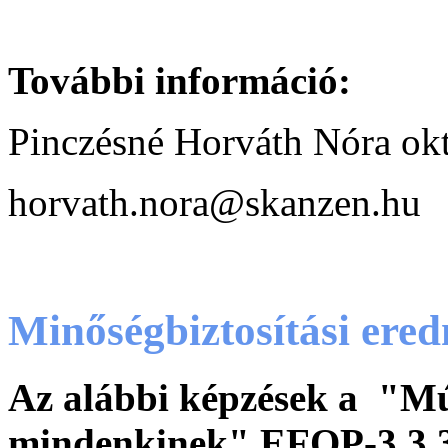
További információ:
Pinczésné Horváth Nóra okt
horvath.nora@skanzen.hu
Minőségbiztosítási ere
Az alábbi képzések a "Múz
mindenkinek" EFOP-3.3.