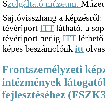
S
zolgáltató múzeum.
Múzeu
Sajtóvisszhang a képzésről:
tévériport
ITT
látható, a so
tévériport pedig
ITT
lérhető 
képes beszámolónk
itt
olvas
Frontszemélyzeti képzé
intézmények látogató
fejlesztéséhez (FSZK