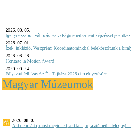
2026. 08. 05.
Igényre szabott változás- és válságmenedzsment képzéssel jelent
2026. 07. 01.
Ízek, inklúzió, Veszprém: Koordinátorainkkal belekóstoltunk a kirá
2026. 06. 26.
Heritage in Motion Award
2026. 06. 24.
Pályázati felhívás Az Év Tájháza 2026 cím elnyerésére
Magyar Múzeumok
2026. 08. 03.
Aki nem látta, most megteheti, aki látta, újra átélheti – Megnyílt a 