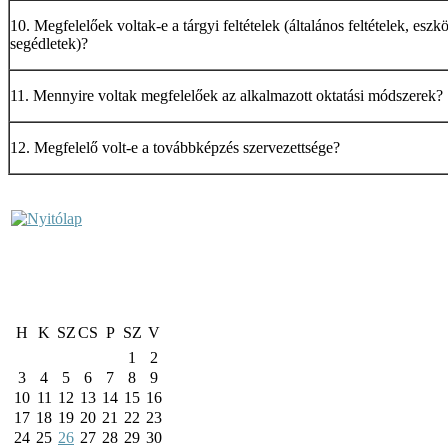
10. Megfelelőek voltak-e a tárgyi feltételek (általános feltételek, eszk
segédletek)?
11. Mennyire voltak megfelelőek az alkalmazott oktatási módszerek?
12. Megfelelő volt-e a továbbképzés szervezettsége?
H
K
SZ
CS
P
SZ
V
1
2
3
4
5
6
7
8
9
10
11
12
13
14
15
16
17
18
19
20
21
22
23
24
25
26
27
28
29
30