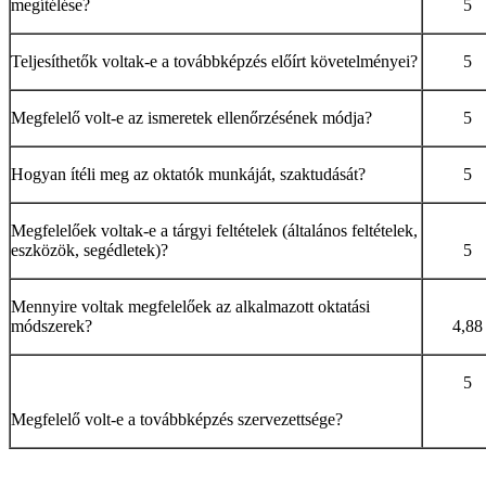
megítélése?
5
Teljesíthetők voltak-e a továbbképzés előírt követelményei?
5
Megfelelő volt-e az ismeretek ellenőrzésének módja?
5
Hogyan ítéli meg az oktatók munkáját, szaktudását?
5
Megfelelőek voltak-e a tárgyi feltételek (általános feltételek,
eszközök, segédletek)?
5
Mennyire voltak megfelelőek az alkalmazott oktatási
módszerek?
4,88
5
Megfelelő volt-e a továbbképzés szervezettsége?