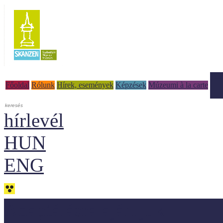
Tud
Főoldal
Rólunk
Hírek, események
Képzések
Múzeumi à la carte
hírlevél
HUN
ENG
Adaptálásra ajánljuk!