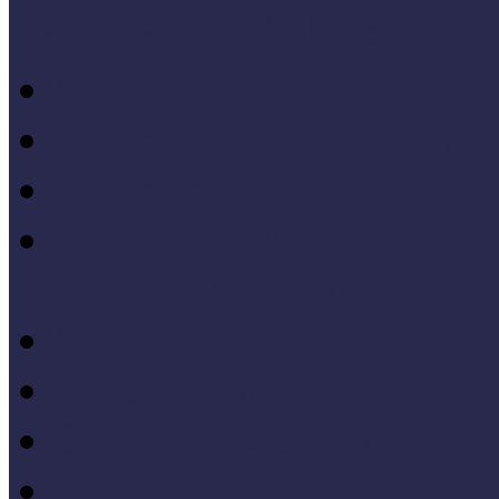
Letölthető szakanyagok
Módszertani kiadványok
Mintaprojekt kiadványo
Pedagógiai online kiadv
Múzeumpedagógiai Nívód
online kiadványai
Módszertani útmutatók
Tanulmányok, kutatások
Oktatási segédanyagok 
Konferenciakötetek