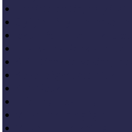
Forrásteremtés, pályázati
Gyűjtemény-menedzsme
Iskola és múzeum kapcso
IT alkalmazások a múze
Kiállítások tervezése, meg
Közönségkapcsolatok
Kutatások
Lifelong Learning
Múzeumandragógia
Múzeumi marketing