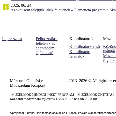
2026. 06. 24.
Azokat sem felejtjük, akik felejtenek – Demencia program a Sk
Impresszum
Felhasználási
Koordinátorok
Múzeumi
feltételek és
Koordinátorkereső
Közöns
adatvédelmi
kiállítá
Koordinátori
tájékoztató
Múzeum
feladatok
foglalk
Múzeumi Oktatási és
2013–2026 © All rights rese
Módszertani Központ
„MÚZEUMOK MINDENKINEK” PROGRAM – MÚZEUMOK OKTATÁSI–KÉ
Központi módszertani fejlesztés TÁMOP–3.2.8/A-08-2008-0002
A projekt az Európai Unió támogatásával, az Európai Szociális Alap társfinanszírozá