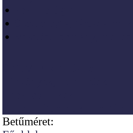
Pszichológia
Szociológia, társadalmi 
Vezetéstudomány, mened
SZNM E-katalógus
Törvények, rendeletek
Hasznos linkek
Koordinátori dokumentáció
Betűméret: