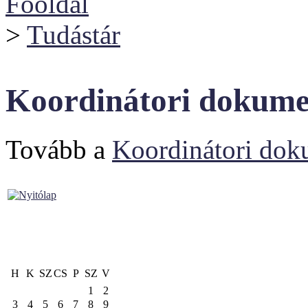
Főoldal
>
Tudástár
Koordinátori dokume
Tovább a
Koordinátori dok
H
K
SZ
CS
P
SZ
V
1
2
3
4
5
6
7
8
9