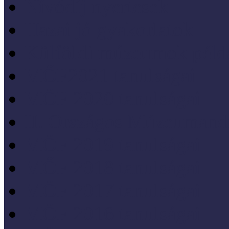
Nívódíj nyertesek
Hazai jó gyakorlatok
Külföldi múzeumok péld
MŐF2021 tanulságai
MÖF 2020 tanulságai
II. Országos Múzeumand
MÖF 2019 tanulságai
MŐF 2018 tanulságai
MÖF 2017 tanulságai
MÖF 2016 tanulságai