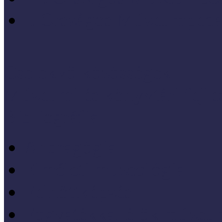
I. Országos Múzeumpeda
Cselekvő közösségek
Múzeumi és könyvtári fejl
Bibliográfia
Andragógia
Elméleti muzeológia
Felnőttképzés
Fogyatékkal élők múzeu