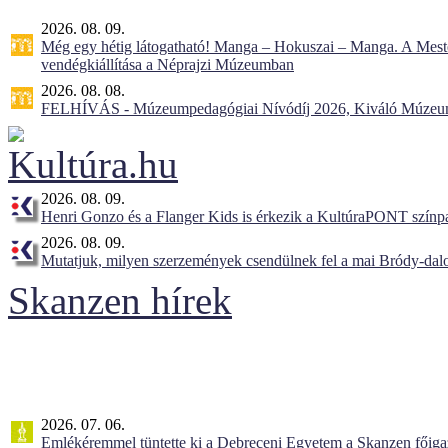
2026. 08. 09.
Még egy hétig látogatható! Manga – Hokuszai – Manga. A Meste
vendégkiállítása a Néprajzi Múzeumban
2026. 08. 08.
FELHÍVÁS - Múzeumpedagógiai Nívódíj 2026, Kiváló Múzeu
2026. 08. 09.
Henri Gonzo és a Flanger Kids is érkezik a KultúraPONT színpa
2026. 08. 09.
Mutatjuk, milyen szerzemények csendülnek fel a mai Bródy-dal
Skanzen hírek
2026. 07. 06.
Emlékéremmel tüntette ki a Debreceni Egyetem a Skanzen főiga