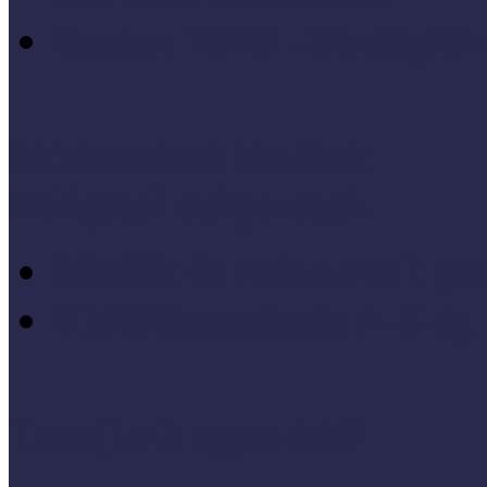
Európa 2020 - Stratégiák
Módszertani témáink
Hallgatói dolgozatok
Iskolák és múzeumok par
KIállításrendezés A-Z-ig
Tanuljunk egymástól