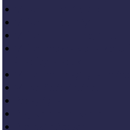
Múzeumi statisztika
Múzeumi stratégia
Múzeumi tanulás, tudo
Múzeumokra vonatkozó jo
állásfoglalások
Múzeumpedagógiai móds
Művelődéstörténet
Pedagógia
PR, kommunikáció
Projektmódszer