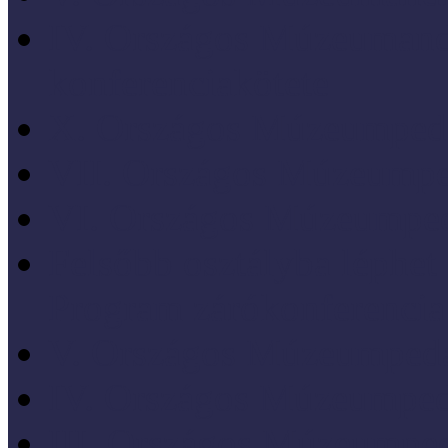
IV. Országos Múzeumand
konferenciakötete
X. Országos Múzeumpeda
VII. Országos Múzeumpe
VI. Országos Múzeumped
Felsőbb osztályba léph
Program zárókonferencia
V. Országos Múzeumpeda
IV. Országos Múzeumped
III. Országos Múzeumped