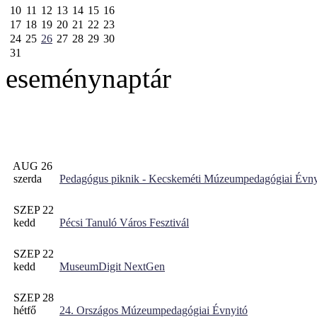
10
11
12
13
14
15
16
17
18
19
20
21
22
23
24
25
26
27
28
29
30
31
eseménynaptár
AUG 26
szerda
Pedagógus piknik - Kecskeméti Múzeumpedagógiai Évny
SZEP 22
kedd
Pécsi Tanuló Város Fesztivál
SZEP 22
kedd
MuseumDigit NextGen
SZEP 28
hétfő
24. Országos Múzeumpedagógiai Évnyitó