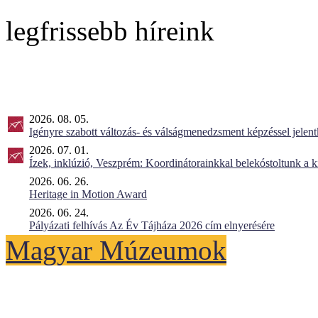
legfrissebb híreink
2026. 08. 05.
Igényre szabott változás- és válságmenedzsment képzéssel jel
2026. 07. 01.
Ízek, inklúzió, Veszprém: Koordinátorainkkal belekóstoltunk a 
2026. 06. 26.
Heritage in Motion Award
2026. 06. 24.
Pályázati felhívás Az Év Tájháza 2026 cím elnyerésére
Magyar Múzeumok