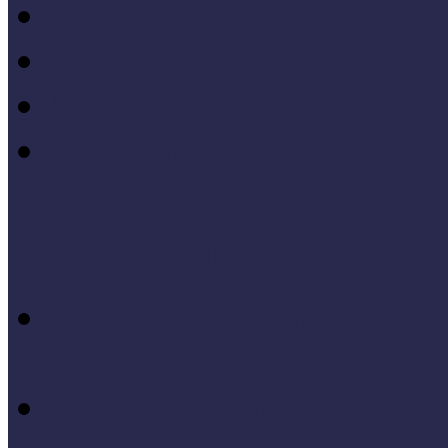
MÖF 2015 tanulságai
MÖF 2014 tanulságai
MÖF 2013 tanulságai
Tagállami tapasztalatok, 
Videók, kisfilmek
Múzeumi és könyvtári fej
keretében készült videók,
Élő történelem videók