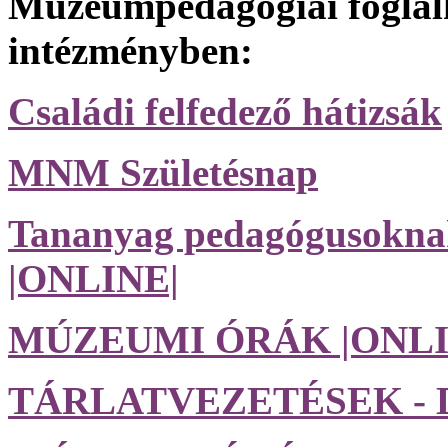
Múzeumpedagógiai foglal
intézményben:
Családi felfedező hátizsák
MNM Születésnap
Tananyag pedagógusoknak,
|ONLINE|
MÚZEUMI ÓRÁK |ONLI
TÁRLATVEZETÉSEK - D