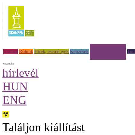
Múzeumi à la carte
Főoldal
Rólunk
Hírek, események
Képzések
Tud
hírlevél
HUN
ENG
Találjon kiállítást