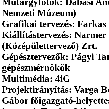
Műtárgyfotók: Dabasi An
Nemzeti Múzeum)
Grafikai tervezés: Farkas
Kiállítástervezés: Narmer
(Középülettervező) Zrt.
Gépésztervezők: Págyi Tam
gépészmérnökök
Multimédia: 4iG
Projektirányítás: Varga B
Gábor főigazgató-helyettes