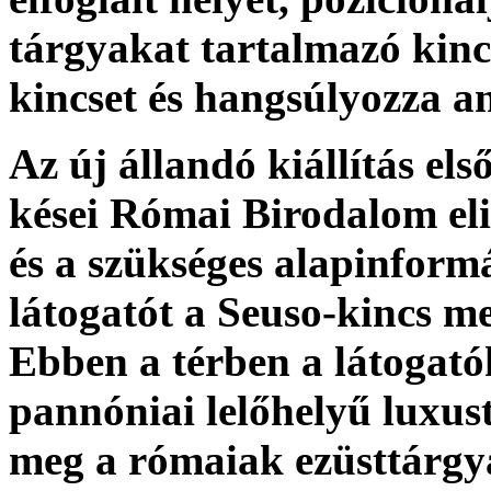
tárgyakat tartalmazó kinc
kincset és hangsúlyozza an
Az új állandó kiállítás el
kései Római Birodalom el
és a szükséges alapinformác
látogatót a Seuso-kincs m
Ebben a térben a látogató
pannóniai lelőhelyű luxus
meg a rómaiak ezüsttárgy