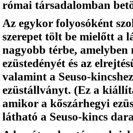
római társadalomban betöl
Az egykor folyosóként szo
szerepet tölt be mielőtt a 
nagyobb térbe, amelyben m
ezüstedényét és az elrejtés
valamint a Seuso-kincshez
ezüstállványt. (Ez a kiállí
amikor a kőszárhegyi ezüs
látható a Seuso-kincs dara