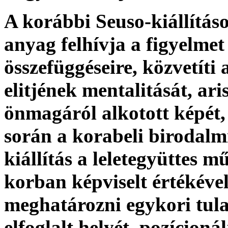
A korábbi Seuso-kiállítás
anyag felhívja a figyelmet
összefüggéseire, közvetít
elitjének mentalitását, ari
önmagáról alkotott képét,
során a korabeli birodalmi 
kiállítás a leletegyüttes m
korban képviselt értékével 
meghatározni egykori tul
elfoglalt helyét, pozícion