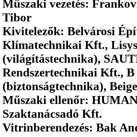
Műszaki vezetés: Frankov
Tibor
Kivitelezők: Belvárosi Épí
Klímatechnikai Kft., Lisys
(világítástechnika), SAU
Rendszertechnikai Kft., B
(biztonságtechnika), Beig
Műszaki ellenőr: HUMA
Szaktanácsadó Kft.
Vitrinberendezés: Bak An