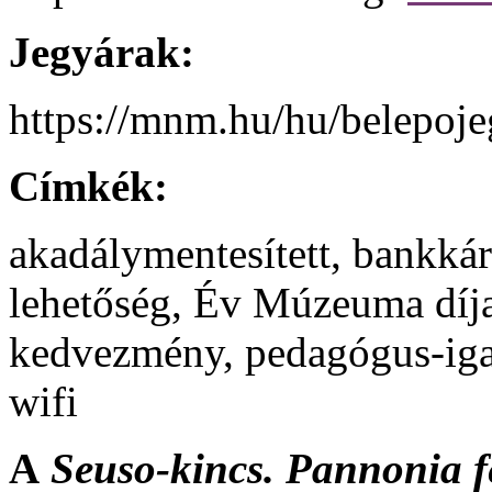
Jegyárak:
https://mnm.hu/hu/belepoj
Címkék:
akadálymentesített, bankkárt
lehetőség, Év Múzeuma díj
kedvezmény, pedagógus-iga
wifi
A
Seuso-kincs. Pannonia f