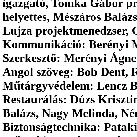
igazgató, Tomka Gábor pro
helyettes, Mészáros Baláz
Lujza projektmenedzser, C
Kommunikáció: Berényi M
Szerkesztő: Merényi Ágne
Angol szöveg: Bob Dent, 
Műtárgyvédelem: Lencz Ba
Restaurálás: Dúzs Kriszti
Balázs, Nagy Melinda, Né
Biztonságtechnika: Patak