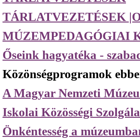
TÁRLATVEZETÉSEK |O
MÚZEMPEDAGÓGIAI 
Őseink hagyatéka - szab
Közönségprogramok ebben
A Magyar Nemzeti Mú
Iskolai Közösségi Szolgála
Önkéntesség a múzeumba