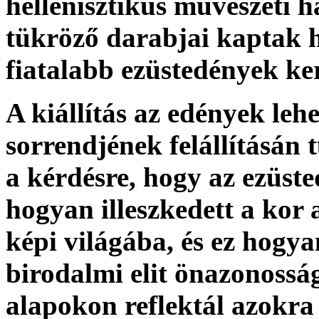
hellenisztikus művészeti 
tükröző darabjai kaptak h
fiatalabb ezüstedények ke
A kiállítás az edények leh
sorrendjének felállításán 
a kérdésre, hogy az ezüst
hogyan illeszkedett a kor
képi világába, és ez hogya
birodalmi elit önazonossá
alapokon reflektál azokra 