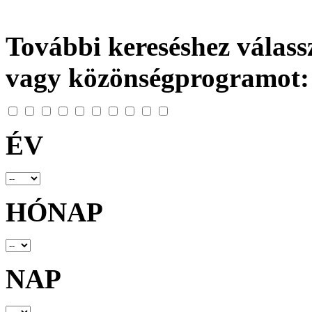
További kereséshez válassz
vagy közönségprogramot:
ÉV
HÓNAP
NAP