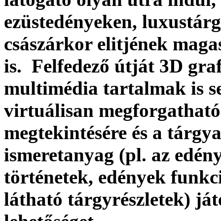
ezüstedényeken, luxustárgy
császárkor elitjének maga
is. Felfedező útját 3D gra
multimédia tartalmak is s
virtuálisan megforgatható
megtekintésére és a tárg
ismeretanyag (pl. az edén
történetek, edények funkc
látható tárgyrészletek) j