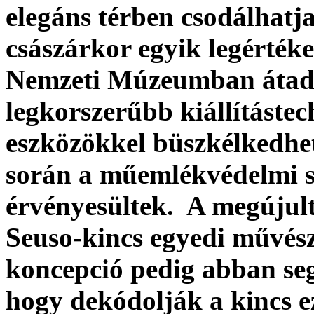
elegáns térben csodálhatj
császárkor egyik legérték
Nemzeti Múzeumban átadot
legkorszerűbb kiállításte
eszközökkel büszkélkedhet
során a műemlékvédelmi 
érvényesültek. A megújult
Seuso-kincs egyedi művész
koncepció pedig abban segí
hogy dekódolják a kincs e