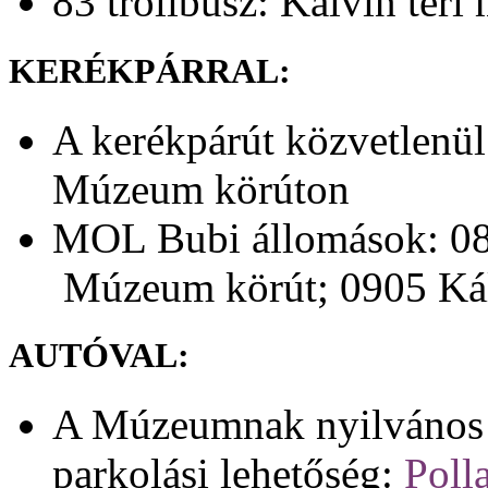
83 trolibusz: Kálvin téri
KERÉKPÁRRAL:
A kerékpárút közvetlenül
Múzeum körúton
MOL Bubi állomások: 08
Múzeum körút; 0905 Kál
AUTÓVAL:
A Múzeumnak nyilvános p
parkolási lehetőség:
Poll