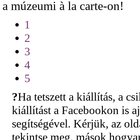
a múzeumi à la carte-on!
1
2
3
4
5
?
Ha tetszett a kiállítás, a cs
kiállítást a Facebookon is 
segítségével. Kérjük, az ol
tekintse meg, mások hogyan 