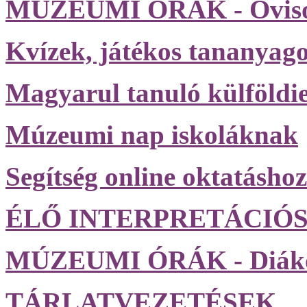
MÚZEUMI ÓRÁK - Ovis
Kvízek, játékos tananyag
Magyarul tanuló külföldi
Múzeumi nap iskoláknak
Segítség online oktatáshoz
ÉLŐ INTERPRETÁCIÓ
MÚZEUMI ÓRÁK - Diák
TÁRLATVEZETÉSEK