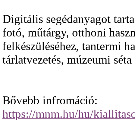
Digitális segédanyagot tart
fotó, műtárgy, otthoni hasz
felkészüléséhez, tantermi ha
tárlatvezetés, múzeumi séta
Bővebb infromáció:
https://mnm.hu/hu/kiallitas