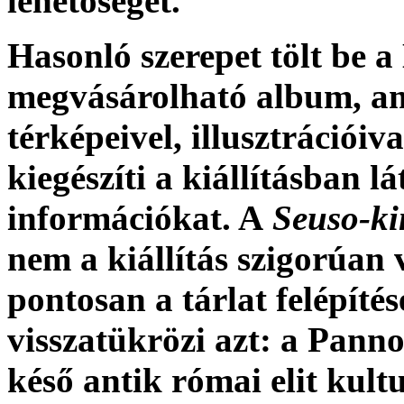
lehetőséget.
Hasonló szerepet tölt be
megvásárolható album, am
térképeivel, illusztrációiv
kiegészíti a kiállításban l
információkat. A
Seuso-ki
nem a kiállítás szigorúan 
pontosan a tárlat felépítés
visszatükrözi azt: a Panno
késő antik római elit kult