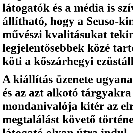
látogatók és a média is sz
állítható, hogy a Seuso-ki
művészi kvalitásukat teki
legjelentősebbek közé tar
köti a kőszárhegyi ezüstá
A kiállítás üzenete ugyan
és az azt alkotó tárgyakr
mondanivalója kitér az elr
megtalálást követő történe
látogató olyan útra indul,