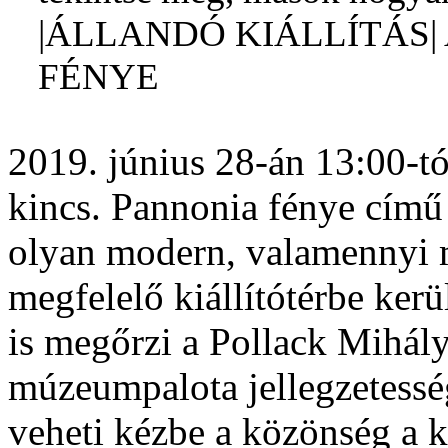
|ÁLLANDÓ KIÁLLÍTÁS|
FÉNYE
2019. június 28-án 13:00-tó
kincs. Pannonia fénye című á
olyan modern, valamennyi
megfelelő kiállítótérbe kerü
is megőrzi a Pollack Mihály 
múzeumpalota jellegzetessé
veheti kézbe a közönség a k