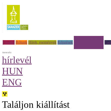
Múzeumi à la carte
Főoldal
Rólunk
Hírek, események
Képzések
Tud
hírlevél
HUN
ENG
Találjon kiállítást