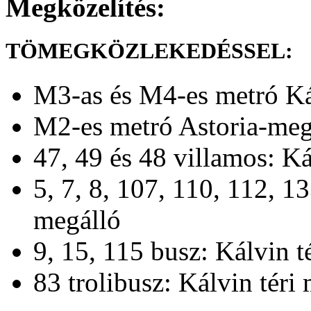
Megközelítés:
TÖMEGKÖZLEKEDÉSSEL:
M3-as és M4-es metró Kál
M2-es metró Astoria-meg
47, 49 és 48 villamos: Ká
5, 7, 8, 107, 110, 112, 1
megálló
9, 15, 115 busz: Kálvin t
83 trolibusz: Kálvin téri