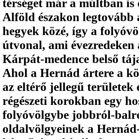
térséget már a múltban is 
Alföld északon legtovább
hegyek közé, így a folyóvö
útvonal, ami évezredeken á
Kárpát-medence belső tája
Ahol a Hernád ártere a k
az eltérő jellegű területe
régészeti korokban egy hoss
folyóvölgybe jobbról-balr
oldalvölgyeinek a Hernád-