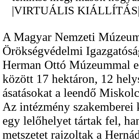
|VIRTUÁLIS KIÁLLÍTÁS| R
A Magyar Nemzeti Múzeum
Örökségvédelmi Igazgatós
Herman Ottó Múzeummal e
között 17 hektáron, 12 hely
ásatásokat a leendő Miskol
Az intézmény szakemberei 
egy lelőhelyet tártak fel, h
metszetet rajzoltak a Herná