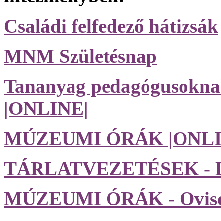
Családi felfedező hátizsák
MNM Születésnap
Tananyag pedagógusoknak,
|ONLINE|
MÚZEUMI ÓRÁK |ONLI
TÁRLATVEZETÉSEK - D
MÚZEUMI ÓRÁK - Ovis