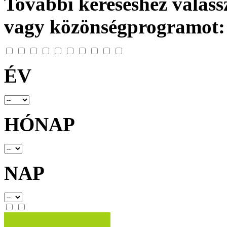
További kereséshez válassz
vagy közönségprogramot:
ÉV
HÓNAP
NAP