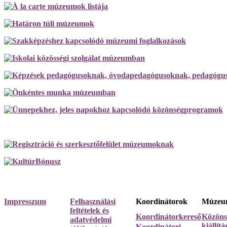
Impresszum
Felhasználási
Koordinátorok
Múzeum
feltételek és
Koordinátorkereső
Közöns
adatvédelmi
kiállít
Koordinátori