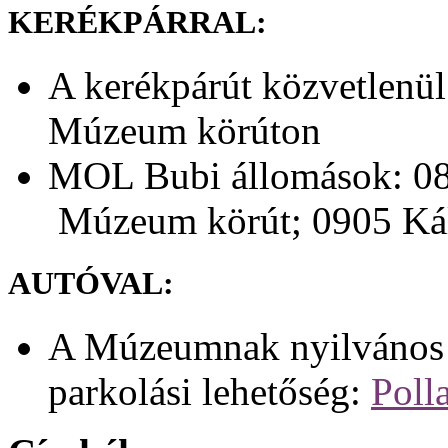
KERÉKPÁRRAL:
A kerékpárút közvetlenül
Múzeum körúton
MOL Bubi állomások: 08
Múzeum körút; 0905 Kál
AUTÓVAL:
A Múzeumnak nyilvános p
parkolási lehetőség:
Poll