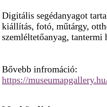
Digitális segédanyagot tart
kiállítás, fotó, műtárgy, ott
szemléltetőanyag, tantermi 
Bővebb infromáció:
https://museumapgallery.hu