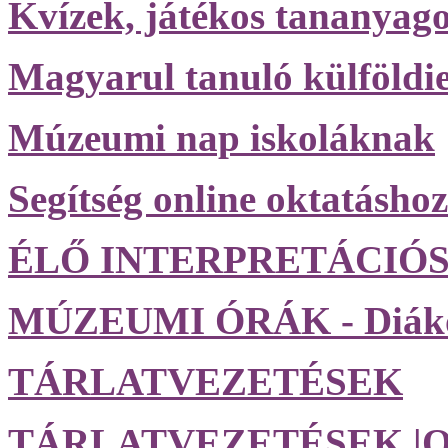
Kvízek, játékos tananyag
Magyarul tanuló külföldi
Múzeumi nap iskoláknak
Segítség online oktatáshoz
ÉLŐ INTERPRETÁCIÓ
MÚZEUMI ÓRÁK - Diák
TÁRLATVEZETÉSEK
TÁRLATVEZETÉSEK |O