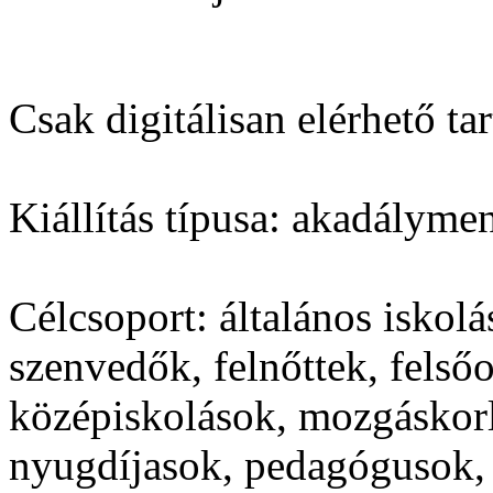
Csak digitálisan elérhető ta
Kiállítás típusa:
akadályment
Célcsoport:
általános iskol
szenvedők, felnőttek, felső
középiskolások, mozgáskor
nyugdíjasok, pedagógusok, 