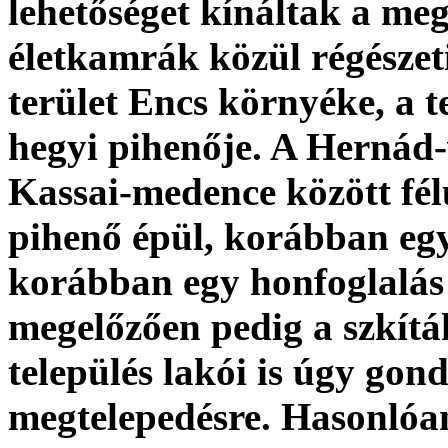
lehetőséget kínáltak a meg
életkamrák közül régésze
terület Encs környéke, a t
hegyi pihenője. A Hernád-
Kassai-medence között fél
pihenő épül, korábban eg
korábban egy honfoglalás 
megelőzően pedig a szkíták
település lakói is úgy gon
megtelepedésre. Hasonlóan