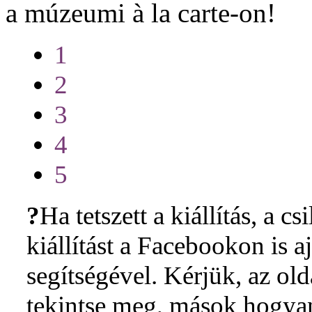
a múzeumi à la carte-on!
1
2
3
4
5
?
Ha tetszett a kiállítás, a cs
kiállítást a Facebookon is 
segítségével. Kérjük, az ol
tekintse meg, mások hogyan 