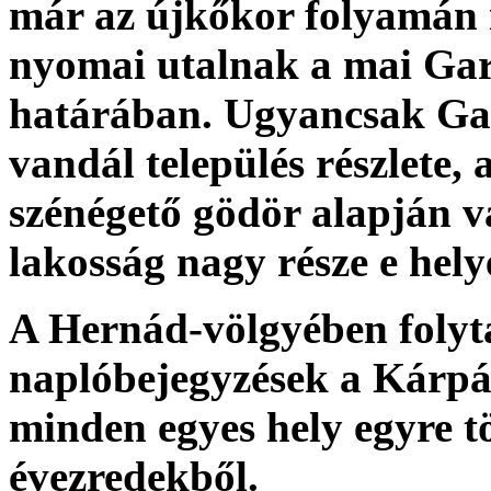
már az újkőkor folyamán i
nyomai utalnak a mai Ga
határában. Ugyancsak Gar
vandál település részlete, 
szénégető gödör alapján v
lakosság nagy része e hely
A Hernád-völgyében folyta
naplóbejegyzések a Kárpá
minden egyes hely egyre tö
évezredekből.