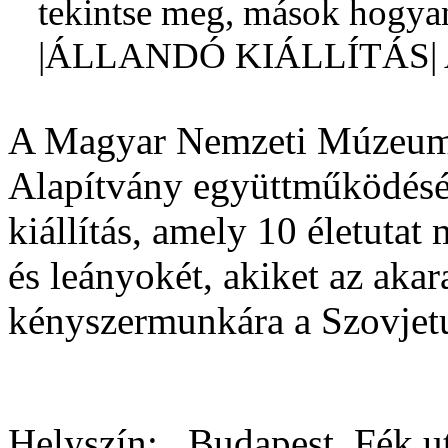
tekintse meg, mások hogyan 
|ÁLLANDÓ KIÁLLÍTÁS| 
A Magyar Nemzeti Múzeum 
Alapítvány együttműködéséb
kiállítás, amely 10 életutat 
és leányokét, akiket az akar
kényszermunkára a Szovjet
Helyszín:
, Budapest, Fék ut