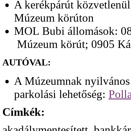
A kerékpárút közvetlenül
Múzeum körúton
MOL Bubi állomások: 08
Múzeum körút; 0905 Kál
AUTÓVAL:
A Múzeumnak nyilvános p
parkolási lehetőség:
Poll
Címkék:
akadálymentesített, bankkárt