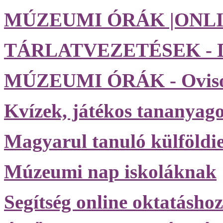
MÚZEUMI ÓRÁK |ONLI
TÁRLATVEZETÉSEK - D
MÚZEUMI ÓRÁK - Ovis
Kvízek, játékos tananyag
Magyarul tanuló külföldi
Múzeumi nap iskoláknak
Segítség online oktatáshoz