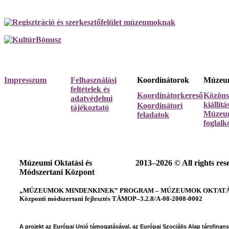
Impresszum
Felhasználási
Koordinátorok
Múzeum
feltételek és
Koordinátorkereső
Közöns
adatvédelmi
kiállít
Koordinátori
tájékoztató
Múzeum
feladatok
foglalk
Múzeumi Oktatási és
2013–2026 © All rights res
Módszertani Központ
„MÚZEUMOK MINDENKINEK” PROGRAM – MÚZEUMOK OKTATÁSI
Központi módszertani fejlesztés TÁMOP–3.2.8/A-08-2008-0002
A projekt az Európai Unió támogatásával, az Európai Szociális Alap társfinan