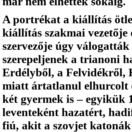
már nem élhettek sokáig.
A portrékat a kiállítás öt
kiállítás szakmai vezetője 
szervezője úgy válogatták 
szerepeljenek a trianoni ha
Erdélyből, a Felvidékről
miatt ártatlanul elhurcolt
két gyermek is – egyikük 
leventeként hazatért, had
fiú, akit a szovjet katonák