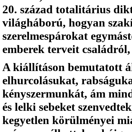
20. század totalitárius di
világháború, hogyan szakít
szerelmespárokat egymástó
emberek terveit családról,
A kiállításon bemutatott á
elhurcolásukat, rabságuka
kényszermunkát, ám minda
és lelki sebeket szenvedtek
kegyetlen körülményei mi