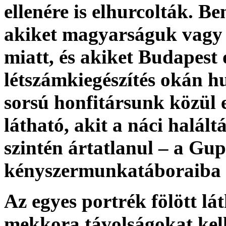
ellenére is elhurcolták. 
akiket magyarságuk vagy
miatt, és akiket Budapest
létszámkiegészítés okán h
sorsú honfitársunk közül e
látható, akit a náci halál
szintén ártatlanul – a Gup
kényszermunkatáboraiba 
Az egyes portrék fölött l
mekkora távolságokat kell