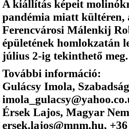
A kiállítás képeit molinó
pandémia miatt kültéren
Ferencvárosi Málenkij Ro
épületének homlokzatán le
július 2-ig tekinthető meg.
További információ:
Gulácsy Imola
, Szabadság
imola_gulacsy@yahoo.co.
Érsek Lajos
, Magyar Nem
ersek.lajos@mnm.hu, +36