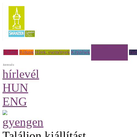
Múzeumi à la carte
Főoldal
Rólunk
Hírek, események
Képzések
Tud
hírlevél
HUN
ENG
Találjon kiállítást