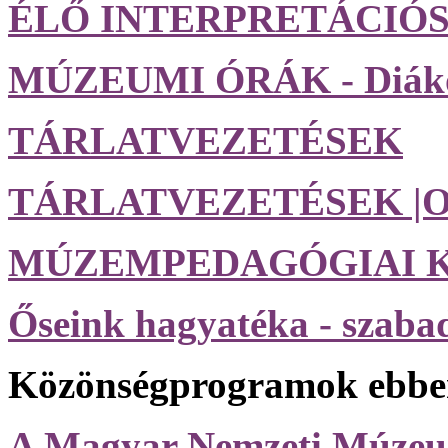
ÉLŐ INTERPRETÁCIÓ
MÚZEUMI ÓRÁK - Diák
TÁRLATVEZETÉSEK
TÁRLATVEZETÉSEK |O
MÚZEMPEDAGÓGIAI 
Őseink hagyatéka - szab
Közönségprogramok ebben
A Magyar Nemzeti Mú