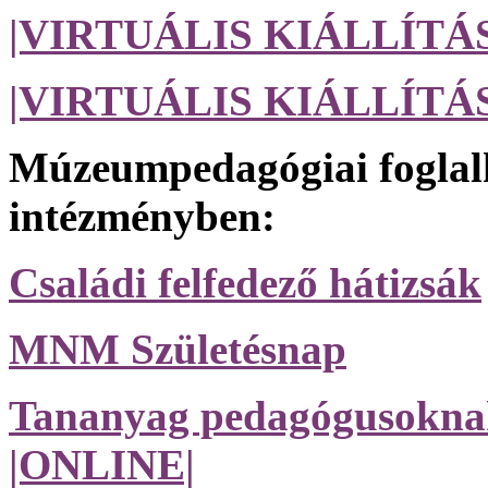
|VIRTUÁLIS KIÁLLÍTÁS|
|VIRTUÁLIS KIÁLLÍTÁS| 
Múzeumpedagógiai foglal
intézményben:
Családi felfedező hátizsák
MNM Születésnap
Tananyag pedagógusoknak,
|ONLINE|