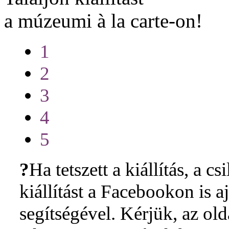
a múzeumi à la carte-on!
1
2
3
4
5
?
Ha tetszett a kiállítás, a cs
kiállítást a Facebookon is 
segítségével. Kérjük, az ol