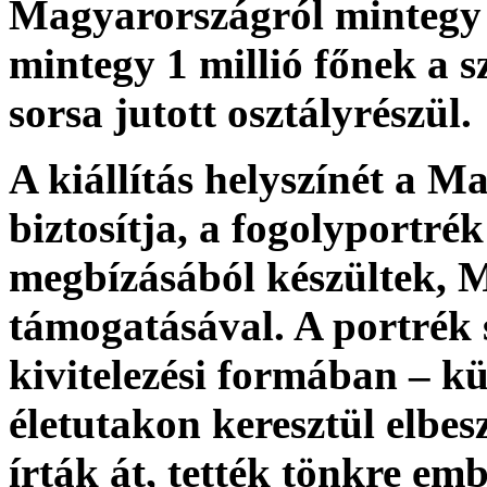
Magyarországról mintegy 3
mintegy 1 millió főnek a s
sorsa jutott osztályrész
A kiállítás helyszínét a
biztosítja, a fogolyportr
megbízásából készültek,
támogatásával. A portrék 
kivitelezési formában – kü
életutakon keresztül elbes
írták át, tették tönkre embe