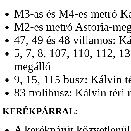
M3-as és M4-es metró Kál
M2-es metró Astoria-meg
47, 49 és 48 villamos: Ká
5, 7, 8, 107, 110, 112, 1
megálló
9, 15, 115 busz: Kálvin t
83 trolibusz: Kálvin téri
KERÉKPÁRRAL:
A kerékpárút közvetlenül