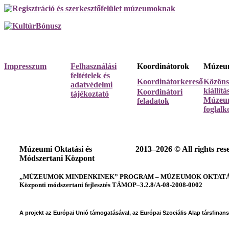
Impresszum
Felhasználási
Koordinátorok
Múzeum
feltételek és
Koordinátorkereső
Közöns
adatvédelmi
kiállít
Koordinátori
tájékoztató
Múzeum
feladatok
foglalk
Múzeumi Oktatási és
2013–2026 © All rights res
Módszertani Központ
„MÚZEUMOK MINDENKINEK” PROGRAM – MÚZEUMOK OKTATÁSI
Központi módszertani fejlesztés TÁMOP–3.2.8/A-08-2008-0002
A projekt az Európai Unió támogatásával, az Európai Szociális Alap társfinan