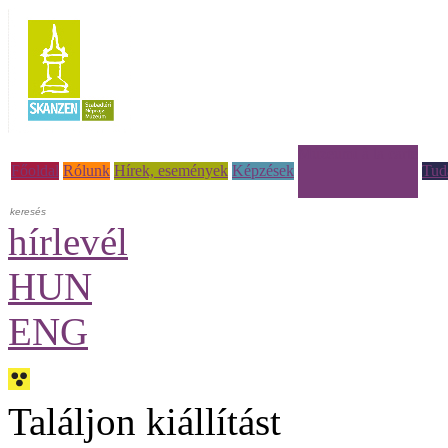
Múzeumi à la carte
Főoldal
Rólunk
Hírek, események
Képzések
Tud
hírlevél
HUN
ENG
Találjon kiállítást