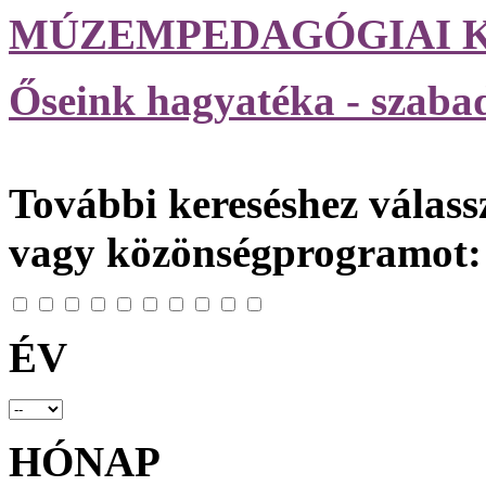
MÚZEMPEDAGÓGIAI 
Őseink hagyatéka - szab
További kereséshez válassz
vagy közönségprogramot:
ÉV
HÓNAP