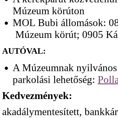
Múzeum körúton
MOL Bubi állomások: 08
Múzeum körút; 0905 Kál
AUTÓVAL:
A Múzeumnak nyilvános p
parkolási lehetőség:
Poll
Kedvezmények:
akadálymentesített, bankkárt