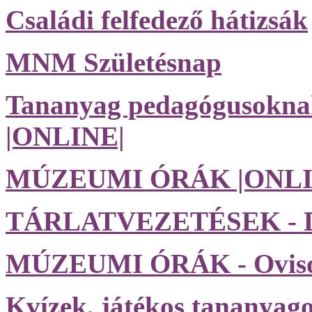
Családi felfedező hátizsák
MNM Születésnap
Tananyag pedagógusoknak,
|ONLINE|
MÚZEUMI ÓRÁK |ONLI
TÁRLATVEZETÉSEK - D
MÚZEUMI ÓRÁK - Ovis
Kvízek, játékos tananyag