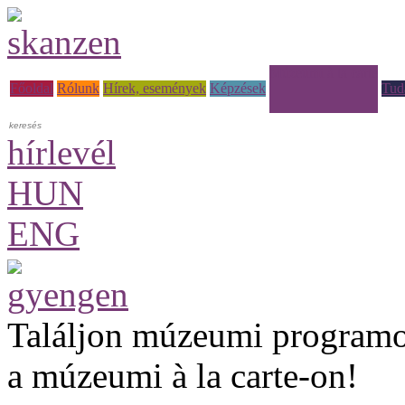
Múzeumi à la carte
Főoldal
Rólunk
Hírek, események
Képzések
Tud
hírlevél
HUN
ENG
Találjon múzeumi programo
a múzeumi à la carte-on!