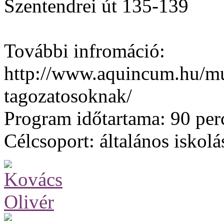
Szentendrei út 135-139
További infromáció:
http://www.aquincum.hu/mu
tagozatosoknak/
Program időtartama:
90 per
Célcsoport:
általános iskol