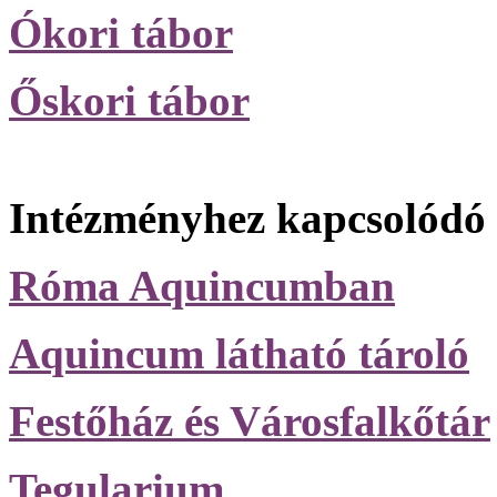
Ókori tábor
Őskori tábor
Intézményhez kapcsolódó k
Róma Aquincumban
Aquincum látható tároló
Festőház és Városfalkőtár
Tegularium