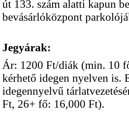
út 133. szám alatti kapun be
bevásárlóközpont parkolój
Jegyárak:
Ár: 1200 Ft/diák (min. 10 f
kérhető idegen nyelven is. Ez
idegennyelvű tárlatvezetésér
Ft, 26+ fő: 16,000 Ft).