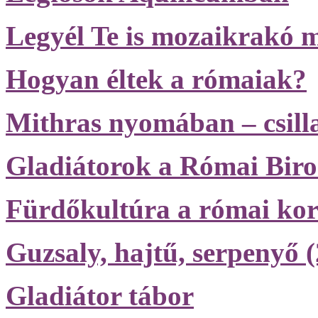
Legyél Te is mozaikrakó m
Hogyan éltek a rómaiak?
Mithras nyomában – csilla
Gladiátorok a Római Bir
Fürdőkultúra a római ko
Guzsaly, hajtű, serpenyő (
Gladiátor tábor