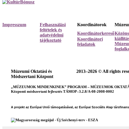
Impresszum
Felhasználási
Koordinátorok
Múzeum
feltételek és
Koordinátorkereső
Közöns
adatvédelmi
kiállít
Koordinátori
tájékoztató
Múzeum
feladatok
foglalk
Múzeumi Oktatási és
2013–2026 © All rights res
Módszertani Központ
„MÚZEUMOK MINDENKINEK” PROGRAM – MÚZEUMOK OKTATÁSI
Központi módszertani fejlesztés TÁMOP–3.2.8/A-08-2008-0002
A projekt az Európai Unió támogatásával, az Európai Szociális Alap társfinan