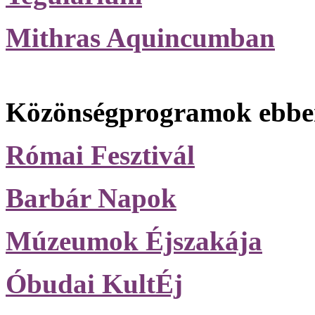
Mithras Aquincumban
Közönségprogramok ebben
Római Fesztivál
Barbár Napok
Múzeumok Éjszakája
Óbudai KultÉj