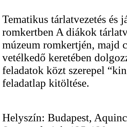
Tematikus tárlatvezetés és j
romkertben A diákok tárlatv
múzeum romkertjén, majd cs
vetélkedő keretében dolgozz
feladatok közt szerepel “ki
feladatlap kitöltése.
Helyszín:
Budapest, Aquinc