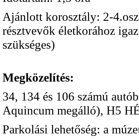
Ajánlott korosztály:
2-4.osz
résztvevők életkorához igazí
szükséges)
Megközelítés:
34, 134 és 106 számú autó
Aquincum megálló), H5 HÉV
Parkolási lehetőség: a múz