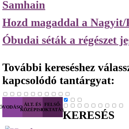
Samhain
Hozd magaddal a Nagyit/
Óbudai séták a régészet j
További kereséshez válassz
kapcsolódó tantárgyat:
ÁLT. ÉS
FELSŐ-
ÓVODÁSOK
KÖZÉPISK.
OKTATÁS
KERESÉS