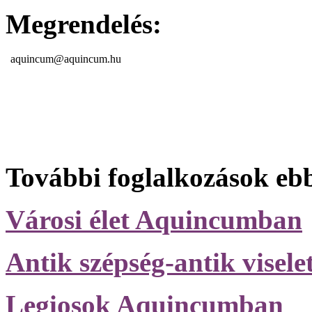
Megrendelés:
aquincum@aquincum.hu
További foglalkozások eb
Városi élet Aquincumban
Antik szépség-antik visele
Legiosok Aquincumban