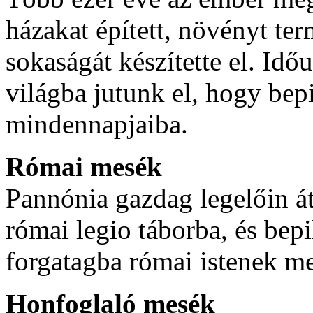
házakat épített, növényt ter
sokaságát készítette el. Idő
világba jutunk el, hogy bep
mindennapjaiba.
Római mesék
Pannónia gazdag legelőin át
római legio táborba, és bepi
forgatagba római istenek me
Honfoglaló mesék