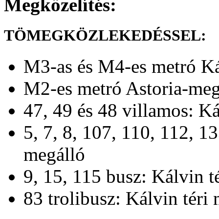
Megközelítés:
TÖMEGKÖZLEKEDÉSSEL:
M3-as és M4-es metró Kál
M2-es metró Astoria-meg
47, 49 és 48 villamos: Ká
5, 7, 8, 107, 110, 112, 1
megálló
9, 15, 115 busz: Kálvin t
83 trolibusz: Kálvin téri