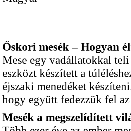
Őskori mesék – Hogyan él
Mese egy vadállatokkal tel
eszközt készített a túléléshe
éjszaki menedéket készíteni
hogy együtt fedezzük fel az
Mesék a megszelídített vil
Több ezer éve az ember megs