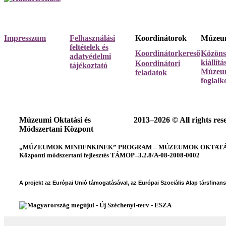
Impresszum
Felhasználási
Koordinátorok
Múzeum
feltételek és
Koordinátorkereső
Közöns
adatvédelmi
kiállít
Koordinátori
tájékoztató
Múzeum
feladatok
foglalk
Múzeumi Oktatási és
2013–2026 © All rights res
Módszertani Központ
„MÚZEUMOK MINDENKINEK” PROGRAM – MÚZEUMOK OKTATÁSI
Központi módszertani fejlesztés TÁMOP–3.2.8/A-08-2008-0002
A projekt az Európai Unió támogatásával, az Európai Szociális Alap társfinan