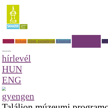
Múzeumi à la carte
Főoldal
Rólunk
Hírek, események
Képzések
Tud
hírlevél
HUN
ENG
Találjon múzeumi programo