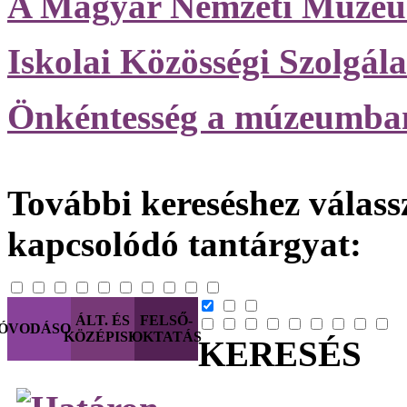
A Magyar Nemzeti Mú
Iskolai Közösségi Szolgála
Önkéntesség a múzeumba
További kereséshez válassz
kapcsolódó tantárgyat:
ÁLT. ÉS
FELSŐ-
ÓVODÁSOK
KÖZÉPISK.
OKTATÁS
KERESÉS