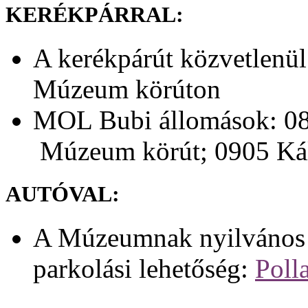
KERÉKPÁRRAL:
A kerékpárút közvetlenül
Múzeum körúton
MOL Bubi állomások: 08
Múzeum körút; 0905 Kál
AUTÓVAL:
A Múzeumnak nyilvános p
parkolási lehetőség:
Poll