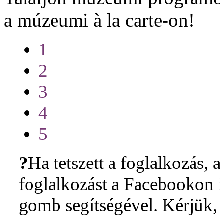
a múzeumi à la carte-on!
1
2
3
4
5
?
Ha tetszett a foglalkozás, a
foglalkozást a Facebookon i
gomb segítségével. Kérjük, 