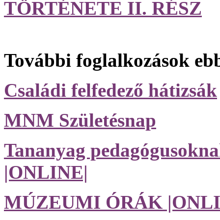
TÖRTÉNETE II. RÉSZ
További foglalkozások eb
Családi felfedező hátizsák
MNM Születésnap
Tananyag pedagógusoknak,
|ONLINE|
MÚZEUMI ÓRÁK |ONLI