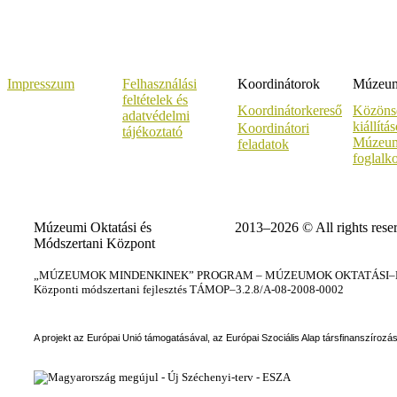
Impresszum
Felhasználási
Koordinátorok
Múzeumi
feltételek és
Koordinátorkereső
Közöns
adatvédelmi
kiállítá
Koordinátori
tájékoztató
Múzeum
feladatok
foglalk
Múzeumi Oktatási és
2013–2026 © All rights rese
Módszertani Központ
„MÚZEUMOK MINDENKINEK” PROGRAM – MÚZEUMOK OKTATÁSI–KÉ
Központi módszertani fejlesztés TÁMOP–3.2.8/A-08-2008-0002
A projekt az Európai Unió támogatásával, az Európai Szociális Alap társfinanszírozá