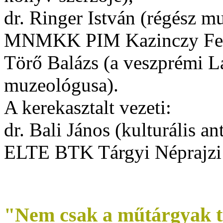
dr. Ringer István
(régész mu
MNMKK PIM Kazinczy Fere
Törő Balázs
(a veszprémi 
muzeológusa).
A kerekasztalt vezeti:
dr. Bali János
(kulturális an
ELTE BTK Tárgyi Néprajzi 
"Nem csak a műtárgyak t