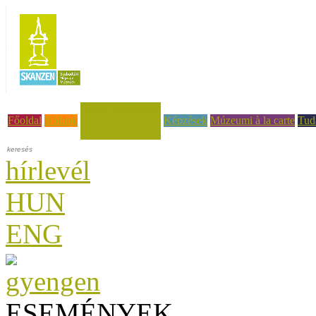
Hírek, események
Főoldal
Rólunk
Képzések
Múzeumi à la carte
Tud
hírlevél
HUN
ENG
ESEMÉNYEK