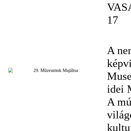
VAS
17
A ne
képvi
Muse
idei
A mú
vilá
kultu