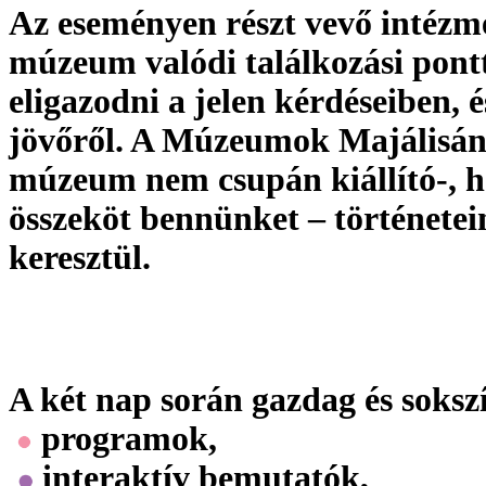
Az eseményen részt vevő intézm
múzeum valódi találkozási pontt
eligazodni a jelen kérdéseiben,
jövőről. A Múzeumok Majálisána
múzeum nem csupán kiállító-, ha
összeköt bennünket – történetei
keresztül.
A két nap során gazdag és soks
programok,
interaktív bemutatók,