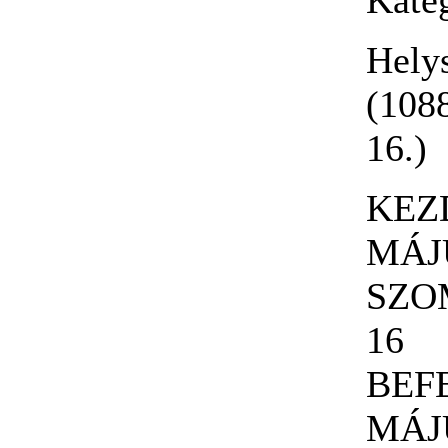
Kate
Hely
(108
16.)
KEZ
MÁJ
SZO
16
BEF
MÁJ