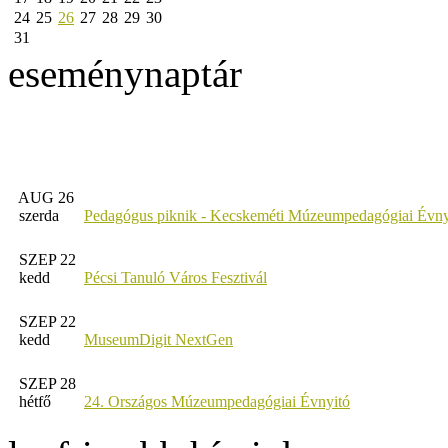
24
25
26
27
28
29
30
31
eseménynaptár
AUG 26
szerda
Pedagógus piknik - Kecskeméti Múzeumpedagógiai Évny
SZEP 22
kedd
Pécsi Tanuló Város Fesztivál
SZEP 22
kedd
MuseumDigit NextGen
SZEP 28
hétfő
24. Országos Múzeumpedagógiai Évnyitó