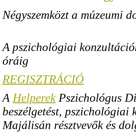
Négyszemközt a múzeumi dol
A pszichológiai konzultáció
óráig
REGISZTRÁCIÓ
A
Helperek
Pszichológus Div
beszélgetést, pszichológiai
Majálisán résztvevők és do