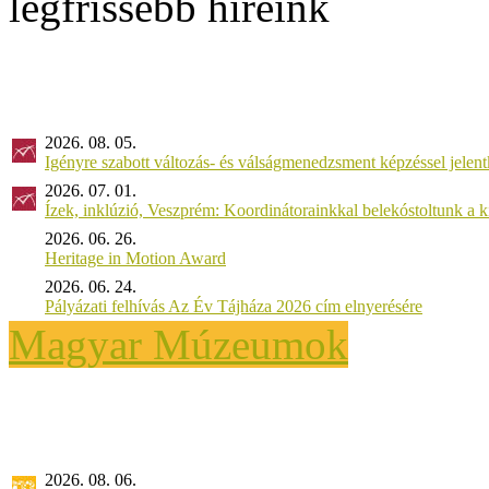
legfrissebb híreink
2026. 08. 05.
Igényre szabott változás- és válságmenedzsment képzéssel jel
2026. 07. 01.
Ízek, inklúzió, Veszprém: Koordinátorainkkal belekóstoltunk a 
2026. 06. 26.
Heritage in Motion Award
2026. 06. 24.
Pályázati felhívás Az Év Tájháza 2026 cím elnyerésére
Magyar Múzeumok
2026. 08. 06.