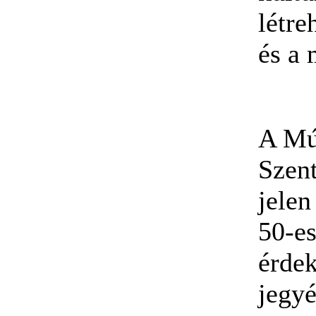
létre
és a
A Mú
Szen
jelen
50-es
érde
jegy