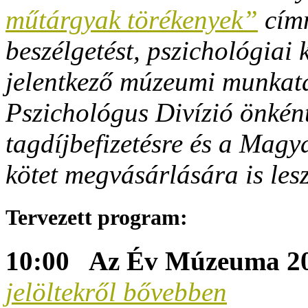
műtárgyak törékenyek”
címm
beszélgetést, pszichológiai 
jelentkező múzeumi munkat
Pszichológus Divízió önkén
tagdíjbefizetésre és a Mag
kötet megvásárlására is lesz
Tervezett program:
10:00 Az Év Múzeuma 202
jelöltekről bővebben