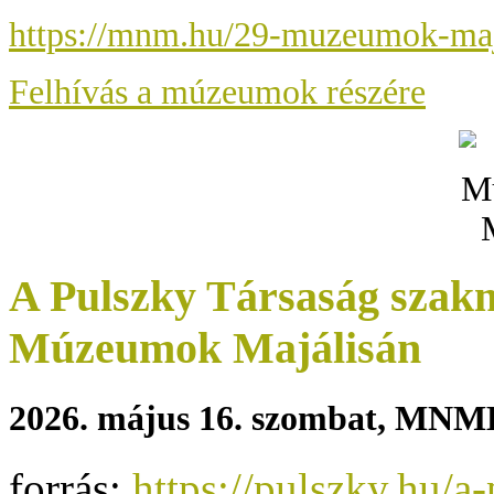
https://mnm.hu/29-muzeumok-maj
Felhívás a múzeumok részére
A Pulszky Társaság szakm
Múzeumok Majálisán
2026. május 16. szombat, MN
forrás:
https://pulszky.hu/a