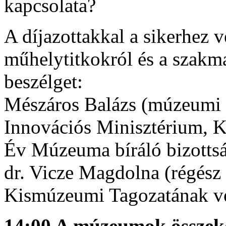
kapcsolata?
A díjazottakkal a sikerhez v
műhelytitkokról és a szakma
beszélget:
Mészáros Balázs
(múzeumi o
Innovációs Minisztérium, 
Év Múzeuma bíráló bizottsá
dr. Vicze Magdolna
(régész
Kismúzeumi Tagozatának vez
14:00 A múzeumok összeköt