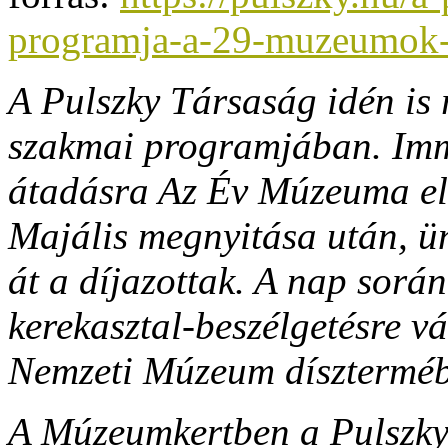
programja-a-29-muzeumok-
A Pulszky Társaság idén is
szakmai programjában. Imm
átadásra Az Év Múzeuma eli
Majális megnyitása után, ün
át a díjazottak. A nap során
kerekasztal-beszélgetésre v
Nemzeti Múzeum díszterméb
A Múzeumkertben a Pulszky