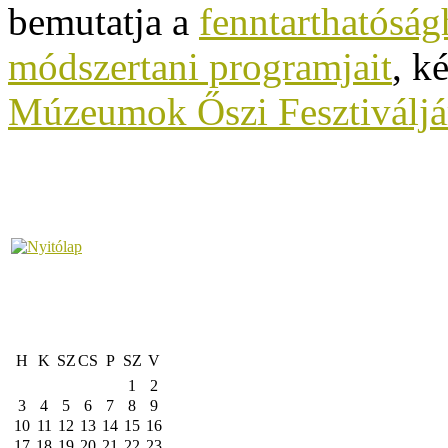
bemutatja a
fenntarthatóság
módszertani programjait
, k
Múzeumok Őszi Fesztiváljá
H
K
SZ
CS
P
SZ
V
1
2
3
4
5
6
7
8
9
10
11
12
13
14
15
16
17
18
19
20
21
22
23