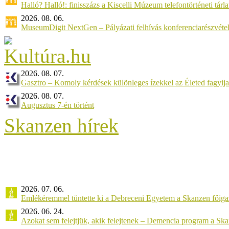
Halló? Halló!: finisszázs a Kiscelli Múzeum telefontörténeti tárl
2026. 08. 06.
MuseumDigit NextGen – Pályázati felhívás konferenciarészvétel
2026. 08. 07.
Gasztro – Komoly kérdések különleges ízekkel az Életed fagyij
2026. 08. 07.
Augusztus 7-én történt
Skanzen hírek
2026. 07. 06.
Emlékéremmel tüntette ki a Debreceni Egyetem a Skanzen főiga
2026. 06. 24.
Azokat sem felejtjük, akik felejtenek – Demencia program a Sk