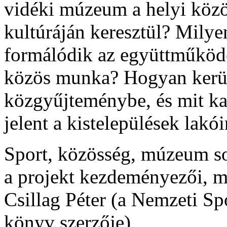
vidéki múzeum a helyi közö
kultúráján keresztül? Milye
formálódik az együttműködé
közös munka? Hogyan kerü
közgyűjteménybe, és mit k
jelent a kistelepülések lakói
Sport, közösség, múzeum so
a projekt kezdeményezői, m
Csillag Péter
(a Nemzeti Spo
könyv szerzője),