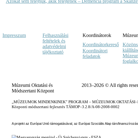
Azokat sem felejtjük, akik felejtenek – Demencia program a Skanz
Impresszum
Felhasználási
Koordinátorok
Múzeumi
feltételek és
Koordinátorkereső
Közöns
adatvédelmi
kiállítá
Koordinátori
tájékoztató
Múzeum
feladatok
foglalk
Múzeumi Oktatási és
2013–2026 © All rights rese
Módszertani Központ
„MÚZEUMOK MINDENKINEK” PROGRAM – MÚZEUMOK OKTATÁSI–KÉ
Központi módszertani fejlesztés TÁMOP–3.2.8/A-08-2008-0002
A projekt az Európai Unió támogatásával, az Európai Szociális Alap társfinanszírozá