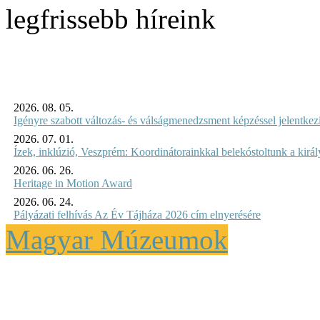
legfrissebb híreink
2026. 08. 05.
Igényre szabott változás- és válságmenedzsment képzéssel jelent
2026. 07. 01.
Ízek, inklúzió, Veszprém: Koordinátorainkkal belekóstoltunk a kirá
2026. 06. 26.
Heritage in Motion Award
2026. 06. 24.
Pályázati felhívás Az Év Tájháza 2026 cím elnyerésére
Magyar Múzeumok