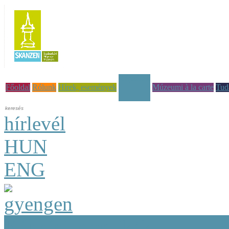
Képzések
Főoldal
Rólunk
Hírek, események
Múzeumi à la carte
Tud
hírlevél
HUN
ENG
Képzési tematikák