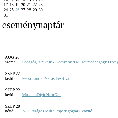
17
18
19
20
21
22
23
24
25
26
27
28
29
30
31
eseménynaptár
AUG 26
szerda
Pedagógus piknik - Kecskeméti Múzeumpedagógiai Évny
SZEP 22
kedd
Pécsi Tanuló Város Fesztivál
SZEP 22
kedd
MuseumDigit NextGen
SZEP 28
hétfő
24. Országos Múzeumpedagógiai Évnyitó