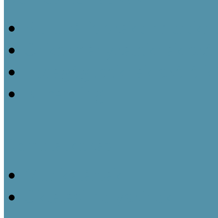
Kulturális szakemberekn
Önkormányzatoknak szól
Pedagógusoknak szóló k
E-learning
Bemutatkozás
Munkatársak
Oktatási helyszínek