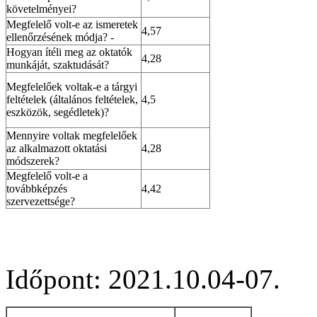
követelményei?
Megfelelő volt-e az ismeretek
4,57
ellenőrzésének módja? -
Hogyan ítéli meg az oktatók
4,28
munkáját, szaktudását?
Megfelelőek voltak-e a tárgyi
feltételek (általános feltételek,
4,5
eszközök, segédletek)?
Mennyire voltak megfelelőek
az alkalmazott oktatási
4,28
módszerek?
Megfelelő volt-e a
továbbképzés
4,42
szervezettsége?
Időpont:
2021.10.04-07.