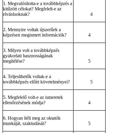
1. Megvalósította-e a továbbképzés a
kitűzött célokat? Megfelelt-e az
elvárásoknak?
4
2. Mennyire voltak újszerűek a
képzésen megismert információk?
4
3. Milyen volt a továbbképzés
gyakorlati hasznosságának
megítélése?
5
4. Teljesíthetők voltak-e a
továbbképzés előírt követelményei?
5
5. Megfelelő volt-e az ismeretek
ellenőrzésének módja?
4
6. Hogyan ítéli meg az oktatók
munkáját, szaktudását?
5