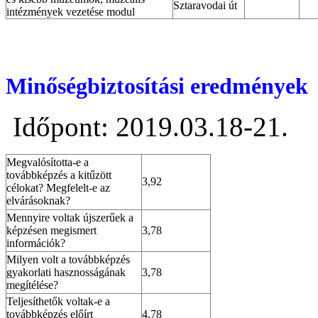
Sztaravodai út
intézmények vezetése modul
Minőségbiztosítási eredmények
Időpont: 2019.03.18-21.
Megvalósította-e a
továbbképzés a kitűzött
3,92
célokat? Megfelelt-e az
elvárásoknak?
Mennyire voltak újszerűek a
képzésen megismert
3,78
információk?
Milyen volt a továbbképzés
gyakorlati hasznosságának
3,78
megítélése?
Teljesíthetők voltak-e a
továbbképzés előírt
4,78