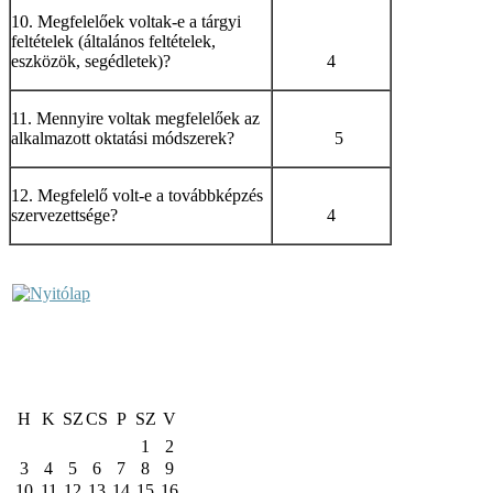
10. Megfelelőek voltak-e a tárgyi
feltételek (általános feltételek,
eszközök, segédletek)?
4
11. Mennyire voltak megfelelőek az
alkalmazott oktatási módszerek?
5
12. Megfelelő volt-e a továbbképzés
szervezettsége?
4
H
K
SZ
CS
P
SZ
V
1
2
3
4
5
6
7
8
9
10
11
12
13
14
15
16