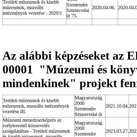
Területi múzeumok és kisebb
Szentendre
múzeumok, muzeális
2020.04.06.
2020.04.
Sztaravodai
intézmények vezetése - 2020/1
út 75.
Az alábbi képzéseket az
00001
"Múzeumi és könyvt
mindenkinek"
projekt fen
Magyarország
Területi múzeumok és kisebb
2000
múzeumok, muzeális intézmények
2021.10.04.
202
Szentendre
vezetése III.
Sztaravodai út
Múzeumi menedzserképzés az
Magyarország
esélyteremtő köznevelés
2000
szolgálatában - Területi múzeumok
2023.03.27.
202
Szentendre
és kisebb múzeumok, muzeális