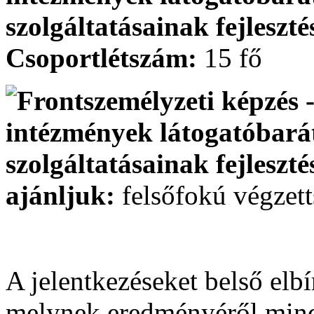
Csoportlétszám:
15 fő
ajánljuk:
felsőfokú végze
A jelentkezéseket belső elbí
melynek eredményéről minde