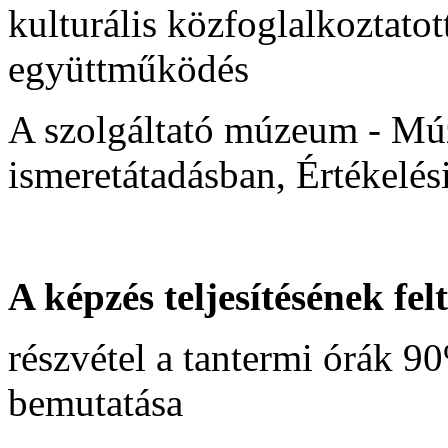
kulturális közfoglalkoztato
együttműködés
A szolgáltató múzeum - Múz
ismeretátadásban, Értékelés
A képzés teljesítésének felt
részvétel a tantermi órák 9
bemutatása