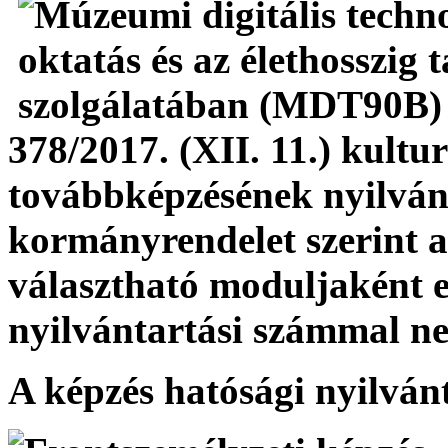
378/2017. (XII. 11.) kult
továbbképzésének nyilvánt
kormányrendelet szerint
választható moduljaként e
nyilvántartási számmal n
A képzés h
atósági nyilván