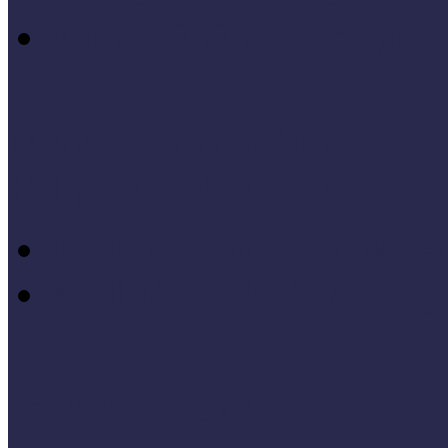
Európa 2020 - Stratégiák
Módszertani témáink
Hallgatói dolgozatok
Iskolák és múzeumok par
KIállításrendezés A-Z-ig
Tanuljunk egymástól