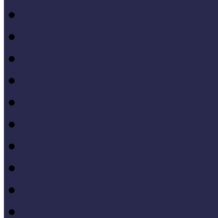
Forrásteremtés, pályázati
Gyűjtemény-menedzsme
Iskola és múzeum kapcso
IT alkalmazások a múze
Kiállítások tervezése, meg
Közönségkapcsolatok
Kutatások
Lifelong Learning
Múzeumandragógia
Múzeumi marketing