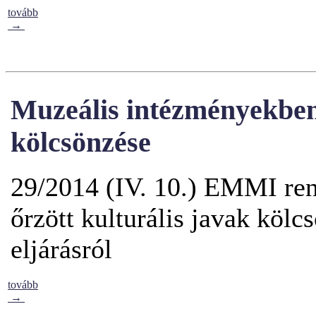
tovább
→
Muzeális intézményekben 
kölcsönzése
29/2014 (IV. 10.) EMMI ren
őrzött kulturális javak kölc
eljárásról
tovább
→