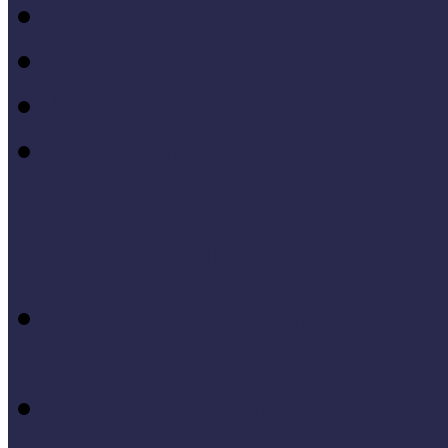
MÖF 2015 tanulságai
MÖF 2014 tanulságai
MÖF 2013 tanulságai
Tagállami tapasztalatok, 
Videók, kisfilmek
Múzeumi és könyvtári fej
keretében készült videók,
Élő történelem videók