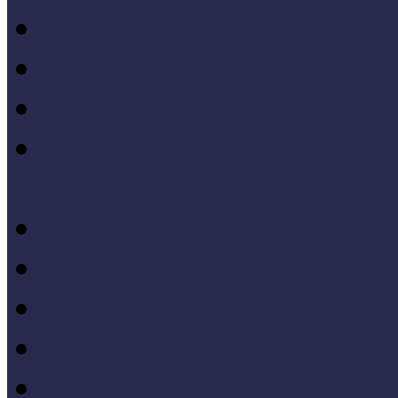
Múzeumi statisztika
Múzeumi stratégia
Múzeumi tanulás, tudo
Múzeumokra vonatkozó jo
állásfoglalások
Múzeumpedagógiai móds
Művelődéstörténet
Pedagógia
PR, kommunikáció
Projektmódszer