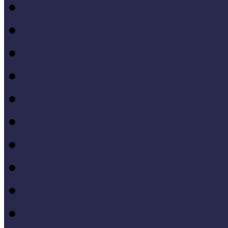
Nívódíj nyertesek
Hazai jó gyakorlatok
Külföldi múzeumok péld
MŐF2021 tanulságai
MÖF 2020 tanulságai
II. Országos Múzeumand
MÖF 2019 tanulságai
MŐF 2018 tanulságai
MÖF 2017 tanulságai
MÖF 2016 tanulságai