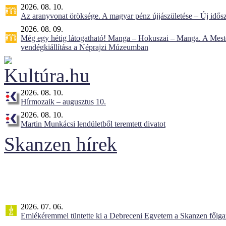
2026. 08. 10.
Az aranyvonat öröksége. A magyar pénz újjászületése – Új idős
2026. 08. 09.
Még egy hétig látogatható! Manga – Hokuszai – Manga. A Meste
vendégkiállítása a Néprajzi Múzeumban
2026. 08. 10.
Hírmozaik – augusztus 10.
2026. 08. 10.
Martin Munkácsi lendületből teremtett divatot
Skanzen hírek
2026. 07. 06.
Emlékéremmel tüntette ki a Debreceni Egyetem a Skanzen főiga