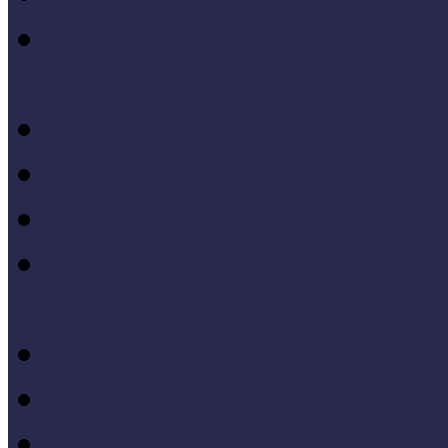
IV. Országos Múzeumand
konferenciakötete
X. Országos Múzeumpeda
VII. Országos Múzeumpe
VI. Országos Múzeumped
Felsőbb osztályba léph
Program zárókonferencia
V. Országos Múzeumpeda
IV. Országos Múzeumped
III. Országos Múzeumped