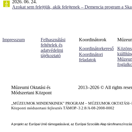
2026. 06. 24.
Azokat sem felejtjük, akik felejtenek – Demencia program a Sk
Impresszum
Felhasználási
Koordinátorok
Múzeumi
feltételek és
Koordinátorkereső
Közöns
adatvédelmi
kiállítá
Koordinátori
tájékoztató
Múzeum
feladatok
foglalk
Múzeumi Oktatási és
2013–2026 © All rights rese
Módszertani Központ
„MÚZEUMOK MINDENKINEK” PROGRAM – MÚZEUMOK OKTATÁSI–KÉ
Központi módszertani fejlesztés TÁMOP–3.2.8/A-08-2008-0002
A projekt az Európai Unió támogatásával, az Európai Szociális Alap társfinanszírozá