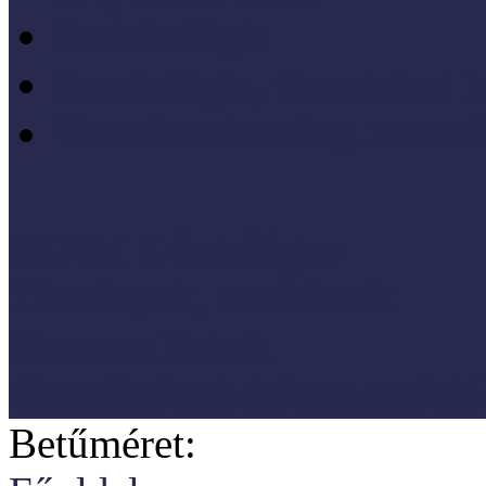
Pszichológia
Szociológia, társadalmi 
Vezetéstudomány, mened
SZNM E-katalógus
Törvények, rendeletek
Hasznos linkek
Koordinátori dokumentáció
Betűméret: