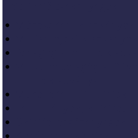
Letölthető szakanyagok
Módszertani kiadványok
Mintaprojekt kiadványo
Pedagógiai online kiadv
Múzeumpedagógiai Nívód
online kiadványai
Módszertani útmutatók
Tanulmányok, kutatások
Oktatási segédanyagok 
Konferenciakötetek