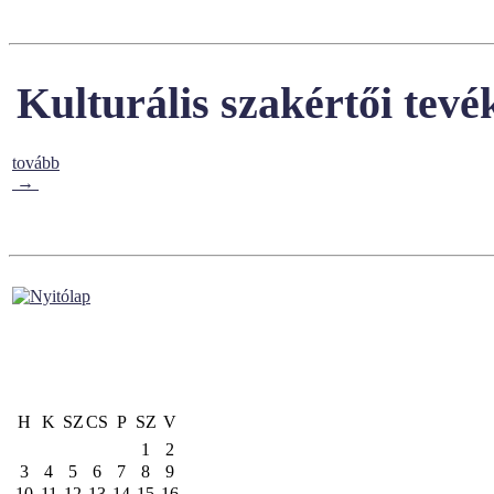
Kulturális szakértői tev
tovább
→
H
K
SZ
CS
P
SZ
V
1
2
3
4
5
6
7
8
9
10
11
12
13
14
15
16