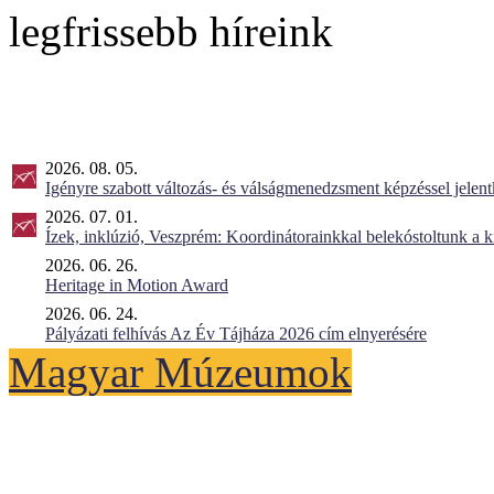
legfrissebb híreink
2026. 08. 05.
Igényre szabott változás- és válságmenedzsment képzéssel jel
2026. 07. 01.
Ízek, inklúzió, Veszprém: Koordinátorainkkal belekóstoltunk a 
2026. 06. 26.
Heritage in Motion Award
2026. 06. 24.
Pályázati felhívás Az Év Tájháza 2026 cím elnyerésére
Magyar Múzeumok