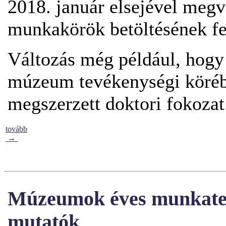
2018. január elsejével meg
munkakörök betöltésének felt
Változás még például, hog
múzeum tevékenységi körébe
megszerzett doktori fokozat
tovább
→
Múzeumok éves munkater
mutatók