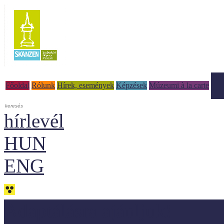
Tud
Főoldal
Rólunk
Hírek, események
Képzések
Múzeumi à la carte
hírlevél
HUN
ENG
Adaptálásra ajánljuk!