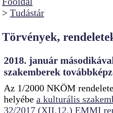
Főoldal
>
Tudástár
Törvények, rendelete
2018. január másodikával
szakemberek továbbképz
Az 1/2000 NKÖM rendeletet 
helyébe
a kulturális szakem
32/2017 (XII.12.) EMMI re