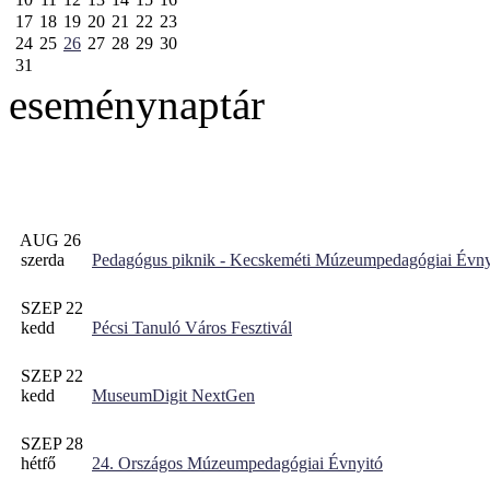
17
18
19
20
21
22
23
24
25
26
27
28
29
30
31
eseménynaptár
AUG 26
szerda
Pedagógus piknik - Kecskeméti Múzeumpedagógiai Évny
SZEP 22
kedd
Pécsi Tanuló Város Fesztivál
SZEP 22
kedd
MuseumDigit NextGen
SZEP 28
hétfő
24. Országos Múzeumpedagógiai Évnyitó