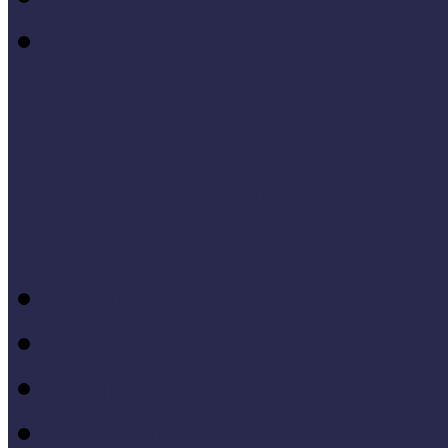
I. Országos Múzeumpeda
Cselekvő közösségek
Múzeumi és könyvtári fejl
Bibliográfia
Andragógia
Elméleti muzeológia
Felnőttképzés
Fogyatékkal élők múzeu