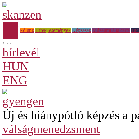
Főoldal
Rólunk
Hírek, események
Képzések
Múzeumi à la carte
Tud
hírlevél
HUN
ENG
Új és hiánypótló képzés a p
válságmenedzsment