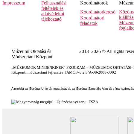
Impresszum
Felhasználási
Koordinátorok
Múzeumi
feltételek és
Koordinátorkereső
Közöns
adatvédelmi
kiállítá
Koordinátori
tájékoztató
Múzeum
feladatok
foglalk
Múzeumi Oktatási és
2013–2026 © All rights rese
Módszertani Központ
„MÚZEUMOK MINDENKINEK” PROGRAM – MÚZEUMOK OKTATÁSI–KÉ
Központi módszertani fejlesztés TÁMOP–3.2.8/A-08-2008-0002
A projekt az Európai Unió támogatásával, az Európai Szociális Alap társfinanszírozá