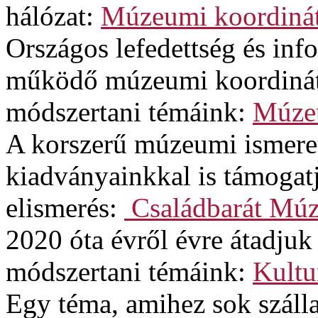
hálózat:
Múzeumi koordinát
Országos lefedettség és in
működő múzeumi koordinát
módszertani témáink:
Múzeu
A korszerű múzeumi ismere
kiadványainkkal is támogat
elismerés:
Családbarát Mú
2020 óta évről évre átadjuk
módszertani témáink:
Kultu
Egy téma, amihez sok szálla