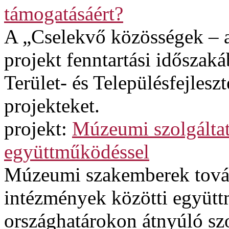
támogatásáért?
A „Cselekvő közösségek – a
projekt fenntartási időszak
Terület- és Településfejles
projekteket.
projekt:
Múzeumi szolgáltatá
együttműködéssel
Múzeumi szakemberek továb
intézmények közötti együtt
országhatárokon átnyúló szol