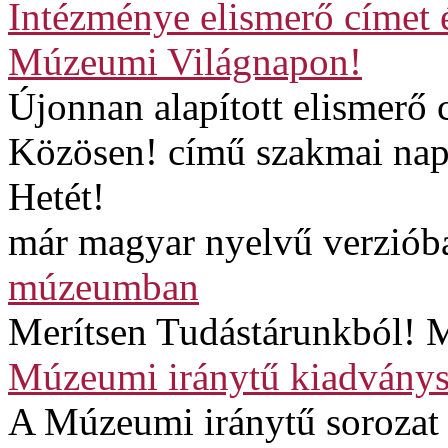
Intézménye elismerő címet 
Múzeumi Világnapon!
Újonnan alapított elismerő
Közösen! című szakmai napp
Hetét!
már magyar nyelvű verzióba
múzeumban
Merítsen Tudástárunkból! M
Múzeumi iránytű kiadványs
A Múzeumi iránytű sorozat 