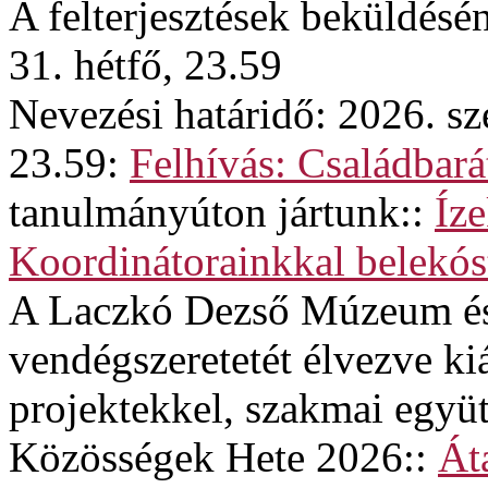
A felterjesztések beküldésé
31. hétfő, 23.59
Nevezési határidő: 2026. sz
23.59:
Felhívás: Családba
tanulmányúton jártunk::
Íze
Koordinátorainkkal belekós
A Laczkó Dezső Múzeum és
vendégszeretetét élvezve kiá
projektekkel, szakmai egy
Közösségek Hete 2026::
Át