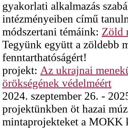
gyakorlati alkalmazás szabá
intézményeiben című tanul
módszertani témáink:
Zöld
Tegyünk együtt a zöldebb 
fenntarthatóságért!
projekt:
Az ukrajnai menekül
örökségének védelméért
2024. szeptember 26. - 202
projektünkben öt hazai mú
mintaprojekteket a MOKK ko