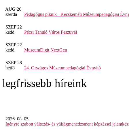
AUG 26
szerda
Pedagógus piknik - Kecskeméti Múzeumpedagógiai Évny
SZEP 22
kedd
Pécsi Tanuló Város Fesztivál
SZEP 22
kedd
MuseumDigit NextGen
SZEP 28
hétfő
24. Országos Múzeumpedagógiai Évnyitó
legfrissebb híreink
2026. 08. 05.
Igényre szabott változás- és válságmenedzsment képzéssel jelent