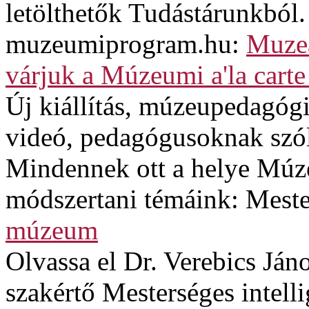
letölthetők Tudástárunkból.
muzeumiprogram.hu:
Muzeá
várjuk a Múzeumi a'la carte
Új kiállítás, múzeupedagógi
videó, pedagógusoknak szó
Mindennek ott a helye Múze
módszertani témáink: Mester
múzeum
Olvassa el Dr. Verebics Jáno
szakértő Mesterséges intel