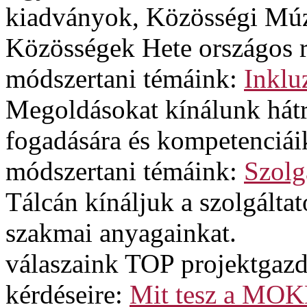
kiadványok, Közösségi Múz
Közösségek Hete országos 
módszertani témáink:
Inklu
Megoldásokat kínálunk hát
fogadására és kompetenciáik
módszertani témáink:
Szolg
Tálcán kínáljuk a szolgált
szakmai anyagainkat.
válaszaink TOP projektgazd
kérdéseire:
Mit tesz a MOK