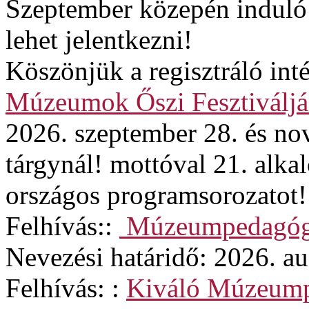
Szeptember közepén induló
lehet jelentkezni!
Köszönjük a regisztráló in
Múzeumok Őszi Fesztiváljá
2026. szeptember 28. és no
tárgynál! mottóval 21. alk
országos programsorozatot!
Felhívás::
Múzeumpedagógi
Nevezési határidő: 2026. au
Felhívás: :
Kiváló Múzeum