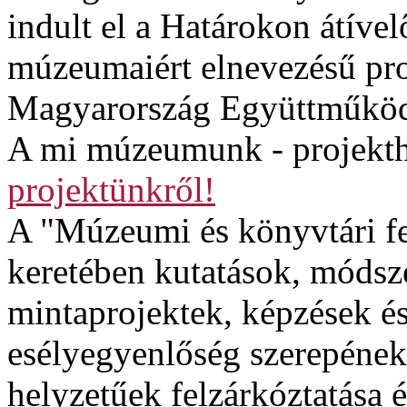
indult el a Határokon átível
múzeumaiért elnevezésű proj
Magyarország Együttműköd
A mi múzeumunk - projekth
projektünkről!
A "Múzeumi és könyvtári fe
keretében kutatások, módsze
mintaprojektek, képzések é
esélyegyenlőség szerepének
helyzetűek felzárkóztatása é