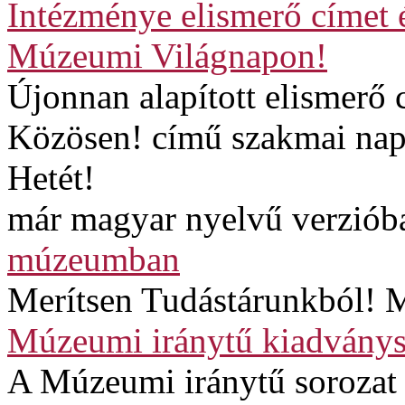
Intézménye elismerő címet 
Múzeumi Világnapon!
Újonnan alapított elismerő
Közösen! című szakmai napp
Hetét!
már magyar nyelvű verzióba
múzeumban
Merítsen Tudástárunkból! M
Múzeumi iránytű kiadványs
A Múzeumi iránytű sorozat 