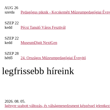
AUG 26
szerda
Pedagógus piknik - Kecskeméti Múzeumpedagógiai Évny
SZEP 22
kedd
Pécsi Tanuló Város Fesztivál
SZEP 22
kedd
MuseumDigit NextGen
SZEP 28
hétfő
24. Országos Múzeumpedagógiai Évnyitó
legfrissebb híreink
2026. 08. 05.
Igényre szabott változás- és válságmenedzsment képzéssel jelent