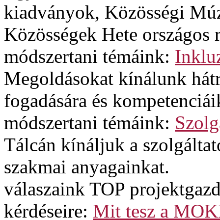
kiadványok, Közösségi Múz
Közösségek Hete országos 
módszertani témáink:
Inklu
Megoldásokat kínálunk hát
fogadására és kompetenciáik
módszertani témáink:
Szolg
Tálcán kínáljuk a szolgált
szakmai anyagainkat.
válaszaink TOP projektgazd
kérdéseire:
Mit tesz a MOK