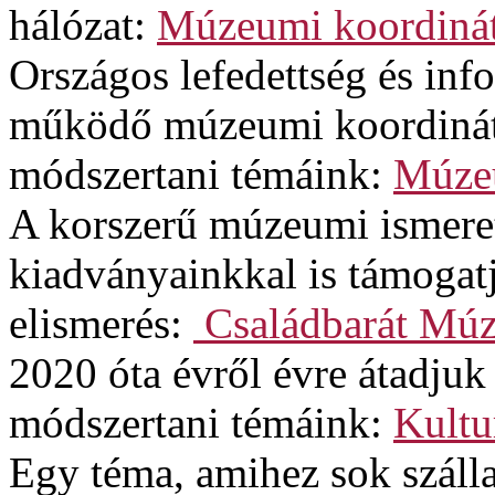
hálózat:
Múzeumi koordinát
Országos lefedettség és in
működő múzeumi koordinát
módszertani témáink:
Múzeu
A korszerű múzeumi ismere
kiadványainkkal is támogat
elismerés:
Családbarát Mú
2020 óta évről évre átadjuk
módszertani témáink:
Kultu
Egy téma, amihez sok szálla