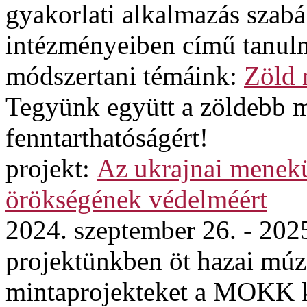
gyakorlati alkalmazás szabá
intézményeiben című tanul
módszertani témáink:
Zöld
Tegyünk együtt a zöldebb 
fenntarthatóságért!
projekt:
Az ukrajnai menekül
örökségének védelméért
2024. szeptember 26. - 202
projektünkben öt hazai mú
mintaprojekteket a MOKK ko