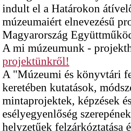
indult el a Határokon átível
múzeumaiért elnevezésű proj
Magyarország Együttműköd
A mi múzeumunk - projekth
projektünkről!
A "Múzeumi és könyvtári fe
keretében kutatások, módsze
mintaprojektek, képzések é
esélyegyenlőség szerepének
helyzetűek felzárkóztatása é