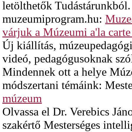
letölthetők Tudástárunkból.
muzeumiprogram.hu:
Muzeá
várjuk a Múzeumi a'la carte
Új kiállítás, múzeupedagógi
videó, pedagógusoknak szó
Mindennek ott a helye Múze
módszertani témáink: Mester
múzeum
Olvassa el Dr. Verebics Jáno
szakértő Mesterséges intel