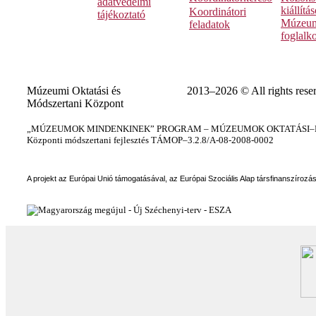
adatvédelmi
kiállítá
Koordinátori
tájékoztató
Múzeum
feladatok
foglalk
Múzeumi Oktatási és
2013–2026 © All rights rese
Módszertani Központ
„MÚZEUMOK MINDENKINEK” PROGRAM – MÚZEUMOK OKTATÁSI–KÉ
Központi módszertani fejlesztés TÁMOP–3.2.8/A-08-2008-0002
A projekt az Európai Unió támogatásával, az Európai Szociális Alap társfinanszírozá