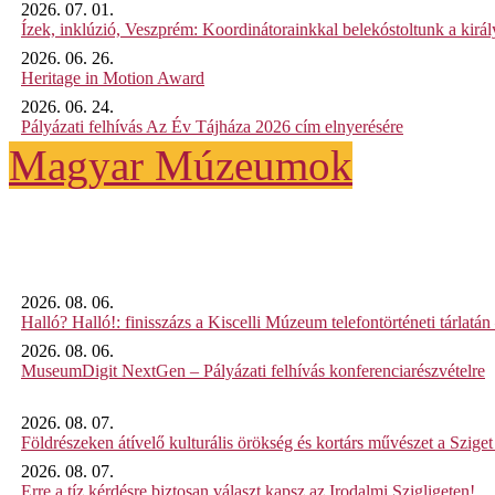
2026. 07. 01.
Ízek, inklúzió, Veszprém: Koordinátorainkkal belekóstoltunk a kirá
2026. 06. 26.
Heritage in Motion Award
2026. 06. 24.
Pályázati felhívás Az Év Tájháza 2026 cím elnyerésére
Magyar Múzeumok
2026. 08. 06.
Halló? Halló!: finisszázs a Kiscelli Múzeum telefontörténeti tárlatán
2026. 08. 06.
MuseumDigit NextGen – Pályázati felhívás konferenciarészvételre
2026. 08. 07.
Földrészeken átívelő kulturális örökség és kortárs művészet a Szig
2026. 08. 07.
Erre a tíz kérdésre biztosan választ kapsz az Irodalmi Szigligeten!