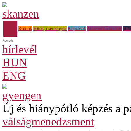
Főoldal
Rólunk
Hírek, események
Képzések
Múzeumi à la carte
Tud
hírlevél
HUN
ENG
Új és hiánypótló képzés a p
válságmenedzsment