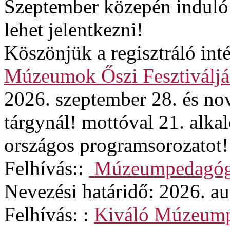
Szeptember közepén induló
lehet jelentkezni!
Köszönjük a regisztráló in
Múzeumok Őszi Fesztiváljá
2026. szeptember 28. és no
tárgynál! mottóval 21. alk
országos programsorozatot!
Felhívás::
Múzeumpedagógi
Nevezési határidő: 2026. au
Felhívás: :
Kiváló Múzeum