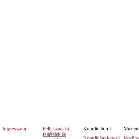
Impresszum
Felhasználási
Koordinátorok
Múzeumi
feltételek és
Koordinátorkereső
Közöns