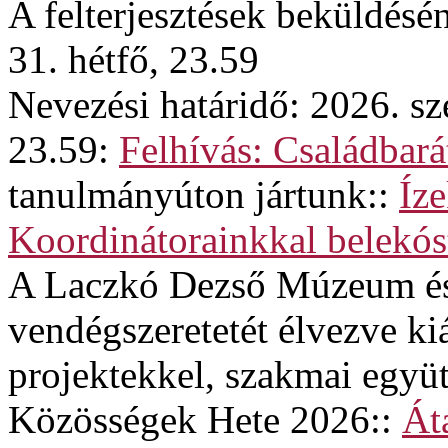
A felterjesztések beküldésé
31. hétfő, 23.59
Nevezési határidő: 2026. sz
23.59:
Felhívás: Családba
tanulmányúton jártunk::
Íze
Koordinátorainkkal belekós
A Laczkó Dezső Múzeum és
vendégszeretetét élvezve kiá
projektekkel, szakmai egy
Közösségek Hete 2026::
Át