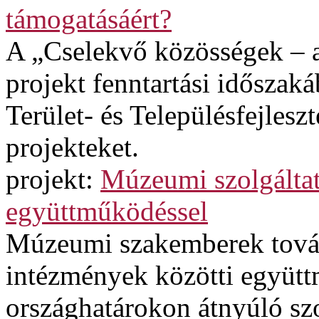
támogatásáért?
A „Cselekvő közösségek – a
projekt fenntartási időszak
Terület- és Településfejles
projekteket.
projekt:
Múzeumi szolgáltatá
együttműködéssel
Múzeumi szakemberek továb
intézmények közötti együtt
országhatárokon átnyúló szol