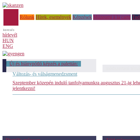
Főoldal
Rólunk
Hírek, események
Képzések
Múzeumi à la carte
Tud
hírlevél
HUN
ENG
módszertani témáink: Mesterséges
Új és hiánypótló képzés a palettán:
intelligencia
módszertani témá
Változás- és válságmenedzsment
Szeptember közepén induló tanfolyamunkra augusztus 21-ig leh
jelentkezni!