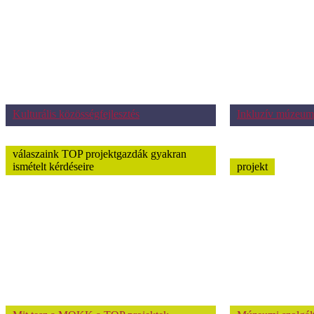
Kulturális közösségfejlesztés
Inkluzív múzeum
válaszaink TOP projektgazdák gyakran
ismételt kérdéseire
projekt