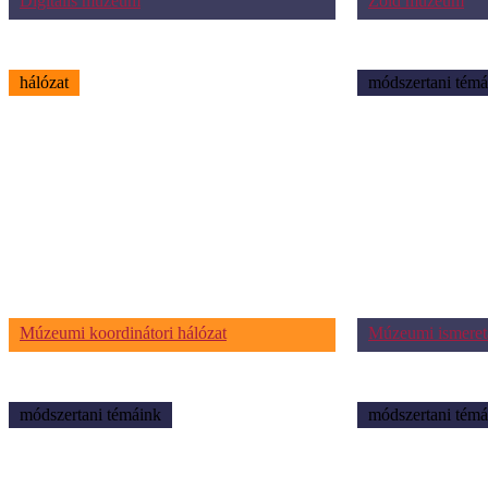
Digitális múzeum
Zöld múzeum
hálózat
módszertani témá
Múzeumi koordinátori hálózat
Múzeumi ismeret
módszertani témáink
módszertani témá