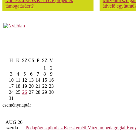
Mit tesz a MOKK a TOP projektek
Múzeumi szolgálta
támogatásáért?
átívelő együttmű
H
K
SZ
CS
P
SZ
V
1
2
3
4
5
6
7
8
9
10
11
12
13
14
15
16
17
18
19
20
21
22
23
24
25
26
27
28
29
30
31
eseménynaptár
AUG 26
szerda
Pedagógus piknik - Kecskeméti Múzeumpedagógiai Évny