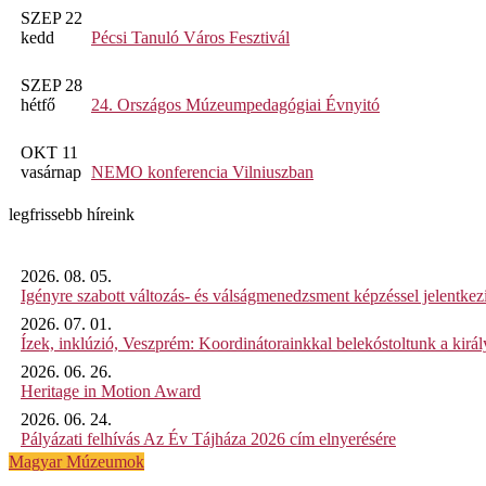
SZEP 22
kedd
Pécsi Tanuló Város Fesztivál
SZEP 28
hétfő
24. Országos Múzeumpedagógiai Évnyitó
OKT 11
vasárnap
NEMO konferencia Vilniuszban
legfrissebb híreink
2026. 08. 05.
Igényre szabott változás- és válságmenedzsment képzéssel jelent
2026. 07. 01.
Ízek, inklúzió, Veszprém: Koordinátorainkkal belekóstoltunk a kirá
2026. 06. 26.
Heritage in Motion Award
2026. 06. 24.
Pályázati felhívás Az Év Tájháza 2026 cím elnyerésére
Magyar Múzeumok