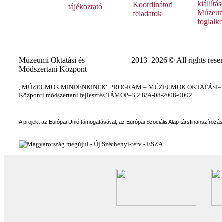
kiállítá
Koordinátori
tájékoztató
Múzeum
feladatok
foglalk
Múzeumi Oktatási és
2013–2026 © All rights rese
Módszertani Központ
„MÚZEUMOK MINDENKINEK” PROGRAM – MÚZEUMOK OKTATÁSI–KÉ
Központi módszertani fejlesztés TÁMOP–3.2.8/A-08-2008-0002
A projekt az Európai Unió támogatásával, az Európai Szociális Alap társfinanszírozá