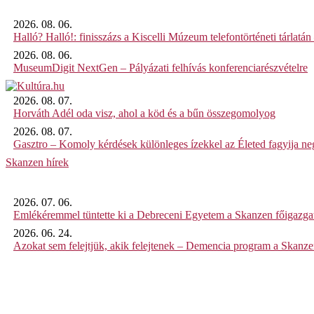
2026. 08. 06.
Halló? Halló!: finisszázs a Kiscelli Múzeum telefontörténeti tárlatán
2026. 08. 06.
MuseumDigit NextGen – Pályázati felhívás konferenciarészvételre
2026. 08. 07.
Horváth Adél oda visz, ahol a köd és a bűn összegomolyog
2026. 08. 07.
Gasztro – Komoly kérdések különleges ízekkel az Életed fagyija n
Skanzen hírek
2026. 07. 06.
Emlékéremmel tüntette ki a Debreceni Egyetem a Skanzen főigazgat
2026. 06. 24.
Azokat sem felejtjük, akik felejtenek – Demencia program a Skanz