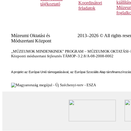
kiállítá
Koordinátori
tájékoztató
Múzeum
feladatok
foglalk
Múzeumi Oktatási és
2013–2026 © All rights rese
Módszertani Központ
„MÚZEUMOK MINDENKINEK” PROGRAM – MÚZEUMOK OKTATÁSI–KÉ
Központi módszertani fejlesztés TÁMOP–3.2.8/A-08-2008-0002
A projekt az Európai Unió támogatásával, az Európai Szociális Alap társfinanszírozá