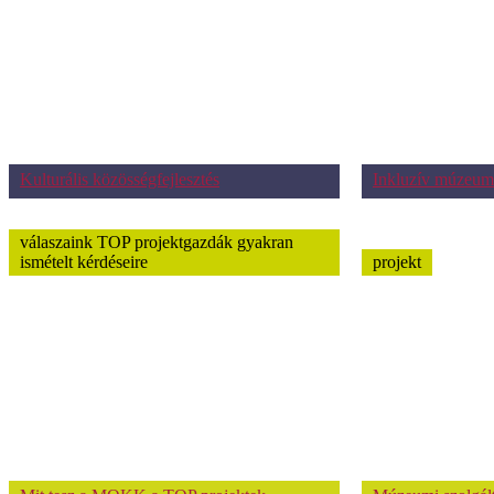
Kulturális közösségfejlesztés
Inkluzív múzeum
válaszaink TOP projektgazdák gyakran
ismételt kérdéseire
projekt