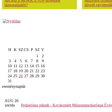
Mit tesz a MOKK a TOP projektek
Múzeumi szolgálta
támogatásáért?
átívelő együttmű
H
K
SZ
CS
P
SZ
V
1
2
3
4
5
6
7
8
9
10
11
12
13
14
15
16
17
18
19
20
21
22
23
24
25
26
27
28
29
30
31
eseménynaptár
AUG 26
szerda
Pedagógus piknik - Kecskeméti Múzeumpedagógiai Évny