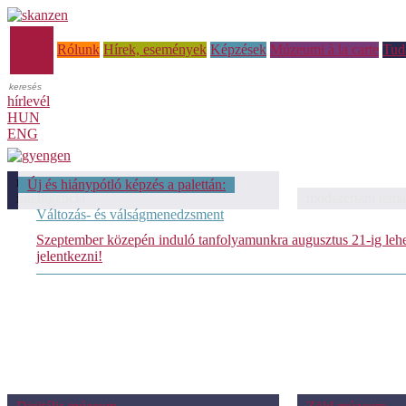
Főoldal
Rólunk
Hírek, események
Képzések
Múzeumi à la carte
Tud
hírlevél
HUN
ENG
módszertani témáink: Mesterséges
Új és hiánypótló képzés a palettán:
intelligencia
módszertani témá
Változás- és válságmenedzsment
Szeptember közepén induló tanfolyamunkra augusztus 21-ig leh
jelentkezni!