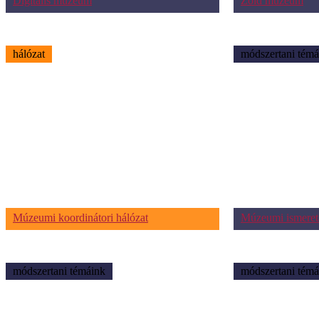
Digitális múzeum
Zöld múzeum
hálózat
módszertani témá
Múzeumi koordinátori hálózat
Múzeumi ismeret
módszertani témáink
módszertani témá