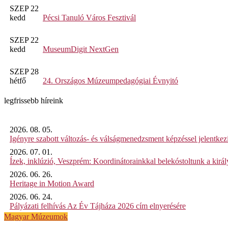
SZEP 22
kedd
Pécsi Tanuló Város Fesztivál
SZEP 22
kedd
MuseumDigit NextGen
SZEP 28
hétfő
24. Országos Múzeumpedagógiai Évnyitó
legfrissebb híreink
2026. 08. 05.
Igényre szabott változás- és válságmenedzsment képzéssel jelent
2026. 07. 01.
Ízek, inklúzió, Veszprém: Koordinátorainkkal belekóstoltunk a kirá
2026. 06. 26.
Heritage in Motion Award
2026. 06. 24.
Pályázati felhívás Az Év Tájháza 2026 cím elnyerésére
Magyar Múzeumok