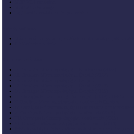
MÖF 2014 tanulságai
MÖF 2013 tanulságai
Tagállami tapasztalatok, jó gyakorlatok
Videók, kisfilmek
Múzeumi és könyvtári fejlesztések mindenkinek projekt keretéb
Élő történelem videók
Konferenciaelőadások
14. Országos Múzeumpedagógiai Konferencia (2022)
20. Országos Múzeumpedagógiai Évnyitó (2022)
19. Országos Múzeumpedagógiai Évnyitó
17. Országos Múzeumpedagógiai Évnyitó (2019)
14. Országos Múzeumpedagógiai Évnyitó (2016)
11. Országos Múzeumpedagógiai Évnyitó (2013) - 16+ Célke
V. Országos Múzeumandragógiai Konferencia Egerben
IV. Országos Múzeumandragógiai Konferencia konferenciaköt
X. Országos Múzeumpedagógiai Konferencia (2018)
VII. Országos Múzeumpedagógiai Konferencia (2015)
VI. Országos Múzeumpedagógiai Konferencia (2014)
Felsőbb osztályba léphet - Múzeumok Mindenkinek Program zá