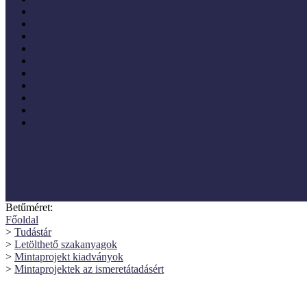
Múzeumi tanulás, tudománykommunikáció
Múzeumokra vonatkozó jogszabályok, irányelvek, állásfoglalá
Múzeumpedagógiai módszerek
Művelődéstörténet
Pedagógia
PR, kommunikáció
Projektmódszer
Pszichológia
Szociológia, társadalmi kapcsolatok és folyamatok
Vezetéstudomány, menedzsment, gazdálkodás
SZNM E-katalógus
Törvények, rendeletek
Hasznos linkek
Koordinátori dokumentáció
Betűméret:
Főoldal
>
Tudástár
>
Letölthető szakanyagok
>
Mintaprojekt kiadványok
>
Mintaprojektek az ismeretátadásért