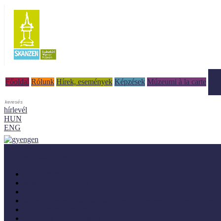
Tud
Főoldal
Rólunk
Hírek, események
Képzések
Múzeumi à la carte
hírlevél
HUN
ENG
Adaptálásra ajánljuk!
Letölthető szakanyagok
Módszertani kiadványok
Mintaprojekt kiadványok
Pedagógiai online kiadványok
Múzeumpedagógiai Nívódíj nyertes kezdeményezések online k
Módszertani útmutatók
Tanulmányok, kutatások