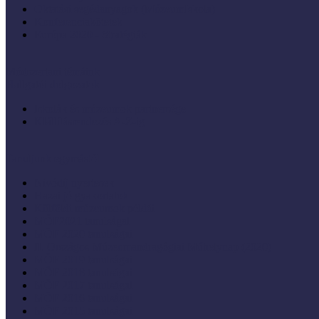
Oktatási segédanyagok (MúzeumIskola)
Konferenciakötetek
Európa 2020 - Stratégiák
Módszertani témáink
Hallgatói dolgozatok
Iskolák és múzeumok partnersége
KIállításrendezés A-Z-ig
Tanuljunk egymástól
Nívódíj nyertesek
Hazai jó gyakorlatok
Külföldi múzeumok példái
MŐF2021 tanulságai
MÖF 2020 tanulságai
II. Országos Múzeumandragógiai Műhelynap (2020)
MÖF 2019 tanulságai
MŐF 2018 tanulságai
MÖF 2017 tanulságai
MÖF 2016 tanulságai
MÖF 2015 tanulságai