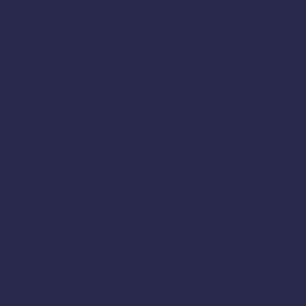
en készült videók, kisfilmek
resztben a múzeumok
ete
rókonferencia (2014)