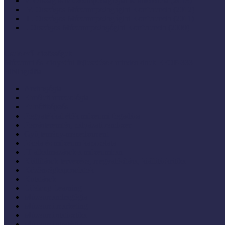
V. Országos Múzeumpedagógiai Konferencia (2013)
IV. Országos Múzeumpedagógiai Konferencia (2012)
III. Országos Múzeumpedagógiai Konferencia (2011)
I. Országos Múzeumpedagógiai Konferencia (2009)
Cselekvő közösségek
Múzeumi és könyvtári fejlesztések mindenkinek EFOP-333
Bibliográfia
Andragógia
Elméleti muzeológia
Felnőttképzés
Fogyatékkal élők múzeumi fogadása
Forrásteremtés, pályázati rendszer
Gyűjtemény-menedzsment
Iskola és múzeum kapcsolata
IT alkalmazások a múzeumban
Kiállítások tervezése, megvalósítása, kiállításkritika
Közönségkapcsolatok
Kutatások
Lifelong Learning
Múzeumandragógia
Múzeumi marketing
Múzeumi statisztika
Múzeumi stratégia