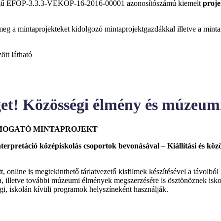
ű EFOP-3.3.3-VEKOP-16-2016-00001 azonosítószámú kiemelt
proje
eg a mintaprojekteket kidolgozó mintaprojektgazdákkal illetve a mint
ött látható
éget! Közösségi élmény és múzeumi
MOGATÓ MINTAPROJEKT
pretáció középiskolás csoportok bevonásával – Kiállítási és köz
t, online is megtekinthető tárlatvezető kisfilmek készítésével a távolból
a, illetve további múzeumi élmények megszerzésére is ösztönöznek isko
égi, iskolán kívüli programok helyszíneként használják.