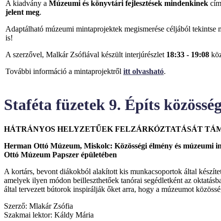
A kiadvány a
Múzeumi és könyvtári fejlesztések mindenkinek
cím
jelent meg
.
Adaptálható múzeumi mintaprojektek megismerése céljából tekintse m
is!
A szerzővel, Malkár Zsófiával készült interjúrészlet
18:33 - 19:08
köz
További információ a mintaprojektről
itt olvasható
.
Staféta füzetek 9. Építs közöss
HÁTRÁNYOS HELYZETŰEK FELZÁRKÓZTATÁSÁT TÁ
Herman Ottó Múzeum, Miskolc: Közösségi élmény és múzeumi inter
Ottó Múzeum Papszer épületében
A kortárs, bevont diákokból alakított kis munkacsoportok által készítet
amelyek ilyen módon beilleszthetőek tanórai segédletként az oktatásb
által tervezett bútorok inspirálják őket arra, hogy a múzeumot közöss
Szerző: Mlakár Zsófia
Szakmai lektor: Káldy Mária