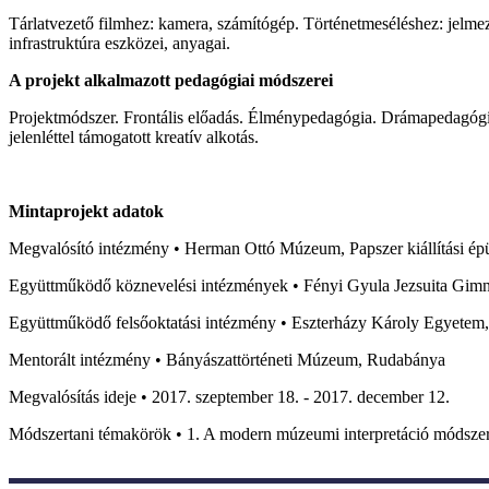
Tárlatvezető filmhez: kamera, számítógép. Történetmeséléshez: jelmeze
infrastruktúra eszközei, anyagai.
A projekt alkalmazott pedagógiai módszerei
Projektmódszer. Frontális előadás. Élménypedagógia. Drámapedagógia.
jelenléttel támogatott kreatív alkotás.
Mintaprojekt adatok
Megvalósító intézmény • Herman Ottó Múzeum, Papszer kiállítási épü
Együttműködő köznevelési intézmények • Fényi Gyula Jezsuita Gimn
Együttműködő felsőoktatási intézmény • Eszterházy Károly Egyetem,
Mentorált intézmény • Bányászattörténeti Múzeum, Rudabánya
Megvalósítás ideje • 2017. szeptember 18. - 2017. december 12.
Módszertani témakörök • 1. A modern múzeumi interpretáció módszert