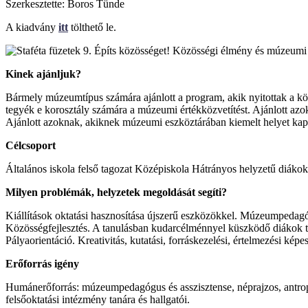
Szerkesztette: Boros Tünde
A kiadvány
itt
tölthető le.
Kinek ajánljuk?
Bármely múzeumtípus számára ajánlott a program, akik nyitottak a k
tegyék e korosztály számára a múzeumi értékközvetítést. Ajánlott azokn
Ajánlott azoknak, akiknek múzeumi eszköztárában kiemelt helyet kap a 
Célcsoport
Általános iskola felső tagozat Középiskola Hátrányos helyzetű diákok
Milyen problémák, helyzetek megoldását segíti?
Kiállítások oktatási hasznosítása újszerű eszközökkel. Múzeumpedagógi
Közösségfejlesztés. A tanulásban kudarcélménnyel küszködő diákok ta
Pályaorientáció. Kreativitás, kutatási, forráskezelési, értelmezési kép
Erőforrás igény
Humánerőforrás: múzeumpedagógus és asszisztense, néprajzos, antropol
felsőoktatási intézmény tanára és hallgatói.