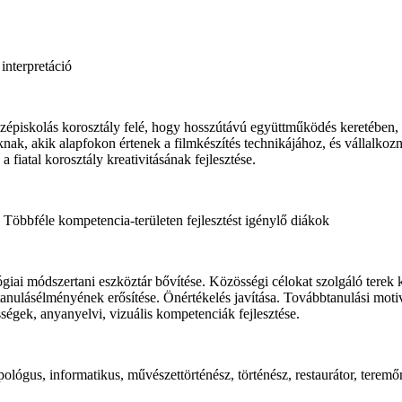
özépiskolás korosztály felé, hogy hosszútávú együttműködés keretében
ak, akik alapfokon értenek a filmkészítés technikájához, és vállalkoznak
fiatal korosztály kreativitásának fejlesztése.
 Többféle kompetencia-területen fejlesztést igénylő diákok
ai módszertani eszköztár bővítése. Közösségi célokat szolgáló terek kia
nulásélményének erősítése. Önértékelés javítása. Továbbtanulási motivá
ességek, anyanyelvi, vizuális kompetenciák fejlesztése.
ógus, informatikus, művészettörténész, történész, restaurátor, teremőr