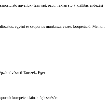
nosítható anyagok (faanyag, papír, raklap stb.), kiállításrendezési
áltozatos, egyéni és csoportos munkaszervezés, kooperáció. Mentori
Képzőművészeti Tanszék, Eger
oportok kompetenciáinak fejlesztésére