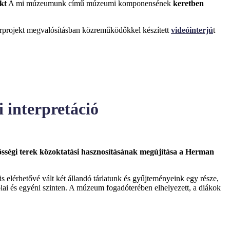
kt
A mi múzeumunk című múzeumi komponensének
keretben
arprojekt megvalósításban közreműködőkkel készített
videóinterjú
t
 interpretáció
össégi terek közoktatási hasznosításának megújítása a Herman
 is elérhetővé vált két állandó tárlatunk és gyűjteményeink egy része,
lai és egyéni szinten. A múzeum fogadóterében elhelyezett, a diákok