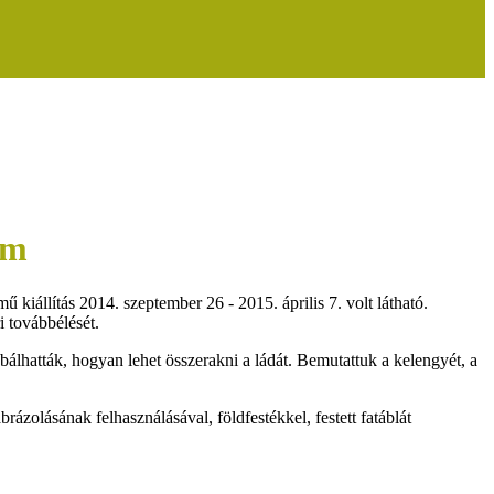
om
iállítás 2014. szeptember 26 - 2015. április 7. volt látható.
ri továbbélését.
álhatták, hogyan lehet összerakni a ládát. Bemutattuk a kelengyét, a
ázolásának felhasználásával, földfestékkel, festett fatáblát