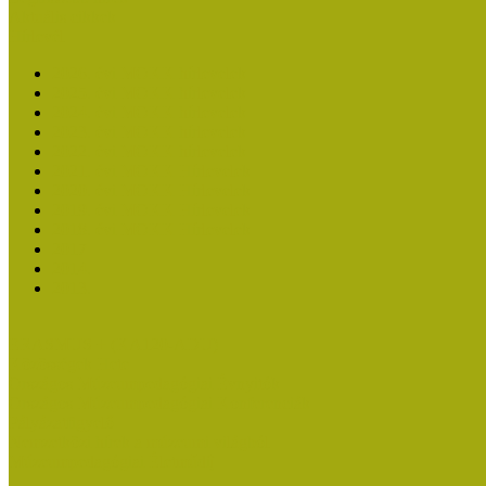
Aktuális cikkek
Hírlevél
2026. évi MOKK hírlevelek
2025. évi MOKK hírlevelek
2024. évi MOKK hírlevelek
2023. évi MOKK hírlevelek
2022. évi MOKK hírlevelek
2021. évi MOKK Hírlevelek
2020. évi MOKK Hírlevelek
2019. évi MOKK Hírlevelek
2018. évi MOKK Hírlevelek
2017
2014.
2013.
ERASMUS + (KA120-ADU)
Közösségek Hete
Országos Múzeumpedagógiai Évnyitók
Országos Múzeumpedagógiai Konferenciák
Pályázatfigyelő
Nemzetközi hírek a múzeumi világból
Múzeumpedagógiai Életműdíj