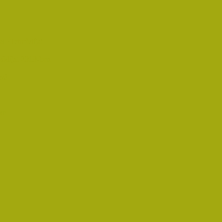
i Életműdíjat
űdíjat 2019-ben
oz!
an