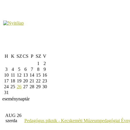
H
K
SZ
CS
P
SZ
V
1
2
3
4
5
6
7
8
9
10
11
12
13
14
15
16
17
18
19
20
21
22
23
24
25
26
27
28
29
30
31
eseménynaptár
AUG 26
szerda
Pedagógus piknik - Kecskeméti Múzeumpedagógiai Évny