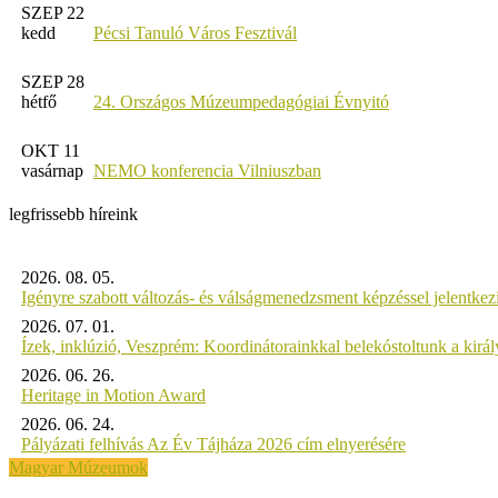
SZEP 22
kedd
Pécsi Tanuló Város Fesztivál
SZEP 28
hétfő
24. Országos Múzeumpedagógiai Évnyitó
OKT 11
vasárnap
NEMO konferencia Vilniuszban
legfrissebb híreink
2026. 08. 05.
Igényre szabott változás- és válságmenedzsment képzéssel jelent
2026. 07. 01.
Ízek, inklúzió, Veszprém: Koordinátorainkkal belekóstoltunk a kirá
2026. 06. 26.
Heritage in Motion Award
2026. 06. 24.
Pályázati felhívás Az Év Tájháza 2026 cím elnyerésére
Magyar Múzeumok