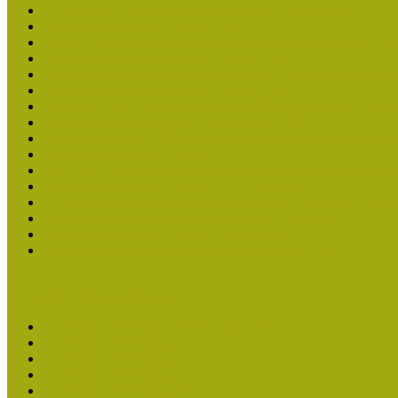
Molnár József kapta a Múzeumpedagógiai Életműdíjat
Múzeumpedagógiai Életműdíj 2025
Koltay Erika kapta a Múzeumpedagógiai Életműdíjat 2023-ban
Felhívás: Múzeumpedagógiai Életműdíj 2023
Lengyelné Kurucz Katalin kapta 2021-ben a Múzeumpedagógia
Felhívás: Múzeumpedagógiai Életműdíj 2021
Kustánné Hegyi Füstös Ilona kapta a Múzeumpedagógiai Életm
Felhívás Múzeumpedagógiai Életműdíjra 2019
Gratulálunk Káldy Máriának a Múzeumpedagógiai Életműdíjh
Múzeumpedagógiai Életműdíj 2017
2015-ben Lovas Márta kapta a Múzeumpedagógiai Életműdíjat
Múzeumpedagógiai Életműdíj 2015 - Felhívás
Dr. Vásárhelyi Tamásé a Múzeumpedagógiai Életműdíj 2013-b
Ki kapja 2013-ban a Múzeumpedagógiai Életműdíjat?
Múzeumpedagógiai Életműdíj 2013 adatlap
Felhívás múzeumpedagógiai életmű elismerésére 2013
Közösségi Múzeum elismerés
Közösségi Múzeum elismerő címben részesültek
Közösségi Múzeum 2024
Közösségi Múzeum 2023
Közösségi Múzeum 2021
Közösségi Múzeum 2020