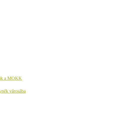
kezik a MOKK
lynék városába