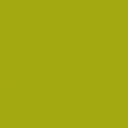
rést
pedagógus Díjat
 Díjat 2014-ben