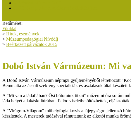
Közösségi Múzeum 2019
A Közösségi Múzeum elismerésről dióhéjban
Betűméret:
Főoldal
>
Hírek, események
>
Múzeumpedagógiai Nívódíj
>
Beérkezett pályázatok 2015
Dobó István Vármúzeum: Mi va
A Dobó István Vármúzeum néprajzi gyűjteményéből létrehozott "Kocsira
Bemutatta az ácsolt szekrény specialisták és asztalasok által készített ké
A "Mi van a ládafiában? Ősi bútoraink titkai" múzeumi óra sorám műtá
láda helyét a lakáskultúrában. Palóc viseletbe öltözhettek, eljátszották
A "Virágom-Világom" műhelyfoglalkozás a tájegységre jellemző bútorfes
készítettek. A mesterek tudásával rámutattunk az alkotói munka öröm