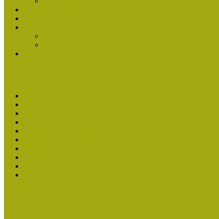
Nívódíj Felhívás 2013
Múzeumpedagógiai Nívódíj Felhívás 2013
Nívódíj Adatlap 2013
Nívódíjat nyert pályázatok 2011-2012
2012-ben Múzeumpedagógiai Nívódíjat nyertek
2011-ben Múzeumpedagógiai Nívódíjat nyertek
Története
Kiváló Múzeumpedagógus Díj
Kiváló Múzeumpedagógus 2026
Kiváló Múzeumpedagógus 2024
Kiváló Múzeumpedagógus Díj 2022
Kiváló Múzeumpedagógus Díj 2020
2018-ban Joó Emese kapta a Kiváló Múzeumpedagógus elisme
Felhívás Kiváló Múzeumpedagógus Díjra 2018
2016-ban Pató Mária és Szabics Ágnes kaptak Kiváló Múzeum
Felhívás Kiváló Múzeumpedagógus Díjra (2016)
Kiváló Múzeumpedagógus Díj Adatlap 2016
Turcsányiné Kesik Gabriella kapta a Kiváló Múzeumpedagógus
Családbarát Múzeum elismerés
Események
Legfrissebb hírek