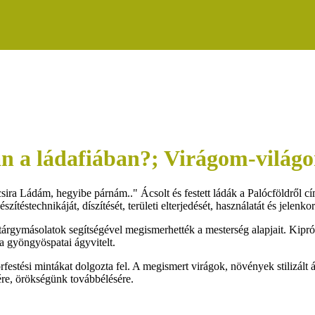
n a ládafiában?; Virágom-világ
 Ládám, hegyibe párnám.." Ácsolt és festett ládák a Palócföldről című k
szítéstechnikáját, díszítését, területi elterjedését, használatát és jelenko
rgymásolatok segítségével megismerhették a mesterség alapjait. Kiprób
 a gyöngyöspatai ágyvitelt.
tési mintákat dolgozta fel. A megismert virágok, növények stilizált ábr
ére, örökségünk továbbélésére.