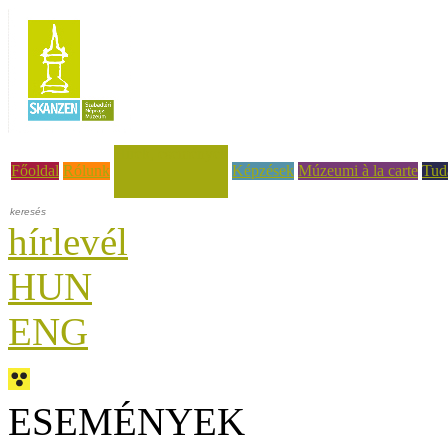
Hírek, események
Főoldal
Rólunk
Képzések
Múzeumi à la carte
Tud
hírlevél
HUN
ENG
ESEMÉNYEK