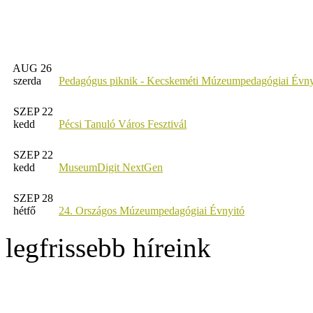
AUG 26
szerda
Pedagógus piknik - Kecskeméti Múzeumpedagógiai Évny
SZEP 22
kedd
Pécsi Tanuló Város Fesztivál
SZEP 22
kedd
MuseumDigit NextGen
SZEP 28
hétfő
24. Országos Múzeumpedagógiai Évnyitó
legfrissebb híreink