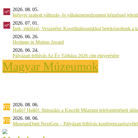
2026. 08. 05.
Igényre szabott változás- és válságmenedzsment képzéssel jel
2026. 07. 01.
Ízek, inklúzió, Veszprém: Koordinátorainkkal belekóstoltunk a 
2026. 06. 26.
Heritage in Motion Award
2026. 06. 24.
Pályázati felhívás Az Év Tájháza 2026 cím elnyerésére
Magyar Múzeumok
2026. 08. 06.
Halló? Halló!: finisszázs a Kiscelli Múzeum telefontörténeti tárl
2026. 08. 06.
MuseumDigit NextGen – Pályázati felhívás konferenciarészvétel