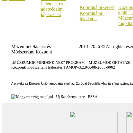
feltételek és
Koordinátorkereső
Közöns
adatvédelmi
kiállítá
Koordinátori
tájékoztató
Múzeum
feladatok
foglalk
Múzeumi Oktatási és
2013–2026 © All rights rese
Módszertani Központ
„MÚZEUMOK MINDENKINEK” PROGRAM – MÚZEUMOK OKTATÁSI–KÉ
Központi módszertani fejlesztés TÁMOP–3.2.8/A-08-2008-0002
A projekt az Európai Unió támogatásával, az Európai Szociális Alap társfinanszírozá