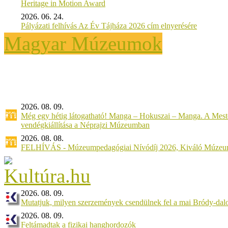
Heritage in Motion Award
2026. 06. 24.
Pályázati felhívás Az Év Tájháza 2026 cím elnyerésére
Magyar Múzeumok
2026. 08. 09.
Még egy hétig látogatható! Manga – Hokuszai – Manga. A Meste
vendégkiállítása a Néprajzi Múzeumban
2026. 08. 08.
FELHÍVÁS - Múzeumpedagógiai Nívódíj 2026, Kiváló Múzeu
2026. 08. 09.
Mutatjuk, milyen szerzemények csendülnek fel a mai Bródy-dal
2026. 08. 09.
Feltámadtak a fizikai hanghordozók