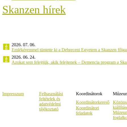
Skanzen hírek
2026. 07. 06.
Emlékéremmel tüntette ki a Debreceni Egyetem a Skanzen főiga
2026. 06. 24.
Azokat sem felejtjük, akik felejtenek – Demencia program a Sk
Impresszum
Felhasználási
Koordinátorok
Múzeumi
feltételek és
Koordinátorkereső
Közöns
adatvédelmi
kiállítá
Koordinátori
tájékoztató
Múzeum
feladatok
foglalk