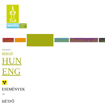
Hírek, események
Főoldal
Rólunk
Képzések
Múzeumi à la carte
Tud
hírlevél
HUN
ENG
ESEMÉNYEK
←
HÉTFŐ