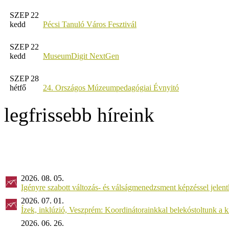
SZEP 22
kedd
Pécsi Tanuló Város Fesztivál
SZEP 22
kedd
MuseumDigit NextGen
SZEP 28
hétfő
24. Országos Múzeumpedagógiai Évnyitó
legfrissebb híreink
2026. 08. 05.
Igényre szabott változás- és válságmenedzsment képzéssel jel
2026. 07. 01.
Ízek, inklúzió, Veszprém: Koordinátorainkkal belekóstoltunk a 
2026. 06. 26.