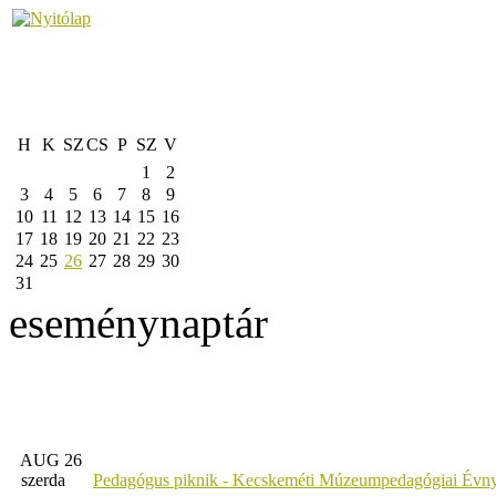
H
K
SZ
CS
P
SZ
V
1
2
3
4
5
6
7
8
9
10
11
12
13
14
15
16
17
18
19
20
21
22
23
24
25
26
27
28
29
30
31
eseménynaptár
AUG 26
szerda
Pedagógus piknik - Kecskeméti Múzeumpedagógiai Évny