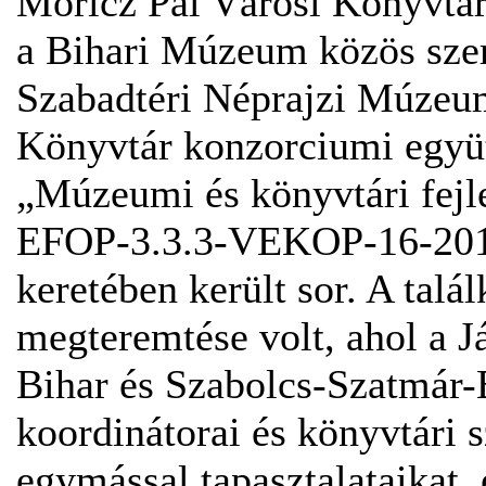
Móricz Pál Városi Könyvtár
a Bihari Múzeum közös sze
Szabadtéri Néprajzi Múzeum
Könyvtár konzorciumi egy
„Múzeumi és könyvtári fej
EFOP-3.3.3-VEKOP-16-2016
keretében került sor. A talá
megteremtése volt, ahol a 
Bihar és Szabolcs-Szatmá
koordinátorai és könyvtári 
egymással tapasztalataikat,