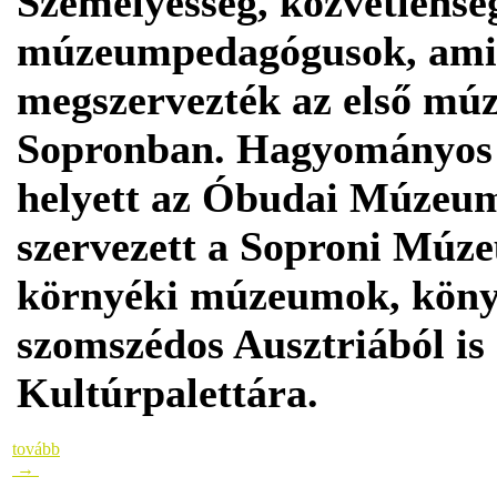
Személyesség, közvetlenség
múzeumpedagógusok, amik
megszervezték az első mú
Sopronban. Hagyományos 
helyett az Óbudai Múzeum 
szervezett a Soproni Múze
környéki múzeumok, könyvt
szomszédos Ausztriából is
Kultúrpalettára.
tovább
→