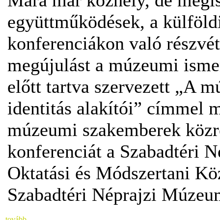
Mára már közhely, de mégis
együttműködések, a külföldi
konferenciákon való részvéte
megújulást a múzeumi ismer
előtt tartva szervezett „A 
identitás alakítói” címmel 
múzeumi szakemberek közr
konferenciát a Szabadtéri
Oktatási és Módszertani K
Szabadtéri Néprajzi Múzeu
tovább