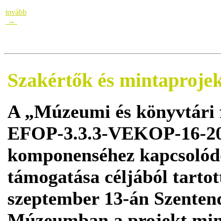
tovább
→
Szakértők és mintaproje
A „Múzeumi és könyvtári 
EFOP-3.3.3-VEKOP-16-20
komponenséhez kapcsolód
támogatása céljából tarto
szeptember 13-án Szentend
Múzeumban a projekt mint