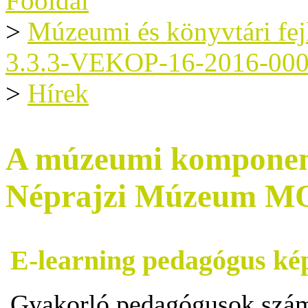
Főoldal
>
Múzeumi és könyvtári fe
3.3.3-VEKOP-16-2016-00
>
Hírek
A múzeumi komponens
Néprajzi Múzeum 
E-learning pedagógus kép
Gyakorló pedagógusok számá