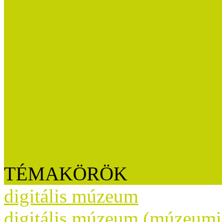
Munkatársak
Kiadványok
Sajtószoba
Sajtóvisszhang
Karrier (megpályázható áll
TÉMAKÖRÖK
digitális múzeum
digitális múzeum (múzeumi