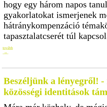
hogy egy három napos tanul
gyakorlatokat ismerjenek m
hátránykompenzáció témakö
tapasztalatcserét túl kapcso
tovább
→
Beszéljünk a lényegről! 
közösségi identitások tá