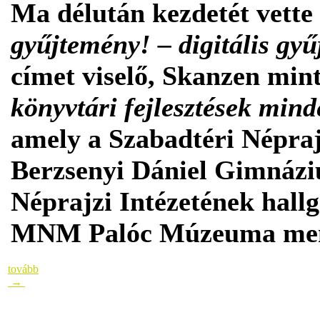
Ma délután kezdetét vette
gyűjtemény! – digitális gy
címet viselő, Skanzen min
könyvtári fejlesztések min
amely a Szabadtéri Népra
Berzsenyi Dániel Gimnáz
Néprajzi Intézetének hall
MNM Palóc Múzeuma mento
tovább
→