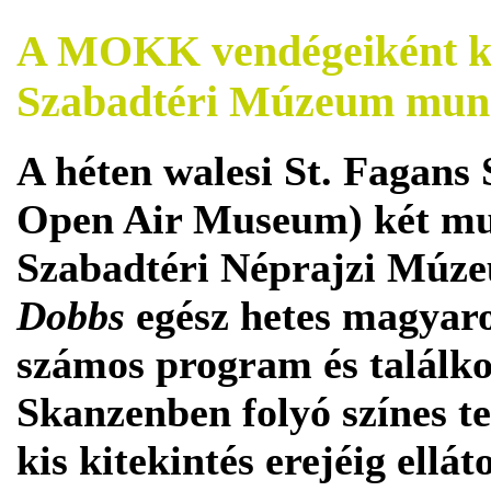
A MOKK vendégeiként kö
Szabadtéri Múzeum munk
A héten walesi St. Fagans
Open Air Museum) két mun
Szabadtéri Néprajzi Múz
Dobbs
egész hetes magyaro
számos program és találk
Skanzenben folyó színes t
kis kitekintés erejéig ell