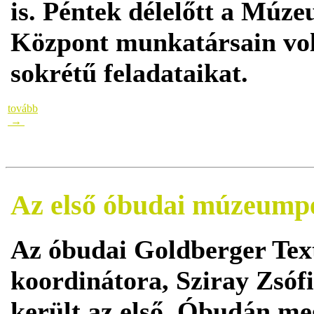
is. Péntek délelőtt a Múz
Központ munkatársain vol
sokrétű feladataikat.
tovább
→
Az első óbudai múzeumpe
Az óbudai Goldberger Tex
koordinátora, Sziray Zsóf
került az első, Óbudán m