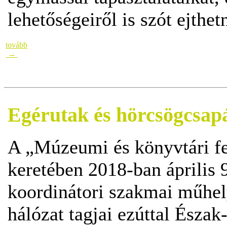
lehetőségeiről is szót ejthet
tovább
→
Egérutak és hörcsögcsap
A „Múzeumi és könyvtári fe
keretében 2018-ban április 9
koordinátori szakmai műhel
hálózat tagjai ezúttal Észak