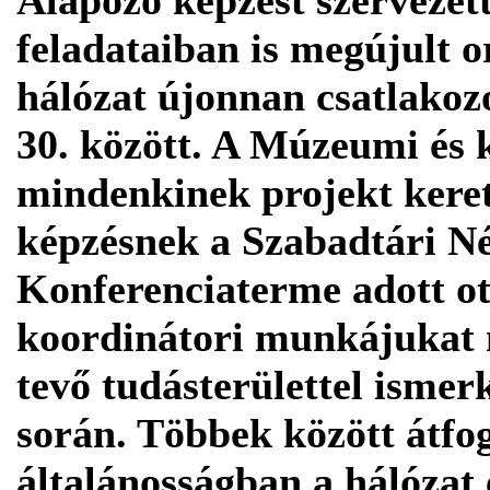
Alapozó képzést szerveze
feladataiban is megújult 
hálózat újonnan csatlakozo
30.
között. A Múzeumi és k
mindenkinek projekt keret
képzésnek a Szabadtári 
Konferenciaterme adott ot
koordinátori munkájukat
tevő tudásterülettel ismer
során. Többek között átfog
általánosságban a hálózat