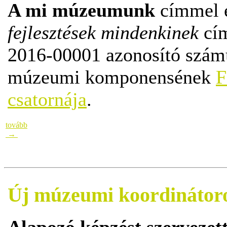
A mi múzeumunk
címmel e
fejlesztések mindenkinek
cí
2016-00001 azonosító számú
múzeumi komponensének
F
csatornája
.
tovább
→
Új múzeumi koordinátoro