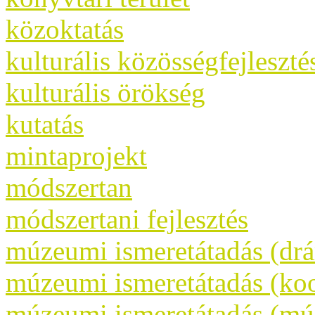
közoktatás
kulturális közösségfejleszté
kulturális örökség
kutatás
mintaprojekt
módszertan
módszertani fejlesztés
múzeumi ismeretátadás (dr
múzeumi ismeretátadás (koo
múzeumi ismeretátadás (m