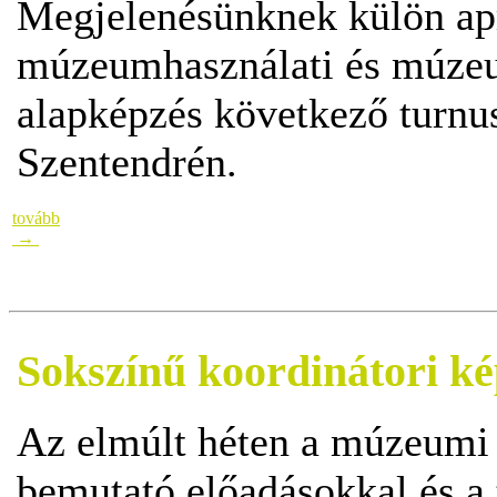
Megjelenésünknek külön ap
múzeumhasználati és múze
alapképzés következő turnus
Szentendrén.
tovább
→
Sokszínű koordinátori kép
Az elmúlt héten a múzeumi 
bemutató előadásokkal és a