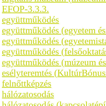
EFOP-3.3.3.
együttműködés
együttműködés (egyetem é
együttműködés (egyetemist
együttműködés (felsőoktatá
együttműködés (múzeum és 
esélyteremtés (KultúrBónus
felnőttképzés
hálózatosodás
hálózatosodás (kapcsolatépí