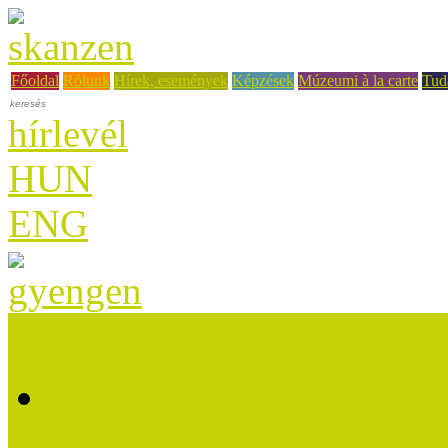
Főoldal
Rólunk
Hírek, események
Képzések
Múzeumi à la carte
Tud
hírlevél
HUN
ENG
A projektről
A projektről röviden