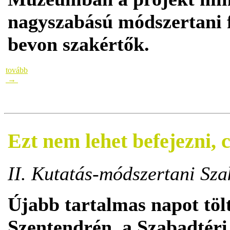
nagyszabású módszertani f
bevon szakértők.
tovább
→
Ezt nem lehet befejezni,
II. Kutatás-módszertani Sz
Újabb tartalmas napot tölt
Szentendrén, a Szabadtér