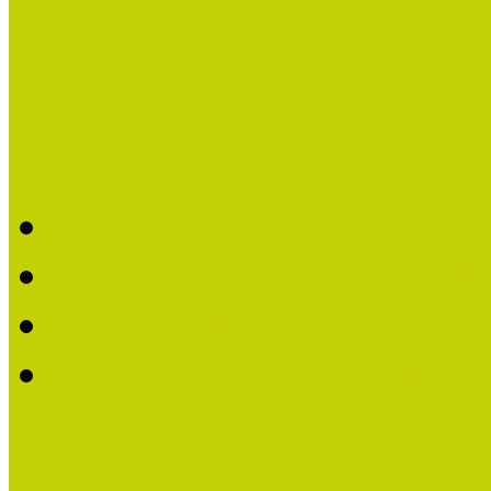
Hírek
Képzések
Koordinátori hálózat
Bemutatkozás
Múzeumi Koordinátori H
Koordinátorok a térképe
Koordinátori beszámoló
Kultúrbónusz