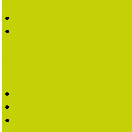
Röviden a KultúrBónusz k
A részt vevő múzeumok 
Kutatás-módszertan
Mintaprojektek
Mintaprojektek bemutatá
Mintaprojektekről írták,
Mintaprojektekkel kapcs