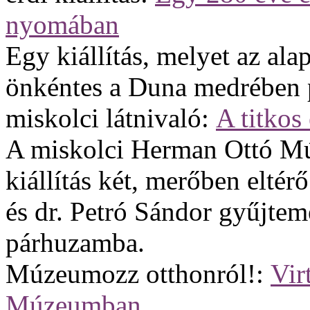
nyomában
Egy kiállítás, melyet az a
önkéntes a Duna medrében p
miskolci látnivaló:
A titkos
A miskolci Herman Ottó Mú
kiállítás két, merőben elté
és dr. Petró Sándor gyűjtem
párhuzamba.
Múzeumozz otthonról!:
Vir
Múzeumban