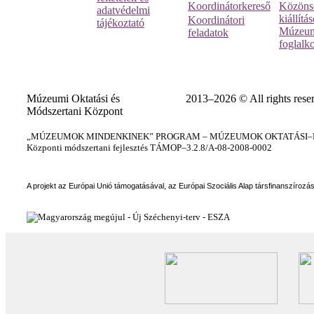
Koordinátorkereső
Közöns
adatvédelmi
kiállítá
Koordinátori
tájékoztató
Múzeum
feladatok
foglalk
Múzeumi Oktatási és
2013–2026 © All rights rese
Módszertani Központ
„MÚZEUMOK MINDENKINEK” PROGRAM – MÚZEUMOK OKTATÁSI–KÉ
Központi módszertani fejlesztés TÁMOP–3.2.8/A-08-2008-0002
A projekt az Európai Unió támogatásával, az Európai Szociális Alap társfinanszírozá