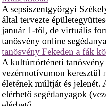
A sepsiszentgyörgyi Szék
által tervezte épületegyütte
január 1-től, de virtuális f
tanösvény online segédany
tanösvény Fekeden a fák kö
A kultúrtörténeti tanösvény
vezérmotívumon keresztül m
életének múltját és jelenét.
elérhető segédanyagok (veze
elérhető.