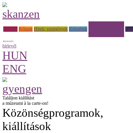
Múzeumi à la carte
Főoldal
Rólunk
Hírek, események
Képzések
Tud
hírlevél
HUN
ENG
Találjon kiállítást
a múzeumi à la carte-on!
Közönségprogramok,
kiállítások