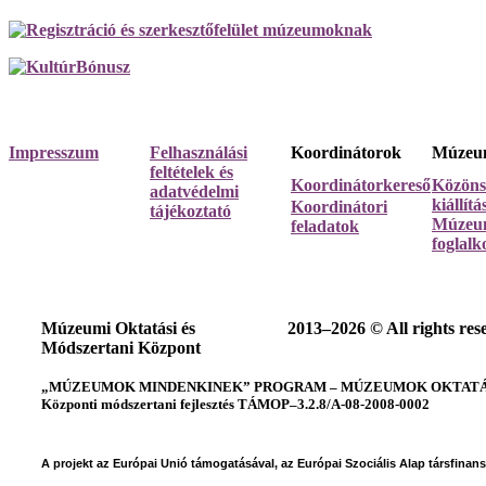
Impresszum
Felhasználási
Koordinátorok
Múzeum
feltételek és
Koordinátorkereső
Közöns
adatvédelmi
kiállít
Koordinátori
tájékoztató
Múzeum
feladatok
foglalk
Múzeumi Oktatási és
2013–2026 © All rights res
Módszertani Központ
„MÚZEUMOK MINDENKINEK” PROGRAM – MÚZEUMOK OKTATÁSI
Központi módszertani fejlesztés TÁMOP–3.2.8/A-08-2008-0002
A projekt az Európai Unió támogatásával, az Európai Szociális Alap társfinan