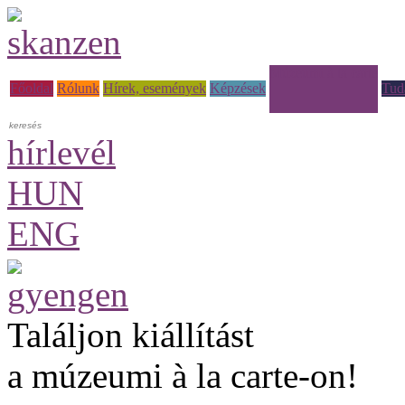
Múzeumi à la carte
Főoldal
Rólunk
Hírek, események
Képzések
Tud
hírlevél
HUN
ENG
Találjon kiállítást
a múzeumi à la carte-on!