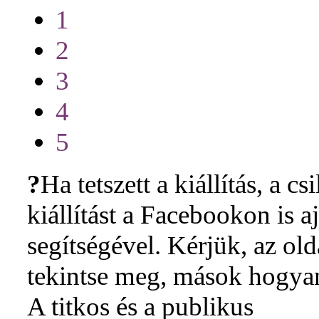
1
2
3
4
5
?
Ha tetszett a kiállítás, a cs
kiállítást a Facebookon is 
segítségével. Kérjük, az ol
tekintse meg, mások hogyan 
A titkos és a publikus