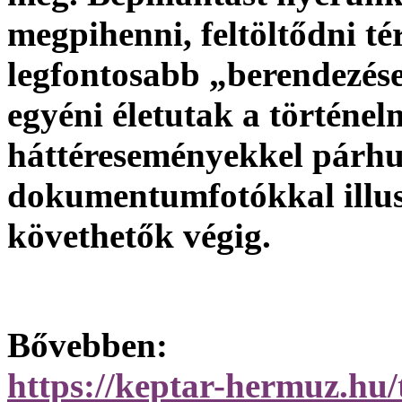
megpihenni, feltöltődni té
legfontosabb „berendezés
egyéni életutak a történel
háttéreseményekkel párh
dokumentumfotókkal illus
követhetők végig.
Bővebben:
https://keptar-hermuz.hu/