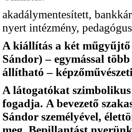
akadálymentesített, bankkár
nyert intézmény, pedagógu
A kiállítás a
két műgyűjtő
Sándor
) – egymással töb
állítható – képzőművészet
A látogatókat szimbolikus
fogadja.
A bevezető szakas
Sándor személyével, élett
meg. Bepillantást nyerün