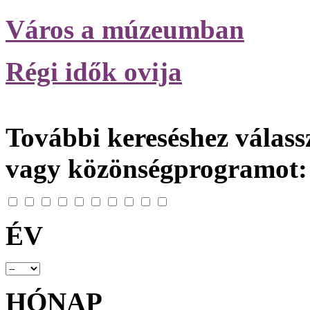
Város a múzeumban
Régi idők ovija
További kereséshez válassz
vagy közönségprogramot:
ÉV
HÓNAP