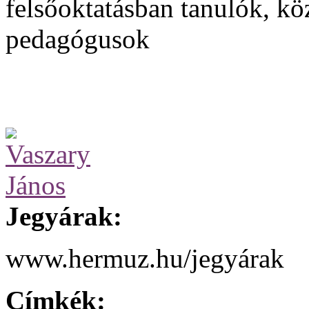
felsőoktatásban tanulók, kö
pedagógusok
Jegyárak:
www.hermuz.hu/jegyárak
Címkék: