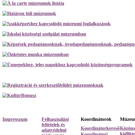
Impresszum
Felhasználási
Koordinátorok
Múzeum
feltételek és
Koordinátorkereső
Közöns
adatvédelmi
kiállít
Koordinátori