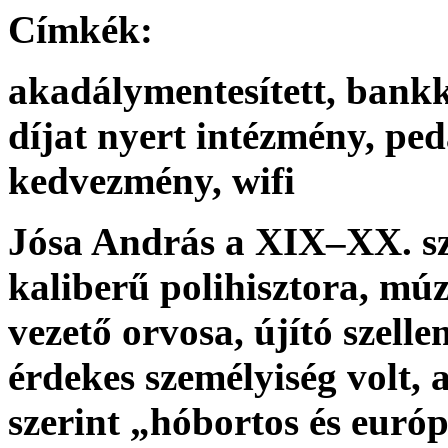
Címkék:
akadálymentesített, bank
díjat nyert intézmény, pe
kedvezmény, wifi
Jósa András a XIX–XX. s
kaliberű polihisztora, m
vezető orvosa, újító szelle
érdekes személyiség volt,
szerint „hóbortos és európ