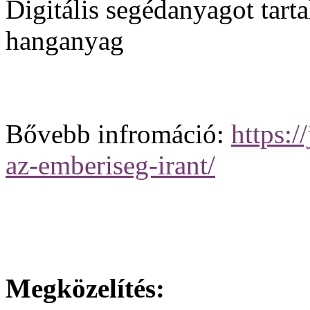
Digitális segédanyagot tart
hanganyag
Bővebb infromáció:
https:/
az-emberiseg-irant/
Megközelítés: