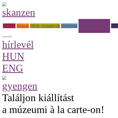
Múzeumi à la carte
Főoldal
Rólunk
Hírek, események
Képzések
Tud
hírlevél
HUN
ENG
Találjon kiállítást
a múzeumi à la carte-on!