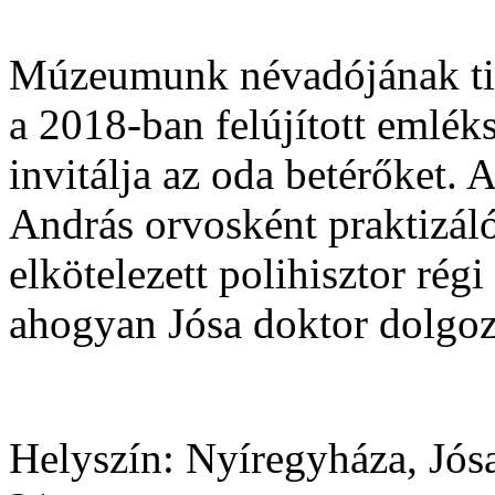
Múzeumunk névadójának tisz
a 2018-ban felújított emlék
invitálja az oda betérőket.
András orvosként praktizáló
elkötelezett polihisztor rég
ahogyan Jósa doktor dolgoz
Helyszín:
Nyíregyháza, Jós