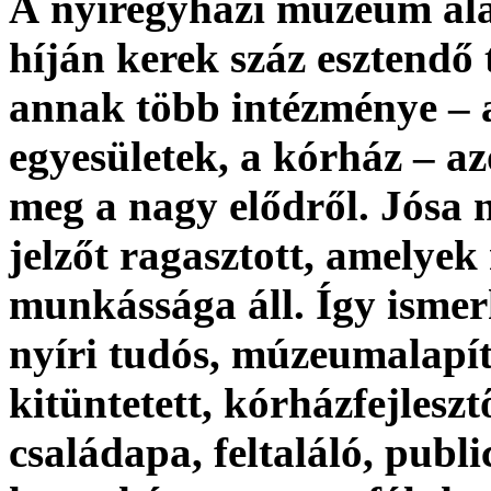
A
nyíregyházi múzeum ala
híján kerek száz esztendő t
annak több intézménye – 
egyesületek, a kórház – a
meg a nagy elődről. Jósa 
jelzőt ragasztott, amelyek 
munkássága áll. Így ismer
nyíri tudós, múzeumalapít
kitüntetett, kórházfejleszt
családapa, feltaláló, publi