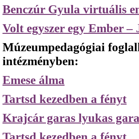
Benczúr Gyula virtuális em
Volt egyszer egy Ember – 
Múzeumpedagógiai foglal
intézményben:
Emese álma
Tartsd kezedben a fényt
Krajcár garas lyukas gara
Tartsd kezedben a fényt