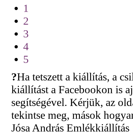
1
2
3
4
5
?
Ha tetszett a kiállítás, a cs
kiállítást a Facebookon is 
segítségével. Kérjük, az ol
tekintse meg, mások hogyan 
Jósa András Emlékkiállítás