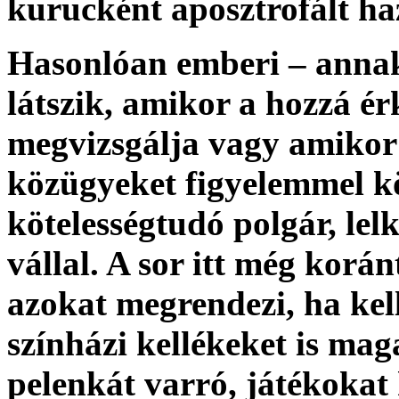
kurucként aposztrofált haz
Hasonlóan emberi – annak
látszik, amikor a hozzá ér
megvizsgálja vagy amikor 
közügyeket figyelemmel kö
kötelességtudó polgár, lelk
vállal. A sor itt még korán
azokat megrendezi, ha kell
színházi kellékeket is maga
pelenkát varró, játékokat