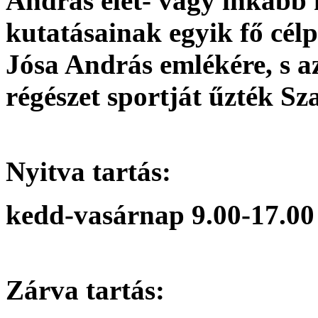
András élet- vagy inkább
kutatásainak egyik fő célpo
Jósa András emlékére, s az
régészet sportját űzték S
Nyitva tartás:
kedd-vasárnap 9.00-17.00
Zárva tartás: