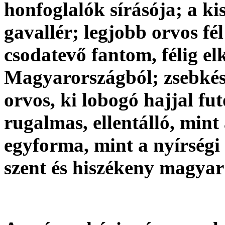
honfoglalók sírásója; a ki
gavallér; legjobb orvos fél
csodatevő fantom, félig el
Magyarországból; zsebkéss
orvos, ki lobogó hajjal fu
rugalmas, ellentálló, mint
egyforma, mint a nyírségi
szent és hiszékeny magyar