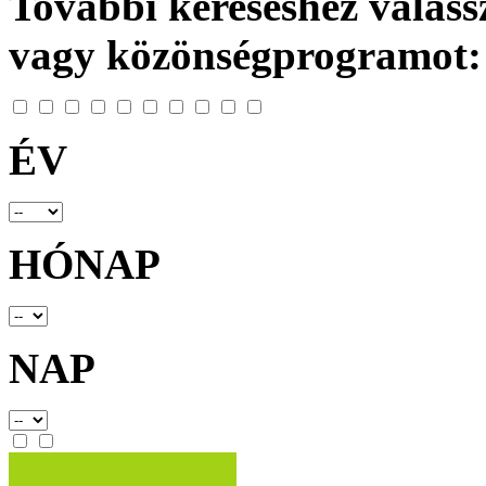
További kereséshez válassz
vagy közönségprogramot:
ÉV
HÓNAP
NAP