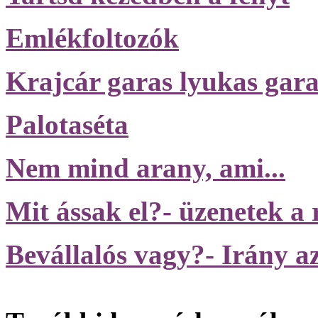
Emlékfoltozók
Krajcár garas lyukas gara
Palotaséta
Nem mind arany, ami...
Mit ássak el?- üzenetek a
Bevállalós vagy?- Irány 