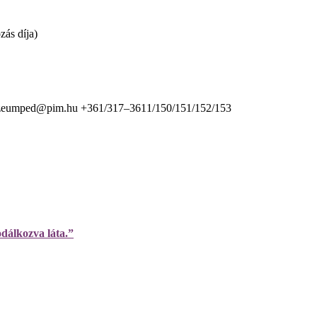
zás díja)
eumped@pim.hu
+361/317–3611/150/151/152/153
odálkozva láta.”