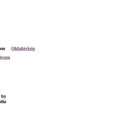
lom
Oldaltérkép
hívum
 by
dia