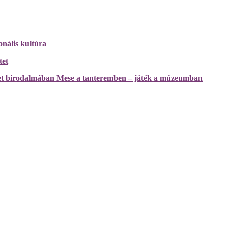
onális kultúra
tet
szet birodalmában Mese a tanteremben – játék a múzeumban