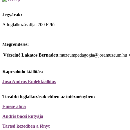
Jegyárak:
A foglalkozás díja: 700 Ft/fő
Megrendelés:
Vécseiné Lakatos Bernadett
muzeumpedagogia@josamuzeum.hu
Kapcsolódó kiállítás:
Jósa András Emlékkiállítás
További foglalkozások ebben az intézményben:
Emese álma
Andris bácsi kutyája
Tartsd kezedben a fényt