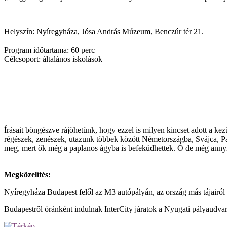
Helyszín:
Nyíregyháza, Jósa András Múzeum, Benczúr tér 21.
Program időtartama:
60 perc
Célcsoport:
általános iskolások
Írásait böngészve rájöhetünk, hogy ezzel is milyen kincset adott a ke
régészek, zenészek, utazunk többek között Németországba, Svájca, Pári
meg, mert ők még a paplanos ágyba is befeküdhettek. Ó de még annyi fe
Megközelítés:
Nyíregyháza Budapest felől az M3 autópályán, az ország más tájairól é
Budapestről óránként indulnak InterCity járatok a Nyugati pályaudvarr