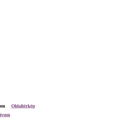
lom
Oldaltérkép
hívum