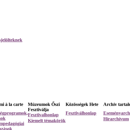
i à la carte
Múzeumok Őszi
Közösségek Hete
Archív tarta
Fesztiválja
égprogramok,
Fesztiválhonlap
Eseményarc
Fesztivalhonlap
ások
Hírarchívum
Kiemelt témakörök
pedagógiai
ozások