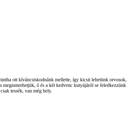
intha ott kíváncsiskodnánk mellette, így kicsit lehetünk orvosok,
 is megismerhetjük, ó és a két kedvenc kutyájáról se feledkezzünk
 csak tessék, van még hely.