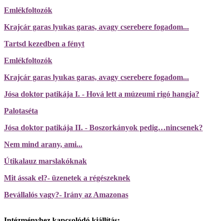
Emlékfoltozók
Krajcár garas lyukas garas, avagy cserebere fogadom...
Tartsd kezedben a fényt
Emlékfoltozók
Krajcár garas lyukas garas, avagy cserebere fogadom...
Jósa doktor patikája I. - Hová lett a múzeumi rigó hangja?
Palotaséta
Jósa doktor patikája II. - Boszorkányok pedig…nincsenek?
Nem mind arany, ami...
Útikalauz marslakóknak
Mit ássak el?- üzenetek a régészeknek
Bevállalós vagy?- Irány az Amazonas
Intézményhez kapcsolódó kiállítás: