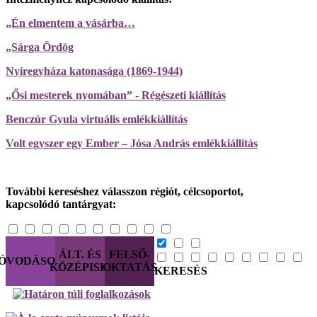
„Én elmentem a vásárba…
„Sárga Ördög
Nyíregyháza katonasága (1869-1944)
„Ősi mesterek nyomában” - Régészeti kiállítás
Benczúr Gyula virtuális emlékkiállítás
Volt egyszer egy Ember – Jósa András emlékkiállítás
További kereséshez válasszon régiót, célcsoportot,
kapcsolódó tantárgyat:
ÁLT. ÉS
FELSŐ-
ÓVODÁSOK
KÖZÉPISK.
OKTATÁS
KERESÉS