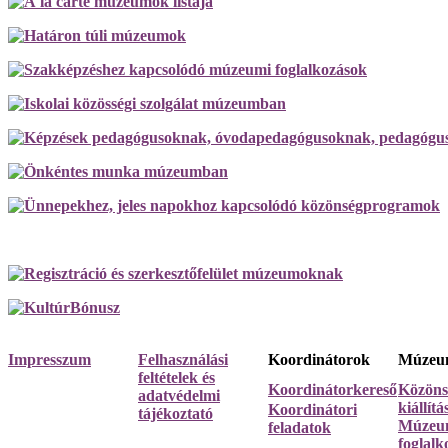
Impresszum
Felhasználási
Koordinátorok
Múzeum
feltételek és
Koordinátorkereső
Közöns
adatvédelmi
kiállít
Koordinátori
tájékoztató
Múzeum
feladatok
foglalk