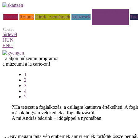
Múzeumi à la carte
Főoldal
Rólunk
Hírek, események
Képzések
Tud
hírlevél
HUN
ENG
Találjon múzeumi programot
a múzeumi à la carte-on!
1
2
3
4
5
?
Ha tetszett a foglalkozás, a csillagra kattintva értékelheti. A 
mások hogyan vélekedtek a foglalkozásról.
A mi András bácsink – időgéppel a nyomában
„…egy magam fajta vén embernek annyi emlék torlódik össze pennája 