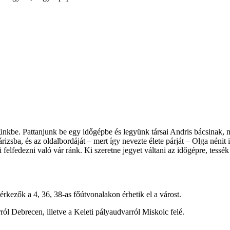
zünkbe. Pattanjunk be egy időgépbe és legyünk társai Andris bácsinak, m
zsba, és az oldalbordáját – mert így nevezte élete párját – Olga nénit
lfedezni való vár ránk. Ki szeretne jegyet váltani az időgépre, tessék
rkezők a 4, 36, 38-as főútvonalakon érhetik el a várost.
ól Debrecen, illetve a Keleti pályaudvarról Miskolc felé.