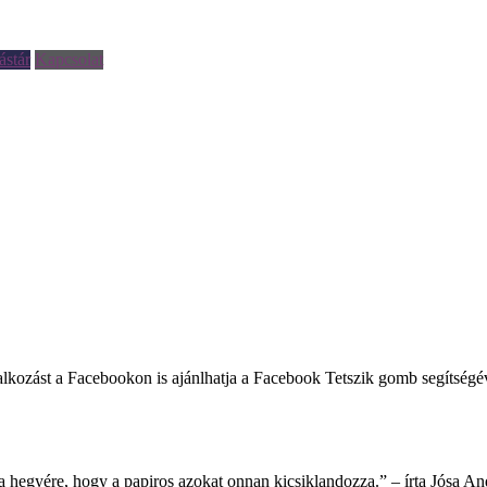
ástár
Kapcsolat
foglalkozást a Facebookon is ajánlhatja a Facebook Tetszik gomb segítség
hegyére, hogy a papiros azokat onnan kicsiklandozza.” – írta Jósa An