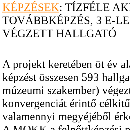
KÉPZÉSEK
: TÍZFÉLE A
TOVÁBBKÉPZÉS, 3 E-LE
VÉGZETT HALLGATÓ
A projekt keretében öt év a
képzést összesen 593 hallg
múzeumi szakember) végezte 
konvergenciát érintő célkitű
valamennyi megyéjéből érke
A MOKK a felnőttképzési p