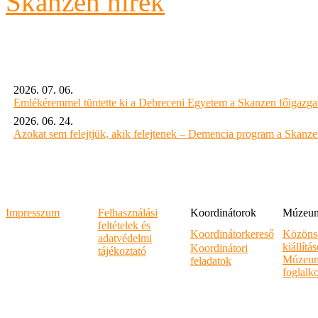
Skanzen hírek
2026. 07. 06.
Emlékéremmel tüntette ki a Debreceni Egyetem a Skanzen főigazgat
2026. 06. 24.
Azokat sem felejtjük, akik felejtenek – Demencia program a Skanz
Impresszum
Felhasználási
Koordinátorok
Múzeumi
feltételek és
Koordinátorkereső
Közöns
adatvédelmi
kiállítá
Koordinátori
tájékoztató
Múzeum
feladatok
foglalk