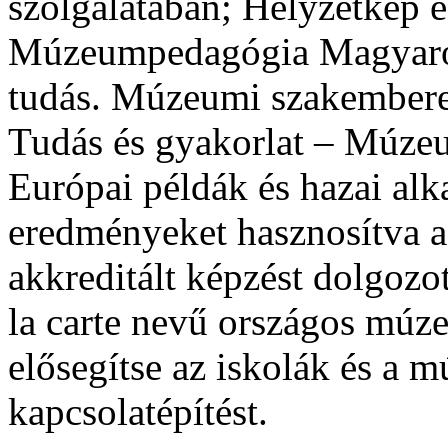
szolgálatában; Helyzetkép é
Múzeumpedagógia Magyaro
tudás. Múzeumi szakemberek
Tudás és gyakorlat – Múze
Európai példák és hazai al
eredményeket hasznosítva 
akkreditált képzést dolgozot
la carte nevű országos múz
elősegítse az iskolák és a 
kapcsolatépítést.