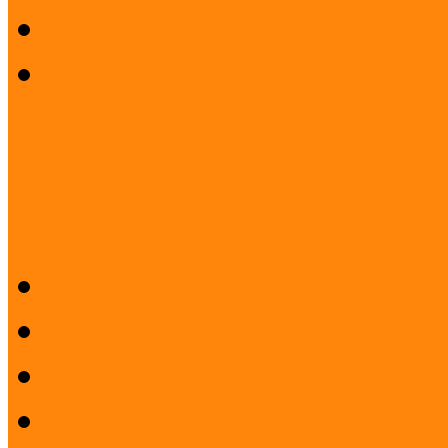
Mintaprojektek
Múzeumi Iránytű sorozat
Kapcsolat
Országos koordinátori háló
Koordinátorok feladata
Koordinátorkereső
Koordinátori hálózat korá
Beszámolók koordinátori