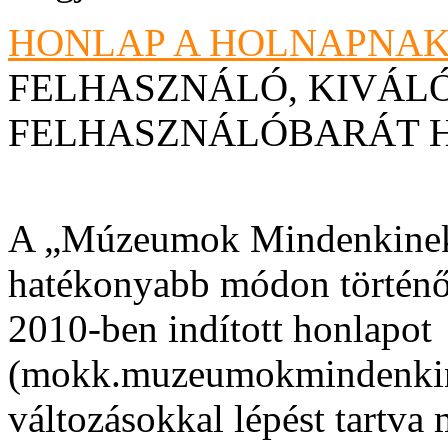
HONLAP A HOLNAPNA
FELHASZNÁLÓ, KIVÁL
FELHASZNÁLÓBARÁT H
A „Múzeumok Mindenkinek
hatékonyabb módon történ
2010-ben indított honlapot
(mokk.muzeumokmindenkin
változásokkal lépést tartva 