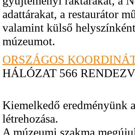
gyűjteményi raktárakat, a N
adattárakat, a restaurátor m
valamint külső helyszínként
múzeumot.
ORSZÁGOS KOORDINÁT
HÁLÓZAT 566 RENDEZ
Kiemelkedő eredményünk az
létrehozása.
A múzeumi szakma megújulá