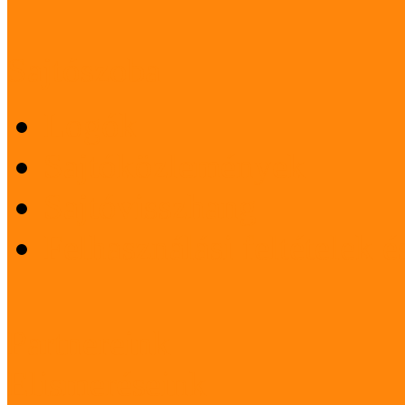
Sajtószoba
Logók
Sajtóközlemények
Sajtóvisszhang
Felhasználási feltételek 
Partnereink
Elismeréseink