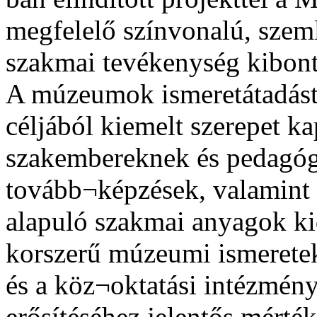
megfelelő színvonalú, szeml
szakmai tevékenység kibonta
A múzeumok ismeretátadást 
céljából kiemelt szerepet 
szakembereknek és pedagóg
tovább¬képzések, valamint 
alapuló szakmai anyagok ki
korszerű múzeumi ismeretek
és a köz¬oktatási intézmén
erősítéséhez jelentős mért