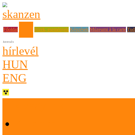
Rólunk
Főoldal
Hírek, események
Képzések
Múzeumi à la carte
Tud
hírlevél
HUN
ENG
Kik vagyunk
Küldetés