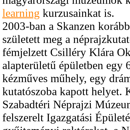
learning
kurzusainkat is.
2003-ban a Skanzen korábbi
született meg a néprajzkuta
fémjelzett Csilléry Klára 
alapterületű épületben egy 
kézműves műhely, egy drám
kutatószoba kapott helyet. 
Szabadtéri Néprajzi Múzeum
felszerelt Igazgatási Épüle