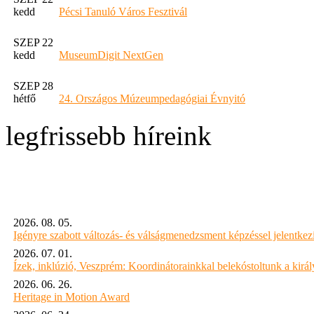
kedd
Pécsi Tanuló Város Fesztivál
SZEP 22
kedd
MuseumDigit NextGen
SZEP 28
hétfő
24. Országos Múzeumpedagógiai Évnyitó
legfrissebb híreink
2026. 08. 05.
Igényre szabott változás- és válságmenedzsment képzéssel jelent
2026. 07. 01.
Ízek, inklúzió, Veszprém: Koordinátorainkkal belekóstoltunk a kirá
2026. 06. 26.
Heritage in Motion Award