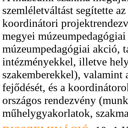
szemléletváltást segítette az
koordinátori projektrendez
megyei múzeumpedagógiai é
múzeumpedagógiai akció, ta
intézményekkel, illetve he
szakemberekkel), valamint a
fejődését, és a koordinátor
országos rendezvény (munka
műhelygyakorlatok, szakma