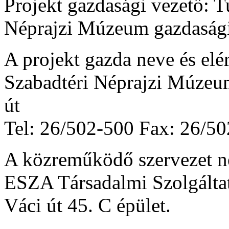
Projekt gazdasági vezető: T
Néprajzi Múzeum gazdasági
A projekt gazda neve és elé
Szabadtéri Néprajzi Múzeu
út
Tel: 26/502-500 Fax: 26/5
A közreműködő szervezet ne
ESZA Társadalmi Szolgáltat
Váci út 45. C épület.