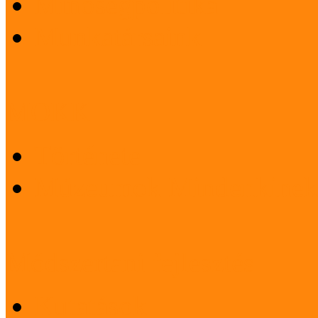
Minőségpolitika
Munkatársaink
MOKK
Története
Múzeumok Mindenkinek
Módszertani fejlesztés
Kutatások