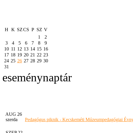
H
K
SZ
CS
P
SZ
V
1
2
3
4
5
6
7
8
9
10
11
12
13
14
15
16
17
18
19
20
21
22
23
24
25
26
27
28
29
30
31
eseménynaptár
AUG 26
szerda
Pedagógus piknik - Kecskeméti Múzeumpedagógiai Évny
SZEP 22