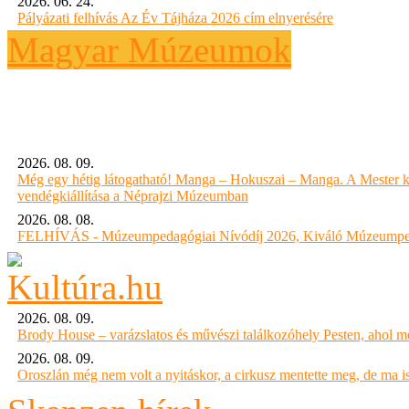
2026. 06. 24.
Pályázati felhívás Az Év Tájháza 2026 cím elnyerésére
Magyar Múzeumok
2026. 08. 09.
Még egy hétig látogatható! Manga – Hokuszai – Manga. A Mester k
vendégkiállítása a Néprajzi Múzeumban
2026. 08. 08.
FELHÍVÁS - Múzeumpedagógiai Nívódíj 2026, Kiváló Múzeumpe
2026. 08. 09.
Brody House – varázslatos és művészi találkozóhely Pesten, ahol 
2026. 08. 09.
Oroszlán még nem volt a nyitáskor, a cirkusz mentette meg, de ma is 