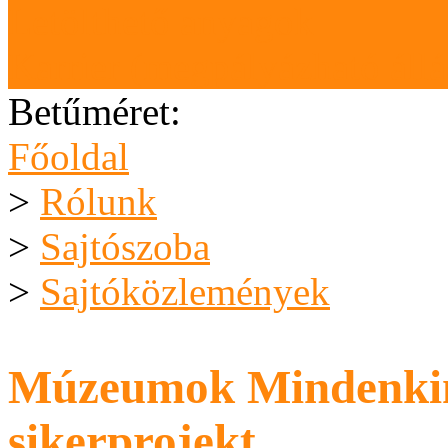
Letölthető anyagok
Karrier (megpályázható áll
Betűméret:
Főoldal
>
Rólunk
>
Sajtószoba
>
Sajtóközlemények
Múzeumok Mindenkinek
sikerprojekt