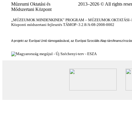
Múzeumi Oktatási és
2013–2026 © All rights rese
Módszertani Központ
„MÚZEUMOK MINDENKINEK” PROGRAM – MÚZEUMOK OKTATÁSI–KÉ
Központi módszertani fejlesztés TÁMOP–3.2.8/A-08-2008-0002
A projekt az Európai Unió támogatásával, az Európai Szociális Alap társfinanszírozá