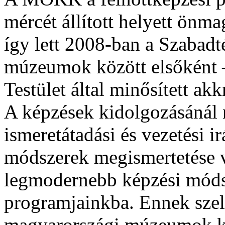
mércét állított helyett ön
így lett 2008-ban a Szabad
múzeumok között elsőként –
Testület által minősített ak
A képzések kidolgozásánál
ismeretátadási és vezetési i
módszerek megismertetése v
legmodernebb képzési módsz
programjainkba. Ennek szel
magyarországi múzeumok kö