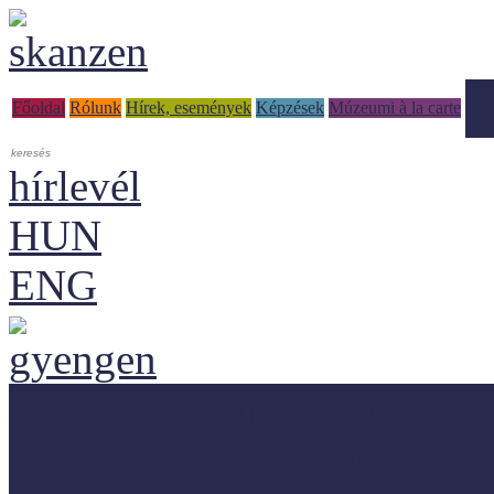
Tud
Főoldal
Rólunk
Hírek, események
Képzések
Múzeumi à la carte
hírlevél
HUN
ENG
Adaptálásra ajánljuk!
Letölthető szakanyagok