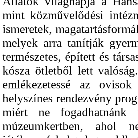
Állatok világnapja a Ha
mint közművelődési intézm
ismeretek, magatartásformák
melyek arra tanítják gyer
természetes, épített és tár
kósza ötletből lett valósá
emlékezetessé az ovisok
helyszínes rendezvény prog
miért ne fogadhatnánk 
múzeumkertben, ahol ne