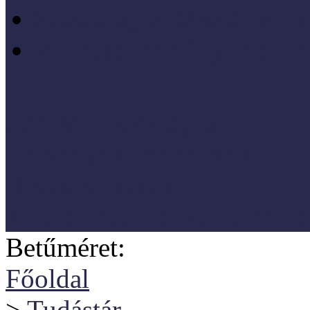
Szociológia, társadalmi 
Vezetéstudomány, mened
SZNM E-katalógus
Törvények, rendeletek
Hasznos linkek
Koordinátori dokumentáció
Betűméret:
Főoldal
>
Tudástár