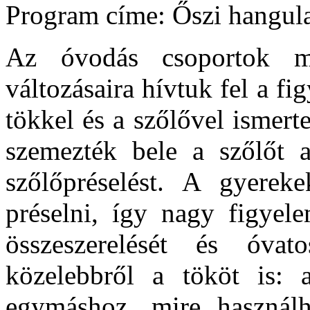
Program címe: Őszi hangul
Az óvodás csoportok me
változásaira hívtuk fel a f
tökkel és a szőlővel ismert
szemezték bele a szőlőt a
szőlőpréselést. A gyere
préselni, így nagy figyel
összeszerelését és óvat
közelebbről a tököt is:
egymáshoz, mire használh