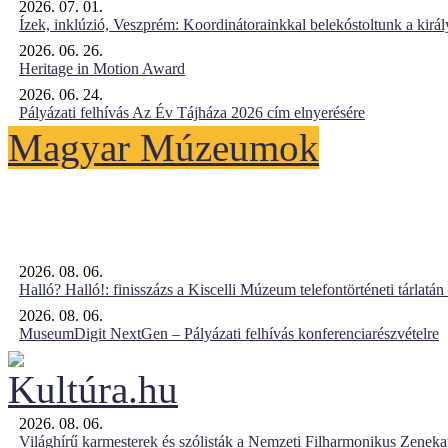
2026. 07. 01.
Ízek, inklúzió, Veszprém: Koordinátorainkkal belekóstoltunk a kirá
2026. 06. 26.
Heritage in Motion Award
2026. 06. 24.
Pályázati felhívás Az Év Tájháza 2026 cím elnyerésére
Magyar Múzeumok
2026. 08. 06.
Halló? Halló!: finisszázs a Kiscelli Múzeum telefontörténeti tárlatán
2026. 08. 06.
MuseumDigit NextGen – Pályázati felhívás konferenciarészvételre
2026. 08. 06.
Világhírű karmesterek és szólisták a Nemzeti Filharmonikus Zenek