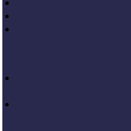
MÖF 2014 tanulságai
MÖF 2013 tanulságai
Tagállami tapasztalatok, 
Videók, kisfilmek
Múzeumi és könyvtári fej
keretében készült videók,
Élő történelem videók