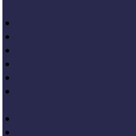
Konferenciaelőadások
14. Országos Múzeumped
20. Országos Múzeumped
19. Országos Múzeumped
17. Országos Múzeumped
14. Országos Múzeumped
11. Országos Múzeumped
Célkeresztben a múzeum
V. Országos Múzeumandr
IV. Országos Múzeumand