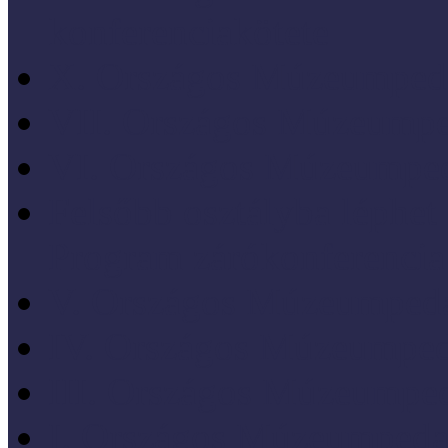
konferenciakötete
X. Országos Múzeumpeda
VII. Országos Múzeumpe
VI. Országos Múzeumped
Felsőbb osztályba léph
Program zárókonferencia
V. Országos Múzeumpeda
IV. Országos Múzeumped
III. Országos Múzeumped
I. Országos Múzeumpeda