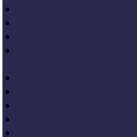
Módszertani kiadványok
Mintaprojekt kiadványo
Pedagógiai online kiadv
Múzeumpedagógiai Nívód
online kiadványai
Módszertani útmutatók
Tanulmányok, kutatások
Oktatási segédanyagok 
Konferenciakötetek
Európa 2020 - Stratégiák