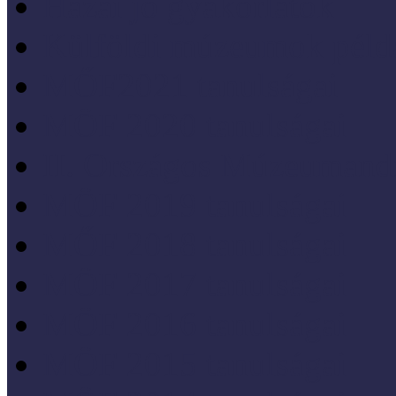
Hazai jó gyakorlatok
Külföldi múzeumok péld
MŐF2021 tanulságai
MÖF 2020 tanulságai
II. Országos Múzeumand
MÖF 2019 tanulságai
MŐF 2018 tanulságai
MÖF 2017 tanulságai
MÖF 2016 tanulságai
MÖF 2015 tanulságai