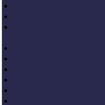
Múzeumi stratégia
Múzeumi tanulás, tudo
Múzeumokra vonatkozó jo
állásfoglalások
Múzeumpedagógiai móds
Művelődéstörténet
Pedagógia
PR, kommunikáció
Projektmódszer
Pszichológia