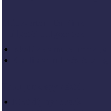
Módszertani témáink
Hallgatói dolgozatok
Iskolák és múzeumok par
KIállításrendezés A-Z-ig
Tanuljunk egymástól
Nívódíj nyertesek