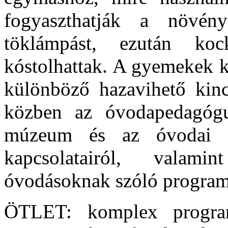
fogyaszthatják a növén
töklámpást, ezután ko
kóstolhattak. A gyemekek k
különböző hazavihető kincs
közben az óvodapedagógus
múzeum és az óvodai ne
kapcsolatairól, valam
óvodásoknak szóló program
ÖTLET: komplex program