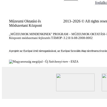
foglalk
Múzeumi Oktatási és
2013–2026 © All rights rese
Módszertani Központ
„MÚZEUMOK MINDENKINEK” PROGRAM – MÚZEUMOK OKTATÁSI–KÉ
Központi módszertani fejlesztés TÁMOP–3.2.8/A-08-2008-0002
A projekt az Európai Unió támogatásával, az Európai Szociális Alap társfinanszírozá