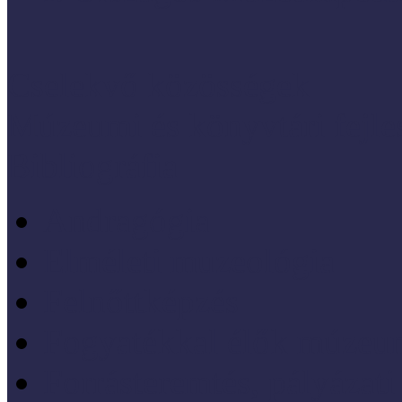
Cselekvő közösségek
Múzeumi és könyvtári fejl
Bibliográfia
Andragógia
Elméleti muzeológia
Felnőttképzés
Fogyatékkal élők múzeu
Forrásteremtés, pályázati