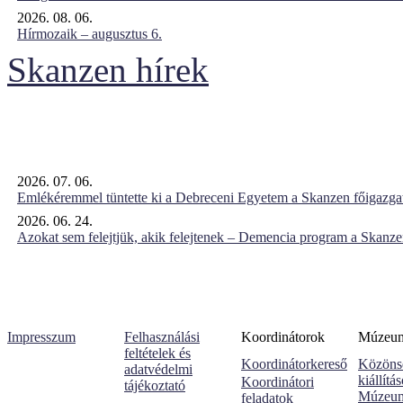
2026. 08. 06.
Hírmozaik – augusztus 6.
Skanzen hírek
2026. 07. 06.
Emlékéremmel tüntette ki a Debreceni Egyetem a Skanzen főigazgat
2026. 06. 24.
Azokat sem felejtjük, akik felejtenek – Demencia program a Skanz
Impresszum
Felhasználási
Koordinátorok
Múzeumi
feltételek és
Koordinátorkereső
Közöns
adatvédelmi
kiállítá
Koordinátori
tájékoztató
Múzeum
feladatok