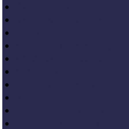
Gyűjtemény-menedzsme
Iskola és múzeum kapcso
IT alkalmazások a múze
Kiállítások tervezése, meg
Közönségkapcsolatok
Kutatások
Lifelong Learning
Múzeumandragógia
Múzeumi marketing
Múzeumi statisztika