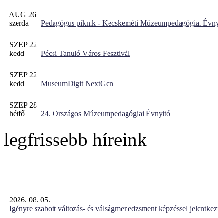
AUG 26
szerda
Pedagógus piknik - Kecskeméti Múzeumpedagógiai Évny
SZEP 22
kedd
Pécsi Tanuló Város Fesztivál
SZEP 22
kedd
MuseumDigit NextGen
SZEP 28
hétfő
24. Országos Múzeumpedagógiai Évnyitó
legfrissebb híreink
2026. 08. 05.
Igényre szabott változás- és válságmenedzsment képzéssel jelent