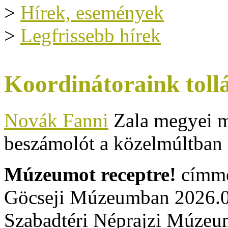
>
Hírek, események
>
Legfrissebb hírek
Koordinátoraink toll
Novák Fanni
Zala megyei m
beszámolót a közelmúltban 
Múzeumot receptre!
címme
Göcseji Múzeumban 2026.0
Szabadtéri Néprajzi Múzeu