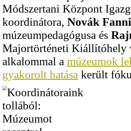
Módszertani Központ Igazga
koordinátora,
Novák Fann
múzeumpedagógusa és
Raj
Majortörténeti Kiállítóhely 
alkalommal a
múzeumok lelk
gyakorolt hatása
került fók