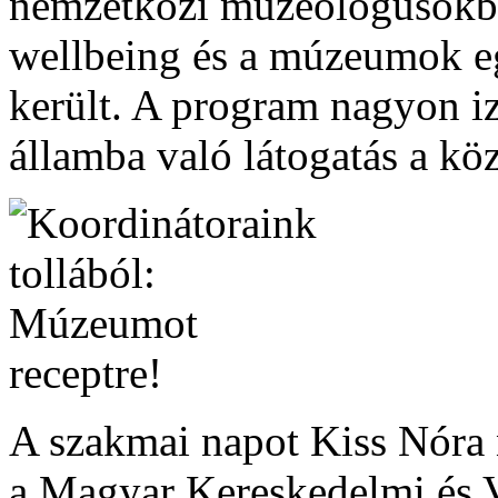
nemzetközi muzeológusokbó
wellbeing és a múzeumok eg
került. A program nagyon iz
államba való látogatás a kö
A szakmai napot Kiss Nóra n
a Magyar Kereskedelmi és 