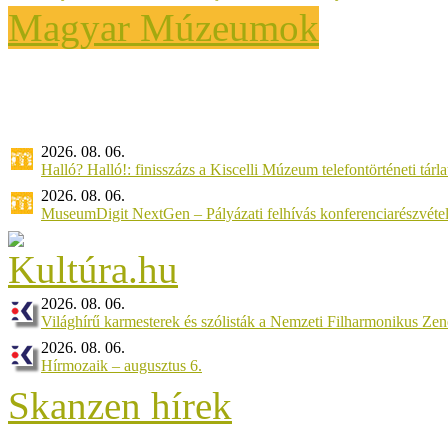
Magyar Múzeumok
2026. 08. 06.
Halló? Halló!: finisszázs a Kiscelli Múzeum telefontörténeti tárl
2026. 08. 06.
MuseumDigit NextGen – Pályázati felhívás konferenciarészvétel
2026. 08. 06.
Világhírű karmesterek és szólisták a Nemzeti Filharmonikus Ze
2026. 08. 06.
Hírmozaik – augusztus 6.
Skanzen hírek