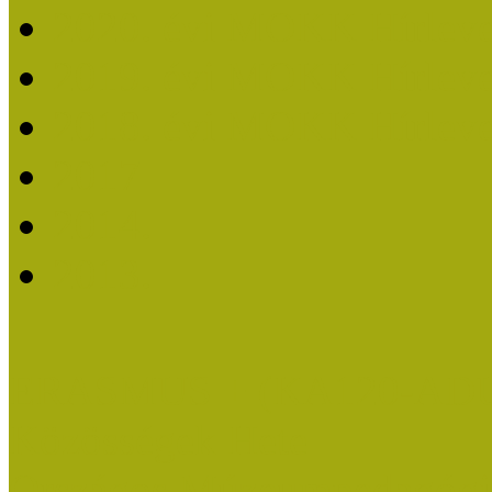
2020. évi MOKK Hírleve
2019. évi MOKK Hírleve
2018. évi MOKK Hírleve
2017
2014.
2013.
ERASMUS + (KA120-AD
Közösségek Hete
Országos Múzeumpedagógia