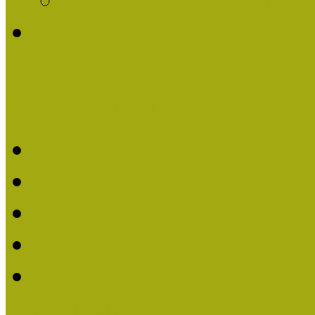
Története
Kiváló Múzeumpedagógus 
Kiváló Múzeumpedagóg
Kiváló Múzeumpedagóg
Kiváló Múzeumpedagógu
Kiváló Múzeumpedagógu
2018-ban Joó Emese kap
elismerést