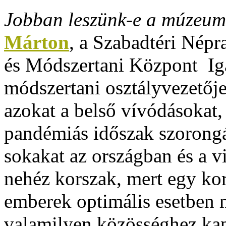
Jobban leszünk-e a múzeum
Márton
, a Szabadtéri Nép
és Módszertani Központ Iga
módszertani osztályvezetője
azokat a belső vívódásokat, 
pandémiás időszak szorongáss
sokakat az országban és a v
nehéz korszak, mert egy kor
emberek optimális esetben 
valamilyen közösséghez kap