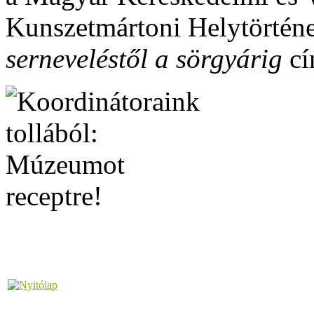
Kunszetmártoni Helytörté
serneveléstől a sörgyárig
cí