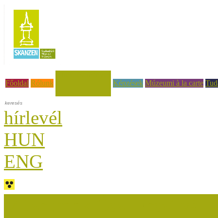
Hírek, események
Főoldal
Rólunk
Képzések
Múzeumi à la carte
Tud
hírlevél
HUN
ENG
Múzeumok Őszi Fesztiválja