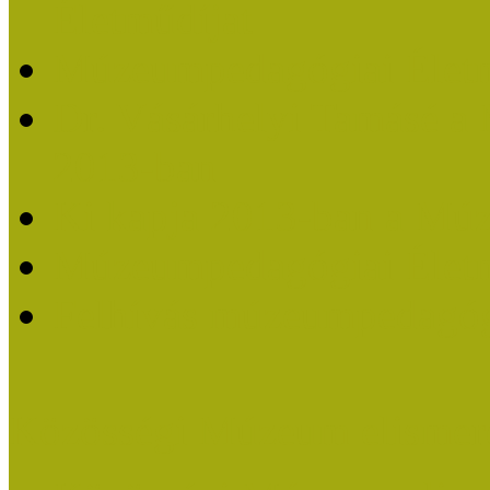
Életműdíjat
Múzeumpedagógiai Életm
Dr. Vásárhelyi Tamásé a
2013-ban
Ki kapja 2013-ban a Mú
Múzeumpedagógiai Életm
Felhívás múzeumpedagógi
Közösségi Múzeum elismer