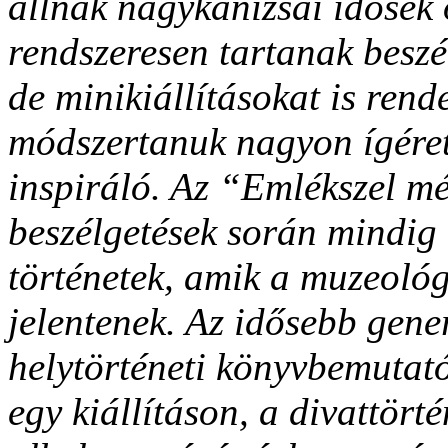
állnak nagykanizsai idősek 
rendszeresen tartanak beszél
de minikiállításokat is ren
módszertanuk nagyon ígéret
inspiráló. Az “
Emlékszel m
beszélgetések során mindig
történetek, amik a muzeológ
jelentenek. Az idősebb gene
helytörténeti könyvbemutató
egy kiállításon, a divattört