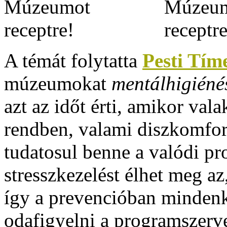
A témát folytatta
Pesti Tím
múzeumokat
mentálhigiéné
azt az időt érti, amikor val
rendben, valami diszkomfor
tudatosul benne a valódi pr
stresszkezelést élhet meg a
így a prevencióban mindenk
odafigyelni a programszerve