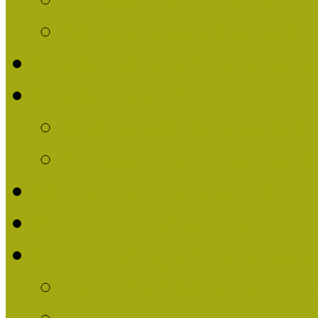
Múzeumpedagógiai Nív
Nívódíjat nyert pályázat
Nívódíj 2013
Beérkezett pályázatok
Nívódíj Felhívás 2013
Múzeumpedagógiai Nívód
Nívódíj Adatlap 2013
Nívódíjat nyert pályáza
2012-ben Múzeumpedag
2011-ben Múzeumpedag