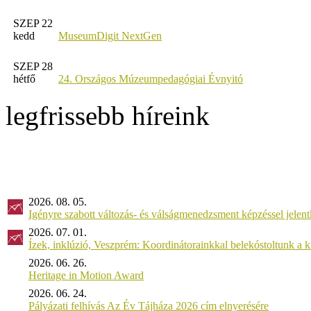
SZEP 22
kedd
MuseumDigit NextGen
SZEP 28
hétfő
24. Országos Múzeumpedagógiai Évnyitó
legfrissebb híreink
2026. 08. 05.
Igényre szabott változás- és válságmenedzsment képzéssel jel
2026. 07. 01.
Ízek, inklúzió, Veszprém: Koordinátorainkkal belekóstoltunk a 
2026. 06. 26.
Heritage in Motion Award
2026. 06. 24.
Pályázati felhívás Az Év Tájháza 2026 cím elnyerésére