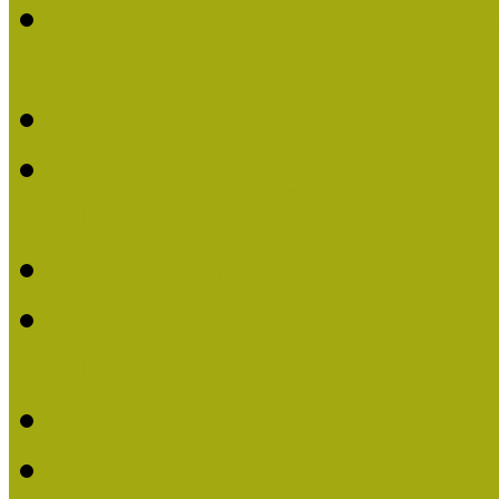
Lengyelné Kurucz Katali
Múzeumpedagógiai Életm
Felhívás: Múzeumpedagó
Kustánné Hegyi Füstös I
Életműdíjat 2019-ben
Felhívás Múzeumpedagóg
Gratulálunk Káldy Mári
Életműdíjhoz!
Múzeumpedagógiai Élet
2015-ben Lovas Márta k