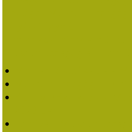
Országos Múzeumpedagógia
Pályázatfigyelő
Nemzetközi hírek a múzeum
Múzeumpedagógiai Életmű
Molnár József kapta a M
Múzeumpedagógiai Élet
Koltay Erika kapta a Mú
2023-ban
Felhívás: Múzeumpedagó