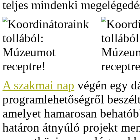
teljes mindenki megelégedé
A szakmai nap
végén egy d
programlehetőségről beszél
amelyet hamarosan behatób
határon átnyúló projekt men