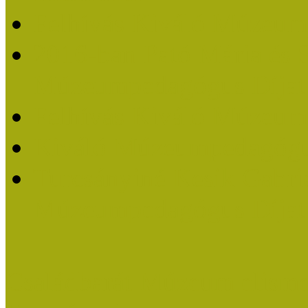
Felhívás Kiváló Múzeum
2016-ban Pató Mária és 
Múzeumpedagógus Díjat
Felhívás Kiváló Múzeum
Kiváló Múzeumpedagógus
Turcsányiné Kesik Gabrie
Múzeumpedagógus Díjat
Családbarát Múzeum elisme