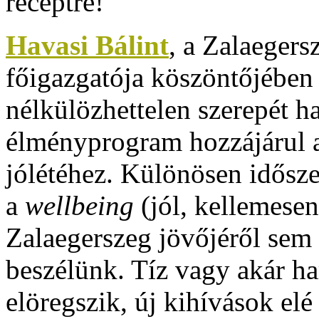
Havasi Bálint
, a Zalaeger
főigazgatója köszöntőjébe
nélkülözhettelen szerepét h
élményprogram hozzájárul a
jólétéhez. Különösen idősze
a
wellbeing
(jól, kellemesen
Zalaegerszeg jövőjéről sem
beszélünk. Tíz vagy akár h
elöregszik, új kihívások elé