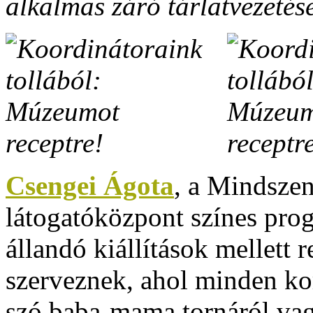
alkalmas záró tárlatvezetése
Csengei Ágota
, a Mindsze
látogatóközpont színes prog
állandó kiállítások mellett 
szerveznek, ahol minden kor
szó baba-mama tornáról vag