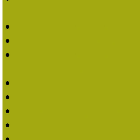
nevezések (2020)
Múzeumpedagógiai Nívó
Nívódíjat nyertek 2019-
Múzeumpedagógiai Nívódí
nevezések (2019)
Nívódíj 2019
Nívódíj 2018
Beérkezett pályázatok 2
Nívódíj 2017
Beérkezett pályázatok 2