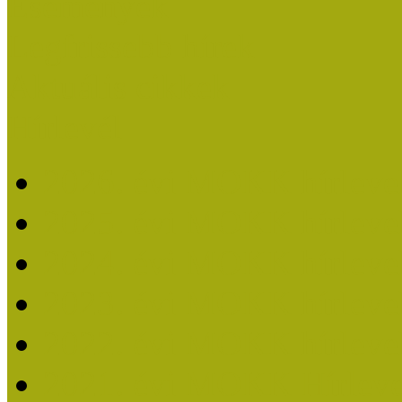
Események
Legfrissebb hírek
Aktuális cikkek
Hírlevél
2026. évi MOKK hírleve
2025. évi MOKK hírleve
2024. évi MOKK hírleve
2023. évi MOKK hírleve
2022. évi MOKK hírleve
2021. évi MOKK Hírleve