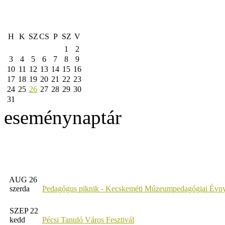
H
K
SZ
CS
P
SZ
V
1
2
3
4
5
6
7
8
9
10
11
12
13
14
15
16
17
18
19
20
21
22
23
24
25
26
27
28
29
30
31
eseménynaptár
AUG 26
szerda
Pedagógus piknik - Kecskeméti Múzeumpedagógiai Évny
SZEP 22
kedd
Pécsi Tanuló Város Fesztivál