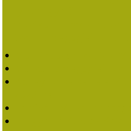
Pályázatfigyelő
Nemzetközi hírek a múzeum
Múzeumpedagógiai Életmű
Molnár József kapta a M
Múzeumpedagógiai Élet
Koltay Erika kapta a Mú
2023-ban
Felhívás: Múzeumpedagó
Lengyelné Kurucz Katali