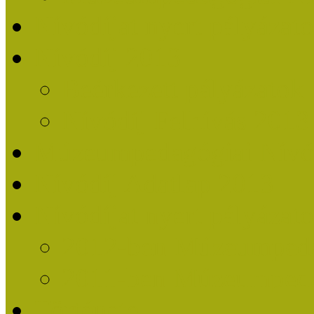
Nívódíjat nyert pályázat
Nívódíj 2013
Beérkezett pályázatok
Nívódíj Felhívás 2013
Múzeumpedagógiai Nívód
Nívódíj Adatlap 2013
Nívódíjat nyert pályáza
2012-ben Múzeumpedag
2011-ben Múzeumpedag
Története