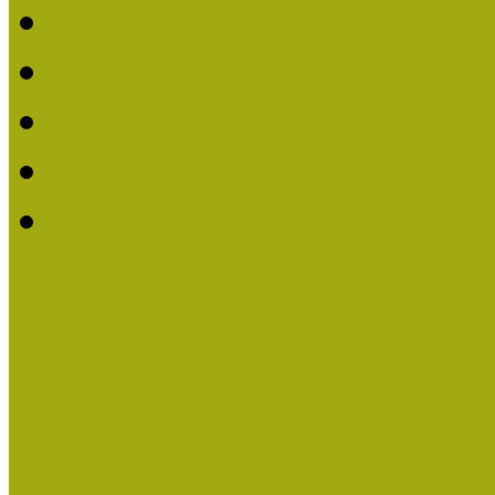
2019. évi MOKK Hírleve
2018. évi MOKK Hírleve
2017
2014.
2013.
ERASMUS + (KA120-AD
Közösségek Hete
Országos Múzeumpedagógia
Országos Múzeumpedagógia