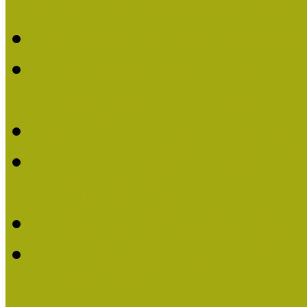
Múzeumpedagógiai Életm
Felhívás: Múzeumpedagó
Kustánné Hegyi Füstös I
Életműdíjat 2019-ben
Felhívás Múzeumpedagóg
Gratulálunk Káldy Mári
Életműdíjhoz!
Múzeumpedagógiai Élet
2015-ben Lovas Márta k
Életműdíjat