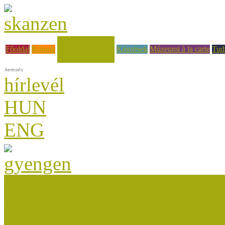
Hírek, események
Főoldal
Rólunk
Képzések
Múzeumi à la carte
Tud
hírlevél
HUN
ENG
Múzeumok Őszi Fesztiválja
Múzeumpedagógiai Nívódí