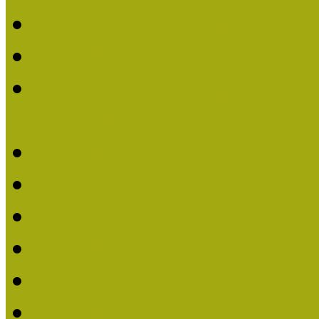
Múzeumpedagógiai Nívó
Nívódíjat nyertek 2019-
Múzeumpedagógiai Nívódí
nevezések (2019)
Nívódíj 2019
Nívódíj 2018
Beérkezett pályázatok 2
Nívódíj 2017
Beérkezett pályázatok 2
Nívódíjat nyert pályázat