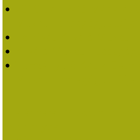
2016-ban Pató Mária és 
Múzeumpedagógus Díjat
Felhívás Kiváló Múzeum
Kiváló Múzeumpedagógus
Turcsányiné Kesik Gabrie
Múzeumpedagógus Díjat
Családbarát Múzeum elisme
Események