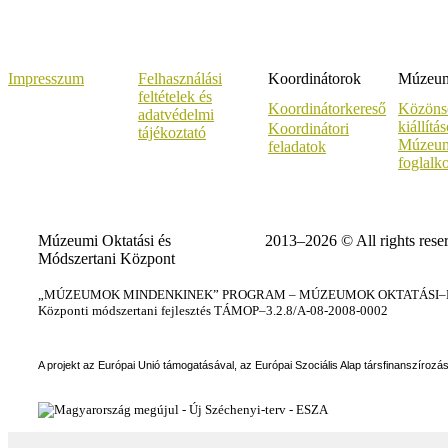
Impresszum
Felhasználási
Koordinátorok
Múzeumi
feltételek és
Koordinátorkereső
Közöns
adatvédelmi
kiállítá
Koordinátori
tájékoztató
Múzeum
feladatok
foglalk
Múzeumi Oktatási és
2013–2026 © All rights rese
Módszertani Központ
„MÚZEUMOK MINDENKINEK” PROGRAM – MÚZEUMOK OKTATÁSI–KÉ
Központi módszertani fejlesztés TÁMOP–3.2.8/A-08-2008-0002
A projekt az Európai Unió támogatásával, az Európai Szociális Alap társfinanszírozá