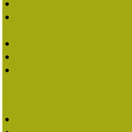
Múzeumpedagógiai Életm
Dr. Vásárhelyi Tamásé a
2013-ban
Ki kapja 2013-ban a Mú
Múzeumpedagógiai Életm
Felhívás múzeumpedagógi
Közösségi Múzeum elismer
Közösségi Múzeum elisme