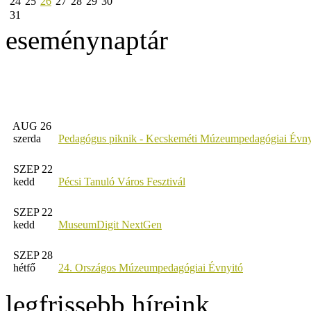
24
25
26
27
28
29
30
31
eseménynaptár
AUG 26
szerda
Pedagógus piknik - Kecskeméti Múzeumpedagógiai Évny
SZEP 22
kedd
Pécsi Tanuló Város Fesztivál
SZEP 22
kedd
MuseumDigit NextGen
SZEP 28
hétfő
24. Országos Múzeumpedagógiai Évnyitó
legfrissebb híreink