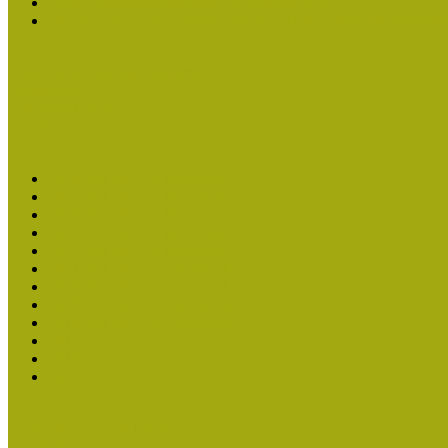
Kiváló Múzeumpedagógus Díj Adatlap 2016
Turcsányiné Kesik Gabriella kapta a Kiváló Múzeumpedagógus
Családbarát Múzeum elismerés
Események
Legfrissebb hírek
Aktuális cikkek
Hírlevél
2026. évi MOKK hírlevelek
2025. évi MOKK hírlevelek
2024. évi MOKK hírlevelek
2023. évi MOKK hírlevelek
2022. évi MOKK hírlevelek
2021. évi MOKK Hírlevelek
2020. évi MOKK Hírlevelek
2019. évi MOKK Hírlevelek
2018. évi MOKK Hírlevelek
2017
2014.
2013.
ERASMUS + (KA120-ADU)
Közösségek Hete