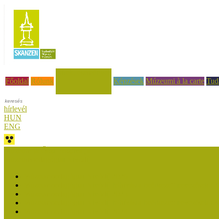
Hírek, események
Főoldal
Rólunk
Képzések
Múzeumi à la carte
Tud
hírlevél
HUN
ENG
Múzeumok Őszi Fesztiválja
Múzeumpedagógiai Nívódíj
Múzeumpedagógiai Nívódíj 2026
Múzeumpedagógiai Nívódíj felhívásra beérkezett nevezések (2
Múzeumpedagógiai Nívódíj 2025
Múzeumpedagógiai Nívódíj felhívásra beérkezett nevezések (2
Múzeumpedagógiai Nívódíj 2024