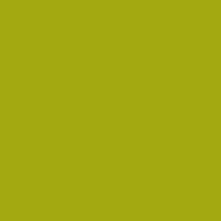
i Életműdíjat
űdíjat 2019-ben
oz!
an