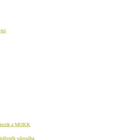
itó
entkezik a MOKK
királynék városába