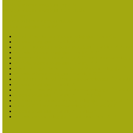
Országos Múzeumpedagógiai Évnyitók
Országos Múzeumpedagógiai Konferenciák
Pályázatfigyelő
Nemzetközi hírek a múzeumi világból
Múzeumpedagógiai Életműdíj
Molnár József kapta a Múzeumpedagógiai Életműdíjat
Múzeumpedagógiai Életműdíj 2025
Koltay Erika kapta a Múzeumpedagógiai Életműdíjat 2023-ban
Felhívás: Múzeumpedagógiai Életműdíj 2023
Lengyelné Kurucz Katalin kapta 2021-ben a Múzeumpedagógia
Felhívás: Múzeumpedagógiai Életműdíj 2021
Kustánné Hegyi Füstös Ilona kapta a Múzeumpedagógiai Életm
Felhívás Múzeumpedagógiai Életműdíjra 2019
Gratulálunk Káldy Máriának a Múzeumpedagógiai Életműdíjh
Múzeumpedagógiai Életműdíj 2017
2015-ben Lovas Márta kapta a Múzeumpedagógiai Életműdíjat
Múzeumpedagógiai Életműdíj 2015 - Felhívás
Dr. Vásárhelyi Tamásé a Múzeumpedagógiai Életműdíj 2013-b
Ki kapja 2013-ban a Múzeumpedagógiai Életműdíjat?
Múzeumpedagógiai Életműdíj 2013 adatlap
Felhívás múzeumpedagógiai életmű elismerésére 2013
Közösségi Múzeum elismerés