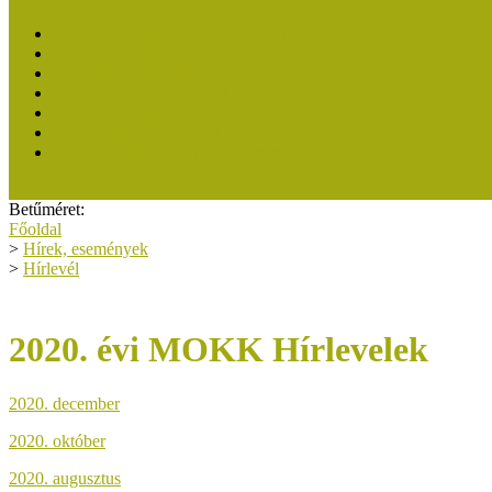
Közösségi Múzeum elismerő címben részesültek
Közösségi Múzeum 2024
Közösségi Múzeum 2023
Közösségi Múzeum 2021
Közösségi Múzeum 2020
Közösségi Múzeum 2019
A Közösségi Múzeum elismerésről dióhéjban
Betűméret:
Főoldal
>
Hírek, események
>
Hírlevél
2020. évi MOKK Hírlevelek
2020. december
2020. október
2020. augusztus