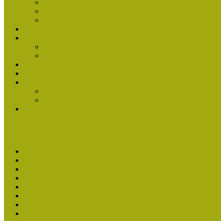
Beérkezett pályázatok
Nívódíj felhívás 2014
Múzeumpedagógiai Nívódíj Adatlap
Nívódíjat nyert pályázatok 2013-ban
Nívódíj 2013
Beérkezett pályázatok
Nívódíj Felhívás 2013
Múzeumpedagógiai Nívódíj Felhívás 2013
Nívódíj Adatlap 2013
Nívódíjat nyert pályázatok 2011-2012
2012-ben Múzeumpedagógiai Nívódíjat nyertek
2011-ben Múzeumpedagógiai Nívódíjat nyertek
Története
Kiváló Múzeumpedagógus Díj
Kiváló Múzeumpedagógus 2026
Kiváló Múzeumpedagógus 2024
Kiváló Múzeumpedagógus Díj 2022
Kiváló Múzeumpedagógus Díj 2020
2018-ban Joó Emese kapta a Kiváló Múzeumpedagógus elisme
Felhívás Kiváló Múzeumpedagógus Díjra 2018
2016-ban Pató Mária és Szabics Ágnes kaptak Kiváló Múzeum
Felhívás Kiváló Múzeumpedagógus Díjra (2016)