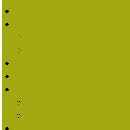
Nívódíjat nyert pályázat
Nívódíj 2013
Beérkezett pályázatok
Nívódíj Felhívás 2013
Múzeumpedagógiai Nívód
Nívódíj Adatlap 2013
Nívódíjat nyert pályáza
2012-ben Múzeumpedag
2011-ben Múzeumpedag
Története