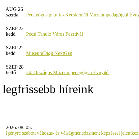
AUG 26
szerda
Pedagógus piknik - Kecskeméti Múzeumpedagógiai Évny
SZEP 22
kedd
Pécsi Tanuló Város Fesztivál
SZEP 22
kedd
MuseumDigit NextGen
SZEP 28
hétfő
24. Országos Múzeumpedagógiai Évnyitó
legfrissebb híreink
2026. 08. 05.
Igényre szabott változás- és válságmenedzsment képzéssel jelent