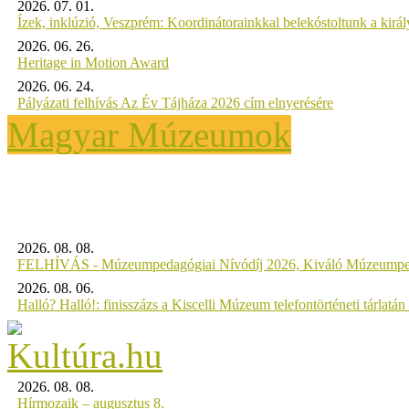
2026. 07. 01.
Ízek, inklúzió, Veszprém: Koordinátorainkkal belekóstoltunk a kirá
2026. 06. 26.
Heritage in Motion Award
2026. 06. 24.
Pályázati felhívás Az Év Tájháza 2026 cím elnyerésére
Magyar Múzeumok
2026. 08. 08.
FELHÍVÁS - Múzeumpedagógiai Nívódíj 2026, Kiváló Múzeumpe
2026. 08. 06.
Halló? Halló!: finisszázs a Kiscelli Múzeum telefontörténeti tárlatán
2026. 08. 08.
Hírmozaik – augusztus 8.