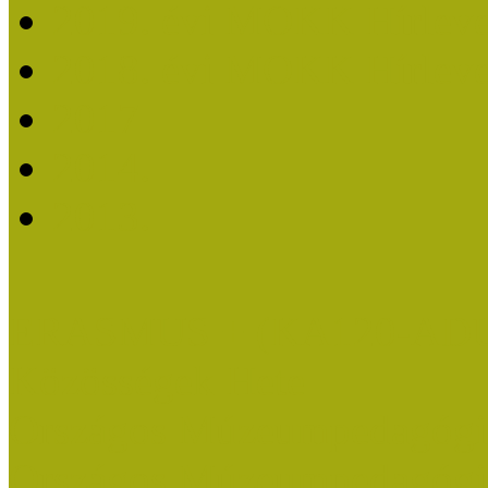
2019. évi MOKK Hírleve
2018. évi MOKK Hírleve
2017
2014.
2013.
ERASMUS + (KA120-AD
Közösségek Hete
Országos Múzeumpedagógia
Országos Múzeumpedagógia