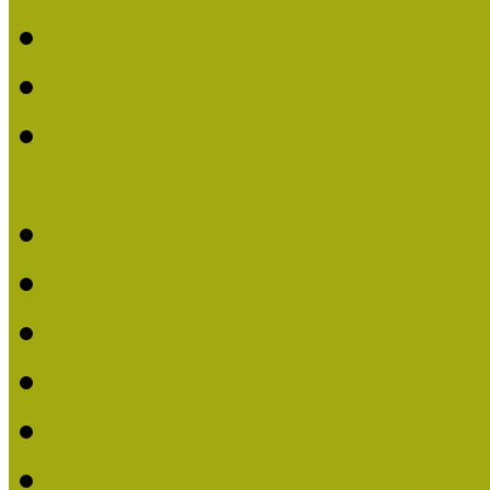
Múzeumpedagógiai Nívó
Nívódíjat nyertek 2019-
Múzeumpedagógiai Nívódí
nevezések (2019)
Nívódíj 2019
Nívódíj 2018
Beérkezett pályázatok 2
Nívódíj 2017
Beérkezett pályázatok 2
Nívódíjat nyert pályázat