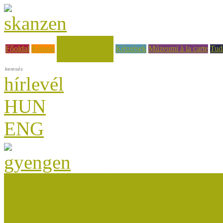
Hírek, események
Főoldal
Rólunk
Képzések
Múzeumi à la carte
Tud
hírlevél
HUN
ENG
Múzeumok Őszi Fesztiválja
Múzeumpedagógiai Nívódí