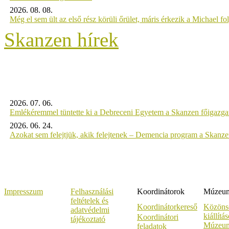
2026. 08. 08.
Még el sem ült az első rész körüli őrület, máris érkezik a Michael fo
Skanzen hírek
2026. 07. 06.
Emlékéremmel tüntette ki a Debreceni Egyetem a Skanzen főigazgat
2026. 06. 24.
Azokat sem felejtjük, akik felejtenek – Demencia program a Skanz
Impresszum
Felhasználási
Koordinátorok
Múzeumi
feltételek és
Koordinátorkereső
Közöns
adatvédelmi
kiállítá
Koordinátori
tájékoztató
Múzeum
feladatok