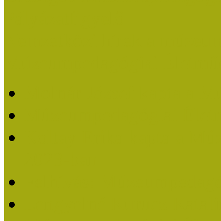
Pályázatfigyelő
Nemzetközi hírek a múzeum
Múzeumpedagógiai Életmű
Molnár József kapta a M
Múzeumpedagógiai Élet
Koltay Erika kapta a Mú
2023-ban
Felhívás: Múzeumpedagó
Lengyelné Kurucz Katali