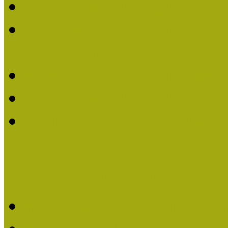
Múzeumpedagógiai Életm
Dr. Vásárhelyi Tamásé a
2013-ban
Ki kapja 2013-ban a Mú
Múzeumpedagógiai Életm
Felhívás múzeumpedagógi
Közösségi Múzeum elismer
Közösségi Múzeum elisme