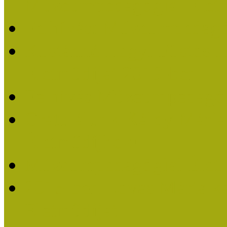
Múzeumpedagógiai Életm
Felhívás: Múzeumpedagó
Kustánné Hegyi Füstös I
Életműdíjat 2019-ben
Felhívás Múzeumpedagóg
Gratulálunk Káldy Mári
Életműdíjhoz!
Múzeumpedagógiai Élet
2015-ben Lovas Márta k
Életműdíjat