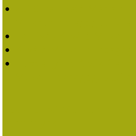
2016-ban Pató Mária és 
Múzeumpedagógus Díjat
Felhívás Kiváló Múzeum
Kiváló Múzeumpedagógus
Turcsányiné Kesik Gabrie
Múzeumpedagógus Díjat
Családbarát Múzeum elisme
Események