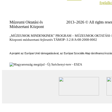
foglalk
Múzeumi Oktatási és
2013–2026 © All rights rese
Módszertani Központ
„MÚZEUMOK MINDENKINEK” PROGRAM – MÚZEUMOK OKTATÁSI–KÉ
Központi módszertani fejlesztés TÁMOP–3.2.8/A-08-2008-0002
A projekt az Európai Unió támogatásával, az Európai Szociális Alap társfinanszírozá