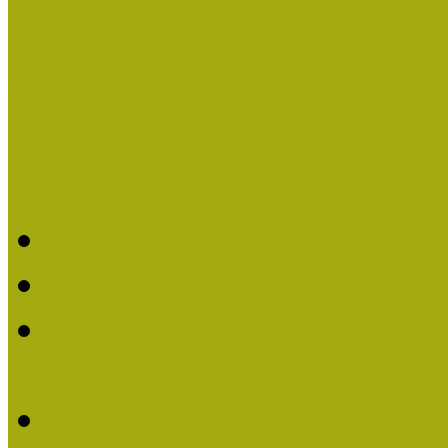
Országos Múzeumpedagógia
Pályázatfigyelő
Nemzetközi hírek a múzeum
Múzeumpedagógiai Életmű
Molnár József kapta a M
Múzeumpedagógiai Élet
Koltay Erika kapta a Mú
2023-ban
Felhívás: Múzeumpedagó