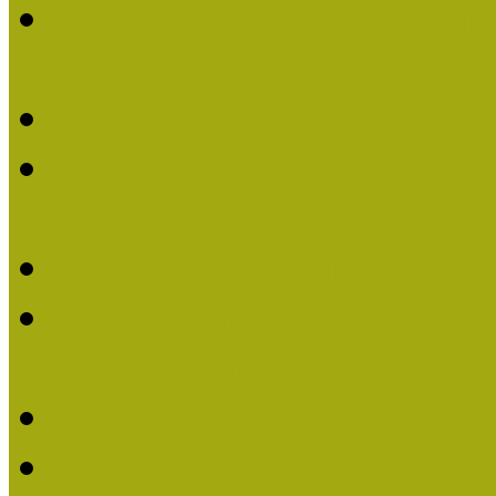
Lengyelné Kurucz Katali
Múzeumpedagógiai Életm
Felhívás: Múzeumpedagó
Kustánné Hegyi Füstös I
Életműdíjat 2019-ben
Felhívás Múzeumpedagóg
Gratulálunk Káldy Mári
Életműdíjhoz!
Múzeumpedagógiai Élet
2015-ben Lovas Márta k