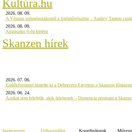
2026. 08. 09.
A Vénusz szépségszalontól a fotóművészetig – Audrey Tautou csodá
2026. 08. 09.
Augusztus 9-én történt
Skanzen hírek
2026. 07. 06.
Emlékéremmel tüntette ki a Debreceni Egyetem a Skanzen főigazgat
2026. 06. 24.
Azokat sem felejtjük, akik felejtenek – Demencia program a Skanz
Impresszum
Felhasználási
Koordinátorok
Múzeumi