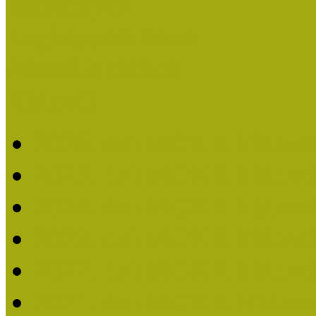
Események
Legfrissebb hírek
Aktuális cikkek
Hírlevél
2026. évi MOKK hírleve
2025. évi MOKK hírleve
2024. évi MOKK hírleve
2023. évi MOKK hírleve
2022. évi MOKK hírleve
2021. évi MOKK Hírleve