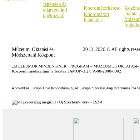
feltételek és
Koordinátorkereső
Közöns
adatvédelmi
kiállítá
Koordinátori
tájékoztató
Múzeum
feladatok
foglalk
Múzeumi Oktatási és
2013–2026 © All rights rese
Módszertani Központ
„MÚZEUMOK MINDENKINEK” PROGRAM – MÚZEUMOK OKTATÁSI–KÉ
Központi módszertani fejlesztés TÁMOP–3.2.8/A-08-2008-0002
A projekt az Európai Unió támogatásával, az Európai Szociális Alap társfinanszírozá