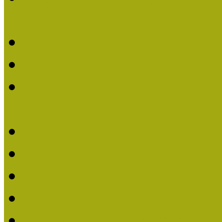
nevezések (2020)
Múzeumpedagógiai Nívó
Nívódíjat nyertek 2019-
Múzeumpedagógiai Nívódí
nevezések (2019)
Nívódíj 2019
Nívódíj 2018
Beérkezett pályázatok 2
Nívódíj 2017
Beérkezett pályázatok 2