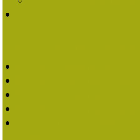
Története
Kiváló Múzeumpedagógus 
Kiváló Múzeumpedagóg
Kiváló Múzeumpedagóg
Kiváló Múzeumpedagógu
Kiváló Múzeumpedagógu
2018-ban Joó Emese kap
elismerést