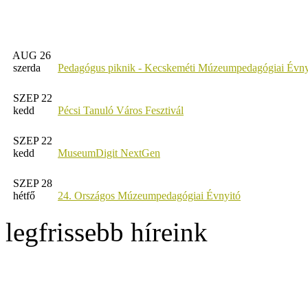
AUG 26
szerda
Pedagógus piknik - Kecskeméti Múzeumpedagógiai Évny
SZEP 22
kedd
Pécsi Tanuló Város Fesztivál
SZEP 22
kedd
MuseumDigit NextGen
SZEP 28
hétfő
24. Országos Múzeumpedagógiai Évnyitó
legfrissebb híreink