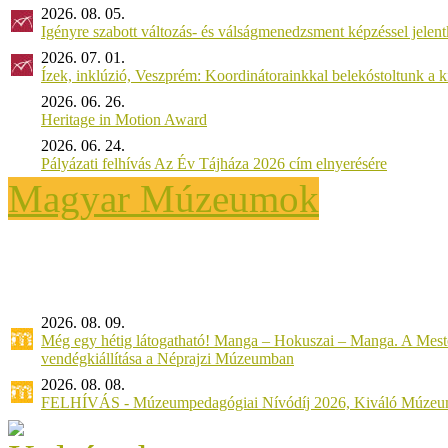
2026. 08. 05.
Igényre szabott változás- és válságmenedzsment képzéssel jel
2026. 07. 01.
Ízek, inklúzió, Veszprém: Koordinátorainkkal belekóstoltunk a 
2026. 06. 26.
Heritage in Motion Award
2026. 06. 24.
Pályázati felhívás Az Év Tájháza 2026 cím elnyerésére
Magyar Múzeumok
2026. 08. 09.
Még egy hétig látogatható! Manga – Hokuszai – Manga. A Meste
vendégkiállítása a Néprajzi Múzeumban
2026. 08. 08.
FELHÍVÁS - Múzeumpedagógiai Nívódíj 2026, Kiváló Múzeu