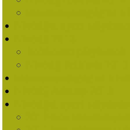
Múzeumpedagógiai Nív
Nívódíjat nyert pályázat
Nívódíj 2013
Beérkezett pályázatok
Nívódíj Felhívás 2013
Múzeumpedagógiai Nívód
Nívódíj Adatlap 2013
Nívódíjat nyert pályáza
2012-ben Múzeumpedag
2011-ben Múzeumpedag