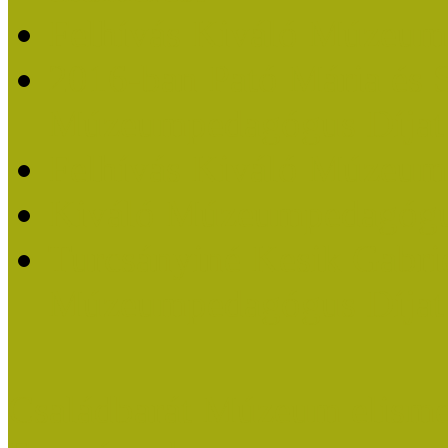
Felhívás Kiváló Múzeum
2016-ban Pató Mária és 
Múzeumpedagógus Díjat
Felhívás Kiváló Múzeum
Kiváló Múzeumpedagógus
Turcsányiné Kesik Gabrie
Múzeumpedagógus Díjat
Családbarát Múzeum elisme