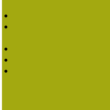
Életműdíjat
Múzeumpedagógiai Életm
Dr. Vásárhelyi Tamásé a
2013-ban
Ki kapja 2013-ban a Mú
Múzeumpedagógiai Életm
Felhívás múzeumpedagógi
Közösségi Múzeum elismer