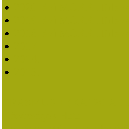
2020. évi MOKK Hírleve
2019. évi MOKK Hírleve
2018. évi MOKK Hírleve
2017
2014.
2013.
ERASMUS + (KA120-AD
Közösségek Hete
Országos Múzeumpedagógia