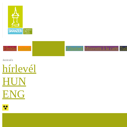
Hírek, események
Főoldal
Rólunk
Képzések
Múzeumi à la carte
Tud
hírlevél
HUN
ENG
Múzeumok Őszi Fesztiválja