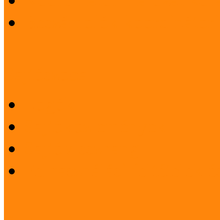
Beszámolók koordinátori
Sajtószoba
Logók
Sajtóközlemények
Sajtóvisszhang
Felhasználási feltételek 