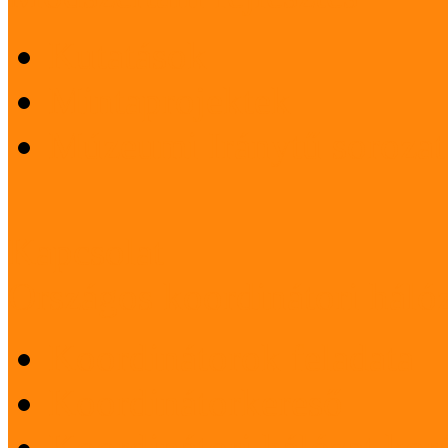
Kutatások
Mintaprojektek
Múzeumi Iránytű sorozat
Kapcsolat
Országos koordinátori háló
Koordinátorok feladata
Koordinátorkereső
Koordinátori hálózat korá