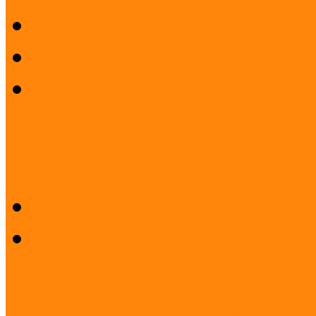
Küldetés
Minőségpolitika
Munkatársaink
MOKK
Története
Múzeumok Mindenkinek
Módszertani fejlesztés