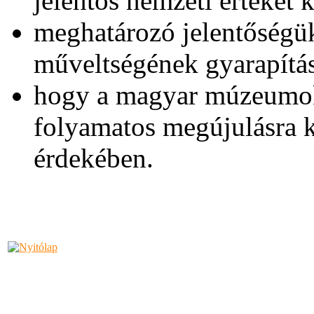
jelentős nemzeti értéket 
meghatározó jelentőségük
műveltségének gyarapítá
hogy a magyar múzeumok
folyamatos megújulásra 
érdekében.