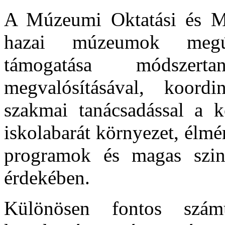
A Múzeumi Oktatási és Mó
hazai múzeumok megúj
támogatása módszerta
megvalósításával, koordi
szakmai tanácsadással a ko
iskolabarát környezet, élm
programok és magas szint
érdekében.
Különösen fontos számu