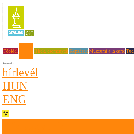
Rólunk
Főoldal
Hírek, események
Képzések
Múzeumi à la carte
Tud
hírlevél
HUN
ENG
Kik vagyunk