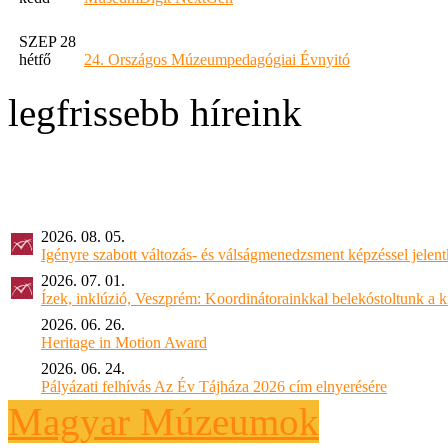
SZEP 28
hétfő
24. Országos Múzeumpedagógiai Évnyitó
legfrissebb híreink
2026. 08. 05.
Igényre szabott változás- és válságmenedzsment képzéssel jel
2026. 07. 01.
Ízek, inklúzió, Veszprém: Koordinátorainkkal belekóstoltunk a 
2026. 06. 26.
Heritage in Motion Award
2026. 06. 24.
Pályázati felhívás Az Év Tájháza 2026 cím elnyerésére
Magyar Múzeumok