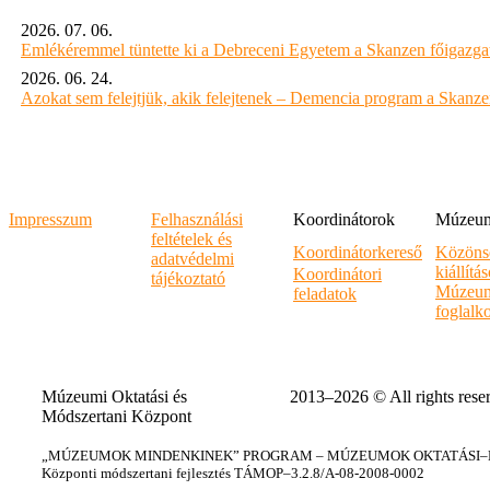
2026. 07. 06.
Emlékéremmel tüntette ki a Debreceni Egyetem a Skanzen főigazgat
2026. 06. 24.
Azokat sem felejtjük, akik felejtenek – Demencia program a Skanz
Impresszum
Felhasználási
Koordinátorok
Múzeumi
feltételek és
Koordinátorkereső
Közöns
adatvédelmi
kiállítá
Koordinátori
tájékoztató
Múzeum
feladatok
foglalk
Múzeumi Oktatási és
2013–2026 © All rights rese
Módszertani Központ
„MÚZEUMOK MINDENKINEK” PROGRAM – MÚZEUMOK OKTATÁSI–KÉ
Központi módszertani fejlesztés TÁMOP–3.2.8/A-08-2008-0002