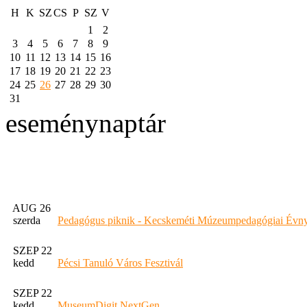
H
K
SZ
CS
P
SZ
V
1
2
3
4
5
6
7
8
9
10
11
12
13
14
15
16
17
18
19
20
21
22
23
24
25
26
27
28
29
30
31
eseménynaptár
AUG 26
szerda
Pedagógus piknik - Kecskeméti Múzeumpedagógiai Évny
SZEP 22
kedd
Pécsi Tanuló Város Fesztivál
SZEP 22
kedd
MuseumDigit NextGen