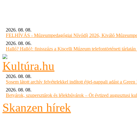
2026. 08. 08.
FELHÍVÁS - Múzeumpedagógiai Nívódíj 2026, Kiváló Múzeumpe
2026. 08. 06.
Halló? Halló!: finisszázs a Kiscelli Múzeum telefontörténeti tárlatán
2026. 08. 08.
Sosem látott archív felvételekkel indított éjjel-nappali adást a Gree
2026. 08. 08.
Betyárok, szupersztárok és lélekbúvárok – Öt évtized augusztusi kul
Skanzen hírek