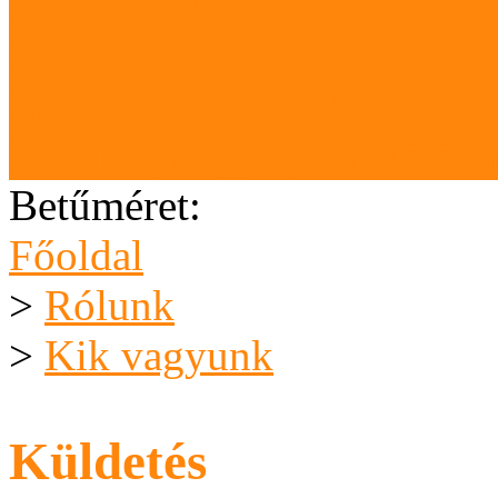
Partnereink
Elismeréseink
Letölthető anyagok
Karrier (megpályázható áll
Betűméret:
Főoldal
>
Rólunk
>
Kik vagyunk
Küldetés