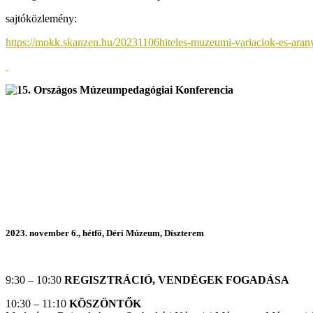
sajtóközlemény:
https://mokk.skanzen.hu/20231106hiteles-muzeumi-variaciok-es-ara
2023. november 6., hétfő, Déri Múzeum, Díszterem
9:30 – 10:30
REGISZTRÁCIÓ, VENDÉGEK FOGADÁSA
10:30 – 11:10
KÖSZÖNTŐK