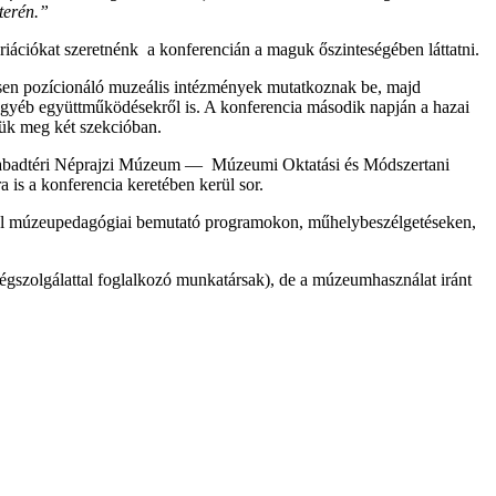
terén.”
iációkat szeretnénk a konferencián a maguk őszinteségében láttatni.
esen pozícionáló muzeális intézmények mutatkoznak be, majd
 egyéb együttműködésekről is. A konferencia második napján a hazai
jük meg két szekcióban.
ó Szabadtéri Néprajzi Múzeum — Múzeumi Oktatási és Módszertani
a is a konferencia keretében kerül sor.
el múzeupedagógiai bemutató programokon, műhelybeszélgetéseken,
olgálattal foglalkozó munkatársak), de a múzeumhasználat iránt