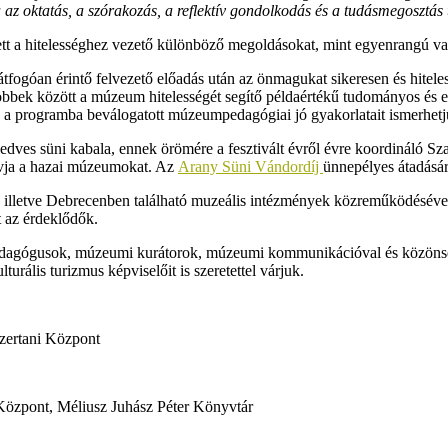
 az oktatás, a szórakozás, a reflektív gondolkodás és a tudásmegosztás 
t a hitelességhez vezető különböző megoldásokat, mint egyenrangú var
tfogóan érintő felvezető előadás után az önmagukat sikeresen és hitel
 többek között a múzeum hitelességét segítő példaértékű tudományos és
és a programba beválogatott múzeumpedagógiai jó gyakorlatait ismerhet
kedves süni kabala, ennek örömére a fesztivált évről évre koordinál
vja a hazai múzeumokat. Az
Arany Süni Vándordíj
ünnepélyes átadásár
 illetve Debrecenben található muzeális intézmények közreműködésév
t az érdeklődők.
agógusok, múzeumi kurátorok, múzeumi kommunikációval és közönségsz
urális turizmus képviselőit is szeretettel várjuk.
zertani Központ
zpont, Méliusz Juhász Péter Könyvtár