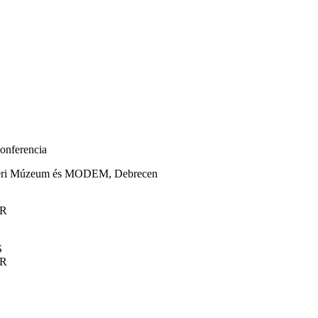
onferencia
ri Múzeum és MODEM, Debrecen
R
S
R