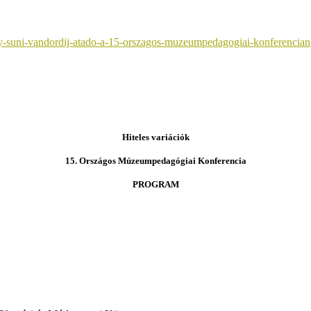
ny-suni-vandordij-atado-a-15-orszagos-muzeumpedagogiai-konferencian
Hiteles variációk
15. Országos Múzeumpedagógiai Konferencia
PROGRAM