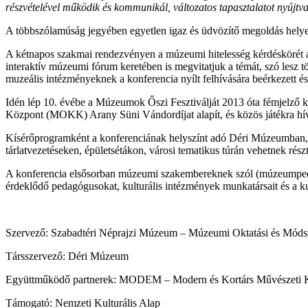
részvételével működik és kommunikál, változatos tapasztalatot nyújtva
A többszólamúság jegyében egyetlen igaz és üdvözítő megoldás helyet
A kétnapos szakmai rendezvényen a múzeumi hitelesség kérdéskörét á
interaktív múzeumi fórum keretében is megvitatjuk a témát, szó lesz
muzeális intézményeknek a konferencia nyílt felhívására beérkezett 
Idén lép 10. évébe a Múzeumok Őszi Fesztiválját 2013 óta fémjelző 
Központ (MOKK) Arany Süni Vándordíjat alapít, és közös játékra hí
Kísérőprogramként a konferenciának helyszínt adó Déri Múzeumban,
tárlatvezetéseken, épületsétákon, városi tematikus túrán vehetnek rész
A konferencia elsősorban múzeumi szakembereknek szól (múzeumped
érdeklődő pedagógusokat, kulturális intézmények munkatársait és a kult
Szervező: Szabadtéri Néprajzi Múzeum – Múzeumi Oktatási és Móds
Társszervező: Déri Múzeum
Együttműködő partnerek: MODEM – Modern és Kortárs Művészeti Kö
Támogató: Nemzeti Kulturális Alap