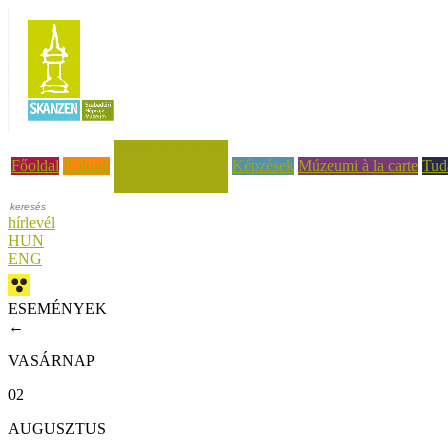
Hírek, események
Főoldal
Rólunk
Képzések
Múzeumi à la carte
Tud
hírlevél
HUN
ENG
ESEMÉNYEK
←
VASÁRNAP
02
AUGUSZTUS