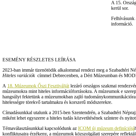
A 15. Ország
kerül sor.
Felhívásunk 
információ.
ESEMÉNY RÉSZLETES LEÍRÁSA
2023-ban immár tizenötödik alkalommal rendezi meg a Szabadtéri 
Hiteles variációk
címmel Debrecenben, a Déri Múzeumban és MODEM
A
18. Múzeumok Őszi Fesztiválját
lezáró országos szakmai rendezvény
múzeumokra mint hiteles információforrásokra. A múzeumok e szerepéne
hangsúlyt fektetünk a múzeumokban zajló tudománykommunikációra. F
hitelességre törekvő tartalmakra és korszerű módszerekre.
Címadásunkkal utalunk a 2015-ben Szentendrén, a Szabadtéri Népr
miként lehet egyszerre a hiteles tudás közvetítésének színtere és nyito
Témaválasztásunkkal kapcsolódunk az
ICOM új múzeum definíciójá
konfliktusaira érzékeny, a múzeumok közszolgálati szerepére reflektá