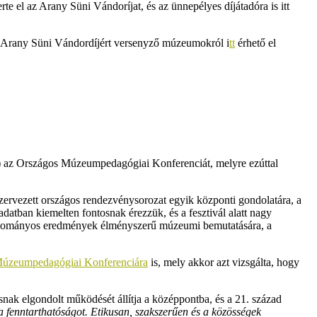
 el az Arany Süni Vándoríjat, és az ünnepélyes díjátadóra is itt
 Arany Süni Vándordíjért versenyző múzeumokról i
tt
érhető el
az Országos Múzeumpedagógiai Konferenciát, melyre ezúttal
zervezett országos rendezvénysorozat egyik központi gondolatára, a
atban kiemelten fontosnak érezzük, és a fesztivál alatt nagy
 tudományos eredmények élményszerű múzeumi bemutatására, a
Múzeumpedagógiai Konferenciára
is, mely akkor azt vizsgálta, hogy
snak elgondolt működését állítja a középpontba, és a 21. század
 a fenntarthatóságot.
Etikusan, szakszerűen és a közösségek