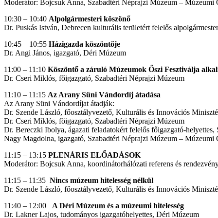
Moderátor: Bojcsuk Anna, Szabadtéri Néprajzi Múzeum – Múzeumi O
10:30 – 10:40
Alpolgármesteri köszönő
Dr. Puskás István, Debrecen kulturális területért felelős alpolgármeste
10:45 – 10:55
Házigazda köszöntője
Dr. Angi János, igazgató, Déri Múzeum
11:00 – 11:10
Köszöntő a záruló Múzeumok Őszi Fesztiválja alka
Dr. Cseri Miklós, főigazgató, Szabadtéri Néprajzi Múzeum
11:10 – 11:15
Az Arany Süni Vándordíj átadása
Az Arany Süni Vándordíjat átadják:
Dr. Szende László, főosztályvezető, Kulturális és Innovációs Minis
Dr. Cseri Miklós, főigazgató, Szabadtéri Néprajzi Múzeum
Dr. Bereczki Ibolya, ágazati feladatokért felelős főigazgató-helyette
Nagy Magdolna, igazgató, Szabadtéri Néprajzi Múzeum – Múzeumi O
11:15 – 13:15
PLENÁRIS
ELŐADÁSOK
Moderátor: Bojcsuk Anna, koordinátorhálózati referens és rendezvé
11:15 – 11:35
Nincs múzeum hitelesség nélkül
Dr. Szende László, főosztályvezető, Kulturális és Innovációs Minis
11:40 – 12:00
A Déri Múzeum és a múzeumi hitelesség
Dr. Lakner Lajos, tudományos igazgatóhelyettes, Déri Múzeum