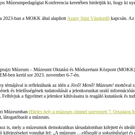
os Múzeumpedagógiai Konferencia keretében hirdetjük ki, hogy ki nyerte
a 2023-ban a MOKK által alapított
Arany Süni Vándordíj
kapcsán. Az
Néprajzi Múzeum – Múzeumi Oktatási és Módszertani Központ (MOKK) 
-ben kerül sor 2023. november 6-7-én.
 témájával is reflektálunk az idén a
Jövő! Menő! Múzeum!
mottóval s
k és felelősségének tudatosítását a jelenkorunkat uraló információárad
elhívjuk a figyelmet a jelenkor kihívásaira is reagáló kutatások és
ajzi Múzeumban
Hiteles hely a múzeum
címmel szervezett 7. Országos 
tt, látogatóbarát a múzeum.
hoz is, mely a múzeumok demokratikus társadalomban kifejtett és ideáli
ló kifejezéseket vonultat fel: „A múzeum …
elősegíti a sokszínűséget és