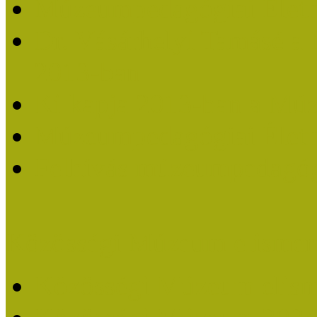
Múzeumpedagógiai Életm
Dr. Vásárhelyi Tamásé a
2013-ban
Ki kapja 2013-ban a Mú
Múzeumpedagógiai Életm
Felhívás múzeumpedagógi
Közösségi Múzeum elismer
Közösségi Múzeum elisme