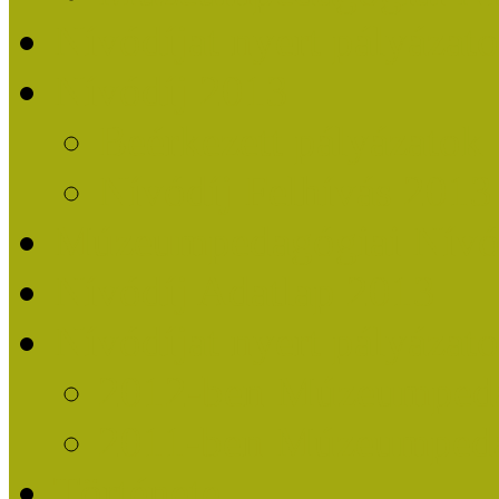
Nívódíjat nyert pályázat
Nívódíj 2013
Beérkezett pályázatok
Nívódíj Felhívás 2013
Múzeumpedagógiai Nívód
Nívódíj Adatlap 2013
Nívódíjat nyert pályáza
2012-ben Múzeumpedag
2011-ben Múzeumpedag
Története