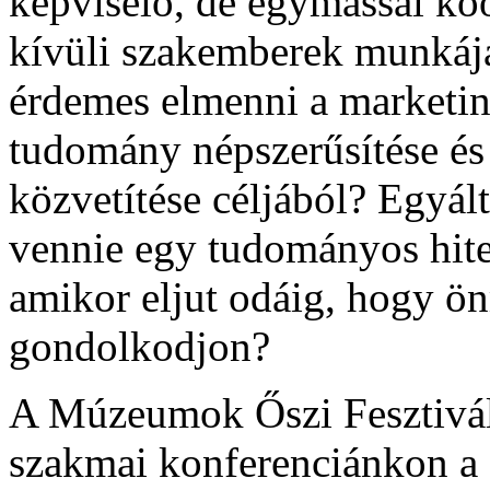
képviselő, de egymással k
kívüli szakemberek munkáj
érdemes elmenni a marketin
tudomány népszerűsítése é
közvetítése céljából? Egyál
vennie egy tudományos hit
amikor eljut odáig, hogy ö
gondolkodjon?
A Múzeumok Őszi Fesztivá
szakmai konferenciánkon a 