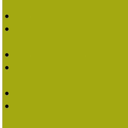
Múzeumpedagógiai Életm
Felhívás: Múzeumpedagó
Kustánné Hegyi Füstös I
Életműdíjat 2019-ben
Felhívás Múzeumpedagóg
Gratulálunk Káldy Mári
Életműdíjhoz!
Múzeumpedagógiai Élet
2015-ben Lovas Márta k
Életműdíjat