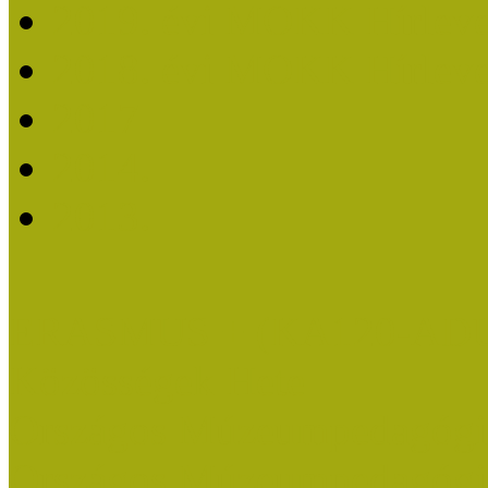
2019. évi MOKK Hírleve
2018. évi MOKK Hírleve
2017
2014.
2013.
ERASMUS + (KA120-AD
Közösségek Hete
Országos Múzeumpedagógia
Országos Múzeumpedagógia