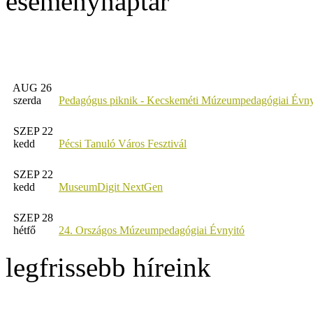
eseménynaptár
AUG 26
szerda
Pedagógus piknik - Kecskeméti Múzeumpedagógiai Évny
SZEP 22
kedd
Pécsi Tanuló Város Fesztivál
SZEP 22
kedd
MuseumDigit NextGen
SZEP 28
hétfő
24. Országos Múzeumpedagógiai Évnyitó
legfrissebb híreink