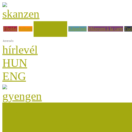
Hírek, események
Főoldal
Rólunk
Képzések
Múzeumi à la carte
Tud
hírlevél
HUN
ENG
Múzeumok Őszi Fesztiválja
Múzeumpedagógiai Nívódí