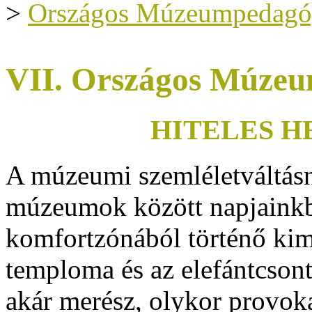
>
Országos Múzeumpedagóg
VII. Országos Múzeu
HITELES H
A múzeumi szemléletváltás
múzeumok között napjainkb
komfortzónából történő kim
temploma és az elefántcson
akár merész, olykor provokat