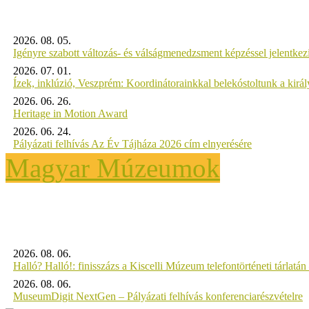
2026. 08. 05.
Igényre szabott változás- és válságmenedzsment képzéssel jelent
2026. 07. 01.
Ízek, inklúzió, Veszprém: Koordinátorainkkal belekóstoltunk a kirá
2026. 06. 26.
Heritage in Motion Award
2026. 06. 24.
Pályázati felhívás Az Év Tájháza 2026 cím elnyerésére
Magyar Múzeumok
2026. 08. 06.
Halló? Halló!: finisszázs a Kiscelli Múzeum telefontörténeti tárlatán
2026. 08. 06.
MuseumDigit NextGen – Pályázati felhívás konferenciarészvételre