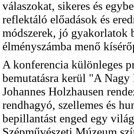
válaszokat, sikeres és egy
reflektáló előadások és ere
módszerek, jó gyakorlatok 
élményszámba menő kísérőp
A konferencia különleges 
bemutatásra kerül "A Nagy
Johannes Holzhausen rendez
rendhagyó, szellemes és 
bepillantást enged egy világ
Szépművészeti Múzeum színf