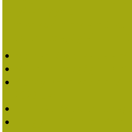
Pályázatfigyelő
Nemzetközi hírek a múzeum
Múzeumpedagógiai Életmű
Molnár József kapta a M
Múzeumpedagógiai Élet
Koltay Erika kapta a Mú
2023-ban
Felhívás: Múzeumpedagó
Lengyelné Kurucz Katali