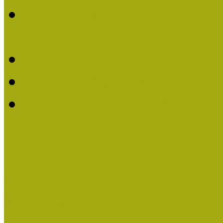
2016-ban Pató Mária és 
Múzeumpedagógus Díjat
Felhívás Kiváló Múzeum
Kiváló Múzeumpedagógus
Turcsányiné Kesik Gabrie
Múzeumpedagógus Díjat
Családbarát Múzeum elisme
Események