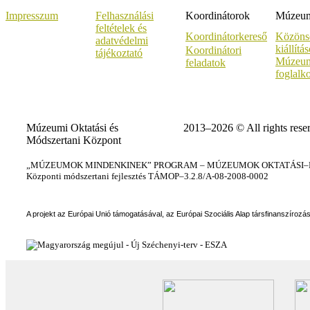
Impresszum
Felhasználási
Koordinátorok
Múzeumi
feltételek és
Koordinátorkereső
Közöns
adatvédelmi
kiállítá
Koordinátori
tájékoztató
Múzeum
feladatok
foglalk
Múzeumi Oktatási és
2013–2026 © All rights rese
Módszertani Központ
„MÚZEUMOK MINDENKINEK” PROGRAM – MÚZEUMOK OKTATÁSI–KÉ
Központi módszertani fejlesztés TÁMOP–3.2.8/A-08-2008-0002
A projekt az Európai Unió támogatásával, az Európai Szociális Alap társfinanszírozá