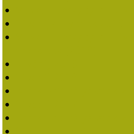
Múzeumpedagógiai Nívó
Nívódíjat nyertek 2019-
Múzeumpedagógiai Nívódí
nevezések (2019)
Nívódíj 2019
Nívódíj 2018
Beérkezett pályázatok 2
Nívódíj 2017
Beérkezett pályázatok 2
Nívódíjat nyert pályázat