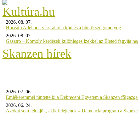
2026. 08. 07.
Horváth Adél oda visz, ahol a köd és a bűn összegomolyog
2026. 08. 07.
Gasztro – Komoly kérdések különleges ízekkel az Életed fagyija n
Skanzen hírek
2026. 07. 06.
Emlékéremmel tüntette ki a Debreceni Egyetem a Skanzen főigazgat
2026. 06. 24.
Azokat sem felejtjük, akik felejtenek – Demencia program a Skanz