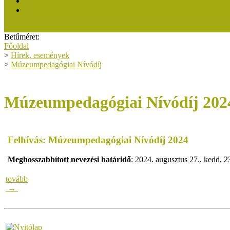
Közösségi Múzeum 2019
A Közösségi Múzeum elismerésről dióhéjban
Betűméret:
Főoldal
>
Hírek, események
>
Múzeumpedagógiai Nívódíj
Múzeumpedagógiai Nívódíj 202
Felhívás: Múzeumpedagógiai Nívódíj 2024
Meghosszabbított nevezési határidő
: 2024. augusztus 27., kedd, 2
tovább
→