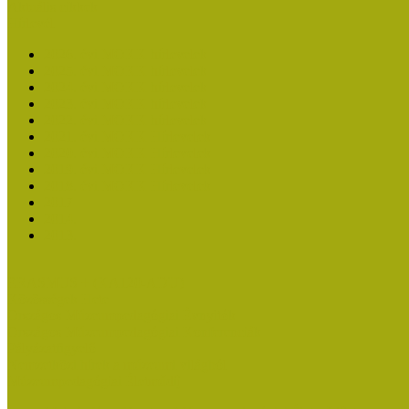
Aktuális cikkek
Hírlevél
2026. évi MOKK hírlevelek
2025. évi MOKK hírlevelek
2024. évi MOKK hírlevelek
2023. évi MOKK hírlevelek
2022. évi MOKK hírlevelek
2021. évi MOKK Hírlevelek
2020. évi MOKK Hírlevelek
2019. évi MOKK Hírlevelek
2018. évi MOKK Hírlevelek
2017
2014.
2013.
ERASMUS + (KA120-ADU)
Közösségek Hete
Országos Múzeumpedagógiai Évnyitók
Országos Múzeumpedagógiai Konferenciák
Pályázatfigyelő
Nemzetközi hírek a múzeumi világból
Múzeumpedagógiai Életműdíj