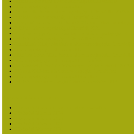
Molnár József kapta a Múzeumpedagógiai Életműdíjat
Múzeumpedagógiai Életműdíj 2025
Koltay Erika kapta a Múzeumpedagógiai Életműdíjat 2023-ban
Felhívás: Múzeumpedagógiai Életműdíj 2023
Lengyelné Kurucz Katalin kapta 2021-ben a Múzeumpedagógia
Felhívás: Múzeumpedagógiai Életműdíj 2021
Kustánné Hegyi Füstös Ilona kapta a Múzeumpedagógiai Életm
Felhívás Múzeumpedagógiai Életműdíjra 2019
Gratulálunk Káldy Máriának a Múzeumpedagógiai Életműdíjh
Múzeumpedagógiai Életműdíj 2017
2015-ben Lovas Márta kapta a Múzeumpedagógiai Életműdíjat
Múzeumpedagógiai Életműdíj 2015 - Felhívás
Dr. Vásárhelyi Tamásé a Múzeumpedagógiai Életműdíj 2013-b
Ki kapja 2013-ban a Múzeumpedagógiai Életműdíjat?
Múzeumpedagógiai Életműdíj 2013 adatlap
Felhívás múzeumpedagógiai életmű elismerésére 2013
Közösségi Múzeum elismerés
Közösségi Múzeum elismerő címben részesültek
Közösségi Múzeum 2024
Közösségi Múzeum 2023
Közösségi Múzeum 2021
Közösségi Múzeum 2020