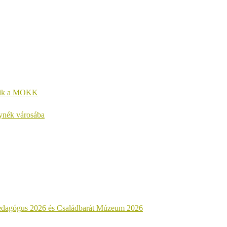
kezik a MOKK
lynék városába
dagógus 2026 és Családbarát Múzeum 2026