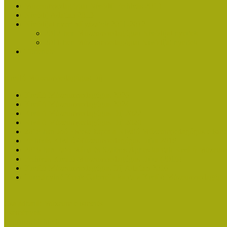
Múzeumpedagógiai Nívódíj Felhívás 2013
Nívódíj Adatlap 2013
Nívódíjat nyert pályázatok 2011-2012
2012-ben Múzeumpedagógiai Nívódíjat nyertek
2011-ben Múzeumpedagógiai Nívódíjat nyertek
Története
Kiváló Múzeumpedagógus Díj
Kiváló Múzeumpedagógus 2026
Kiváló Múzeumpedagógus 2024
Kiváló Múzeumpedagógus Díj 2022
Kiváló Múzeumpedagógus Díj 2020
2018-ban Joó Emese kapta a Kiváló Múzeumpedagógus elisme
Felhívás Kiváló Múzeumpedagógus Díjra 2018
2016-ban Pató Mária és Szabics Ágnes kaptak Kiváló Múzeum
Felhívás Kiváló Múzeumpedagógus Díjra (2016)
Kiváló Múzeumpedagógus Díj Adatlap 2016
Turcsányiné Kesik Gabriella kapta a Kiváló Múzeumpedagógus
Családbarát Múzeum elismerés
Események
Legfrissebb hírek