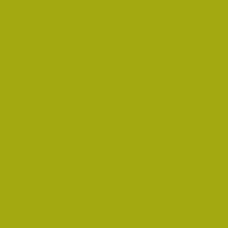
i Életműdíjat
űdíjat 2019-ben
oz!
an