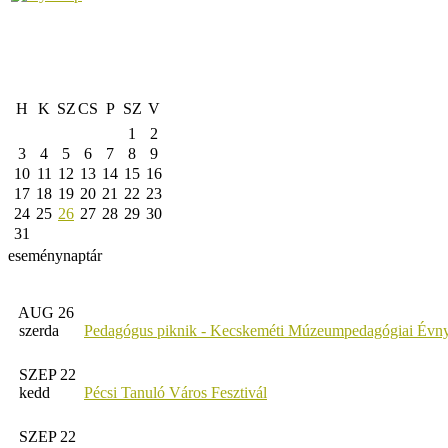
H
K
SZ
CS
P
SZ
V
1
2
3
4
5
6
7
8
9
10
11
12
13
14
15
16
17
18
19
20
21
22
23
24
25
26
27
28
29
30
31
eseménynaptár
AUG 26
szerda
Pedagógus piknik - Kecskeméti Múzeumpedagógiai Évny
SZEP 22
kedd
Pécsi Tanuló Város Fesztivál
SZEP 22