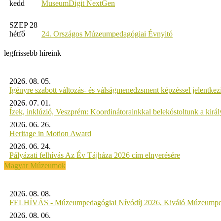
kedd
MuseumDigit NextGen
SZEP 28
hétfő
24. Országos Múzeumpedagógiai Évnyitó
legfrissebb híreink
2026. 08. 05.
Igényre szabott változás- és válságmenedzsment képzéssel jelent
2026. 07. 01.
Ízek, inklúzió, Veszprém: Koordinátorainkkal belekóstoltunk a kirá
2026. 06. 26.
Heritage in Motion Award
2026. 06. 24.
Pályázati felhívás Az Év Tájháza 2026 cím elnyerésére
Magyar Múzeumok
2026. 08. 08.
FELHÍVÁS - Múzeumpedagógiai Nívódíj 2026, Kiváló Múzeumpe
2026. 08. 06.