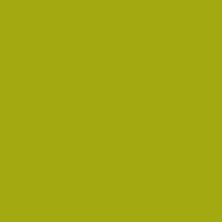
rést
pedagógus Díjat
 Díjat 2014-ben