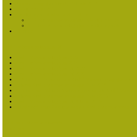
Múzeumpedagógiai Nívódíj Felhívás 2013
Nívódíj Adatlap 2013
Nívódíjat nyert pályázatok 2011-2012
2012-ben Múzeumpedagógiai Nívódíjat nyertek
2011-ben Múzeumpedagógiai Nívódíjat nyertek
Története
Kiváló Múzeumpedagógus Díj
Kiváló Múzeumpedagógus 2026
Kiváló Múzeumpedagógus 2024
Kiváló Múzeumpedagógus Díj 2022
Kiváló Múzeumpedagógus Díj 2020
2018-ban Joó Emese kapta a Kiváló Múzeumpedagógus elisme
Felhívás Kiváló Múzeumpedagógus Díjra 2018
2016-ban Pató Mária és Szabics Ágnes kaptak Kiváló Múzeum
Felhívás Kiváló Múzeumpedagógus Díjra (2016)
Kiváló Múzeumpedagógus Díj Adatlap 2016
Turcsányiné Kesik Gabriella kapta a Kiváló Múzeumpedagógus
Családbarát Múzeum elismerés
Események
Legfrissebb hírek