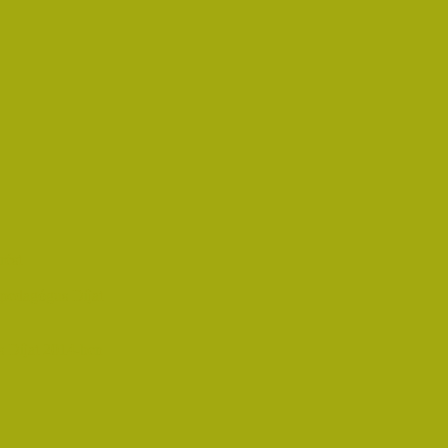
rést
pedagógus Díjat
 Díjat 2014-ben