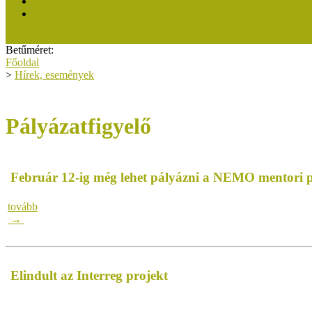
Közösségi Múzeum 2019
A Közösségi Múzeum elismerésről dióhéjban
Betűméret:
Főoldal
>
Hírek, események
Pályázatfigyelő
Február 12-ig még lehet pályázni a NEMO mentori 
tovább
→
Elindult az Interreg projekt