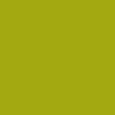
i Életműdíjat
űdíjat 2019-ben
oz!
an