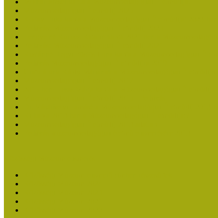
Molnár József kapta a Múzeumpedagógiai Életműdíjat
Múzeumpedagógiai Életműdíj 2025
Koltay Erika kapta a Múzeumpedagógiai Életműdíjat 2023-ban
Felhívás: Múzeumpedagógiai Életműdíj 2023
Lengyelné Kurucz Katalin kapta 2021-ben a Múzeumpedagógia
Felhívás: Múzeumpedagógiai Életműdíj 2021
Kustánné Hegyi Füstös Ilona kapta a Múzeumpedagógiai Életm
Felhívás Múzeumpedagógiai Életműdíjra 2019
Gratulálunk Káldy Máriának a Múzeumpedagógiai Életműdíjh
Múzeumpedagógiai Életműdíj 2017
2015-ben Lovas Márta kapta a Múzeumpedagógiai Életműdíjat
Múzeumpedagógiai Életműdíj 2015 - Felhívás
Dr. Vásárhelyi Tamásé a Múzeumpedagógiai Életműdíj 2013-b
Ki kapja 2013-ban a Múzeumpedagógiai Életműdíjat?
Múzeumpedagógiai Életműdíj 2013 adatlap
Felhívás múzeumpedagógiai életmű elismerésére 2013
Közösségi Múzeum elismerés
Közösségi Múzeum elismerő címben részesültek
Közösségi Múzeum 2024
Közösségi Múzeum 2023
Közösségi Múzeum 2021
Közösségi Múzeum 2020