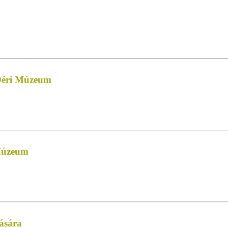
 Déri Múzeum
 Múzeum
ására