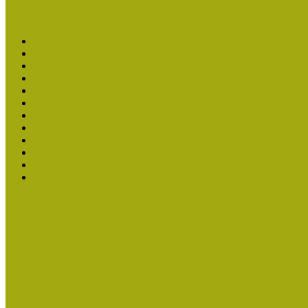
Aktuális cikkek
Hírlevél
2026. évi MOKK hírlevelek
2025. évi MOKK hírlevelek
2024. évi MOKK hírlevelek
2023. évi MOKK hírlevelek
2022. évi MOKK hírlevelek
2021. évi MOKK Hírlevelek
2020. évi MOKK Hírlevelek
2019. évi MOKK Hírlevelek
2018. évi MOKK Hírlevelek
2017
2014.
2013.
ERASMUS + (KA120-ADU)
Közösségek Hete
Országos Múzeumpedagógiai Évnyitók
Országos Múzeumpedagógiai Konferenciák
Pályázatfigyelő
Nemzetközi hírek a múzeumi világból
Múzeumpedagógiai Életműdíj