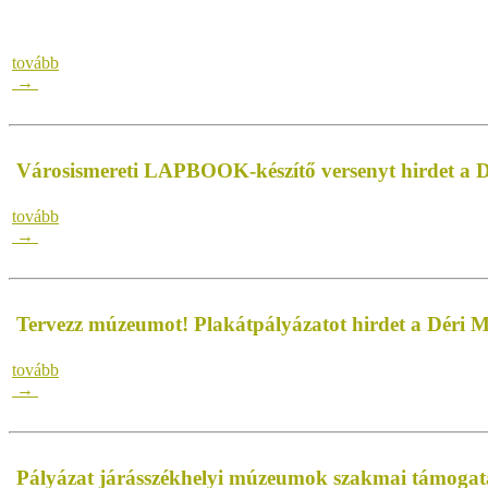
tovább
→
Városismereti LAPBOOK-készítő versenyt hirdet a
tovább
→
Tervezz múzeumot! Plakátpályázatot hirdet a Déri
tovább
→
Pályázat járásszékhelyi múzeumok szakmai támogat