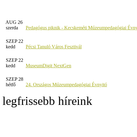
AUG 26
szerda
Pedagógus piknik - Kecskeméti Múzeumpedagógiai Évny
SZEP 22
kedd
Pécsi Tanuló Város Fesztivál
SZEP 22
kedd
MuseumDigit NextGen
SZEP 28
hétfő
24. Országos Múzeumpedagógiai Évnyitó
legfrissebb híreink