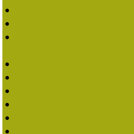
Múzeumpedagógiai Nívó
Nívódíjat nyertek 2019-
Múzeumpedagógiai Nívódí
nevezések (2019)
Nívódíj 2019
Nívódíj 2018
Beérkezett pályázatok 2
Nívódíj 2017
Beérkezett pályázatok 2
Nívódíjat nyert pályázat