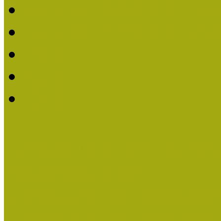
2019. évi MOKK Hírleve
2018. évi MOKK Hírleve
2017
2014.
2013.
ERASMUS + (KA120-AD
Közösségek Hete
Országos Múzeumpedagógia
Országos Múzeumpedagógia