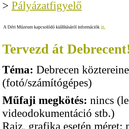
>
Pályázatfigyelő
A Déri Múzeum kapcsolódó kiállításáról információk
itt.
Tervezd át Debrecent!
Téma:
Debrecen köztereinek
(fotó/számítógépes)
Műfaji megkötés:
nincs (le
videodokumentáció stb.)
Rajz, grafika esetén méret: