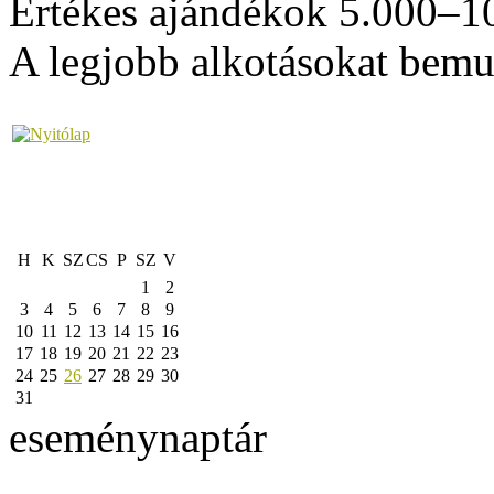
Értékes ajándékok 5.000–10
A legjobb alkotásokat bem
H
K
SZ
CS
P
SZ
V
1
2
3
4
5
6
7
8
9
10
11
12
13
14
15
16
17
18
19
20
21
22
23
24
25
26
27
28
29
30
31
eseménynaptár