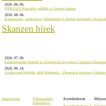
2026. 08. 06.
FIPRESCI Nagydíjra jelölték a Csendes barátot
2026. 08. 06.
Kamarazene, jazzkoncert, bábelőadás és Bartók-bemutató a Kaposf
Skanzen hírek
2026. 07. 06.
Emlékéremmel tüntette ki a Debreceni Egyetem a Skanzen főigazgat
2026. 06. 24.
Azokat sem felejtjük, akik felejtenek – Demencia program a Skanz
Impresszum
Felhasználási
Koordinátorok
Múzeumi
feltételek és
Koordinátorkereső
Közöns