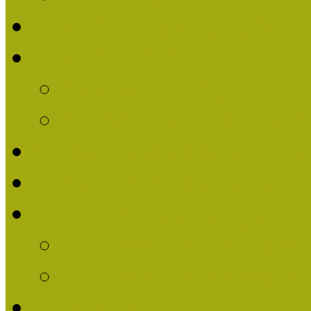
Nívódíjat nyert pályázat
Nívódíj 2013
Beérkezett pályázatok
Nívódíj Felhívás 2013
Múzeumpedagógiai Nívód
Nívódíj Adatlap 2013
Nívódíjat nyert pályáza
2012-ben Múzeumpedag
2011-ben Múzeumpedag
Története