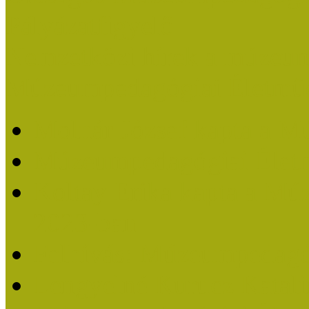
Pályázatfigyelő
Nemzetközi hírek a múzeum
Múzeumpedagógiai Életmű
Molnár József kapta a M
Múzeumpedagógiai Élet
Koltay Erika kapta a Mú
2023-ban
Felhívás: Múzeumpedagó
Lengyelné Kurucz Katali