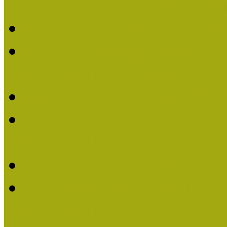
Múzeumpedagógiai Életm
Felhívás: Múzeumpedagó
Kustánné Hegyi Füstös I
Életműdíjat 2019-ben
Felhívás Múzeumpedagóg
Gratulálunk Káldy Mári
Életműdíjhoz!
Múzeumpedagógiai Élet
2015-ben Lovas Márta k
Életműdíjat