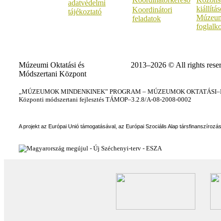
adatvédelmi
kiállítá
Koordinátori
tájékoztató
Múzeum
feladatok
foglalk
Múzeumi Oktatási és
2013–2026 © All rights rese
Módszertani Központ
„MÚZEUMOK MINDENKINEK” PROGRAM – MÚZEUMOK OKTATÁSI–KÉ
Központi módszertani fejlesztés TÁMOP–3.2.8/A-08-2008-0002
A projekt az Európai Unió támogatásával, az Európai Szociális Alap társfinanszírozá