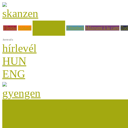
Hírek, események
Főoldal
Rólunk
Képzések
Múzeumi à la carte
Tud
hírlevél
HUN
ENG
Múzeumok Őszi Fesztiválja
Múzeumpedagógiai Nívódí