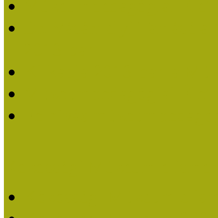
Múzeumpedagógiai Életm
Dr. Vásárhelyi Tamásé a
2013-ban
Ki kapja 2013-ban a Mú
Múzeumpedagógiai Életm
Felhívás múzeumpedagógi
Közösségi Múzeum elismer
Közösségi Múzeum elisme