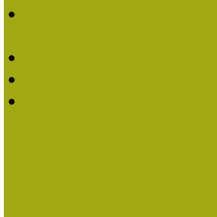
2016-ban Pató Mária és 
Múzeumpedagógus Díjat
Felhívás Kiváló Múzeum
Kiváló Múzeumpedagógus
Turcsányiné Kesik Gabrie
Múzeumpedagógus Díjat
Családbarát Múzeum elisme
Események