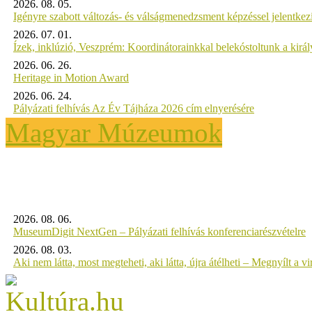
2026. 08. 05.
Igényre szabott változás- és válságmenedzsment képzéssel jelent
2026. 07. 01.
Ízek, inklúzió, Veszprém: Koordinátorainkkal belekóstoltunk a kirá
2026. 06. 26.
Heritage in Motion Award
2026. 06. 24.
Pályázati felhívás Az Év Tájháza 2026 cím elnyerésére
Magyar Múzeumok
2026. 08. 06.
MuseumDigit NextGen – Pályázati felhívás konferenciarészvételre
2026. 08. 03.
Aki nem látta, most megteheti, aki látta, újra átélheti – Megnyílt a virt