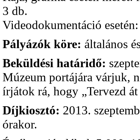
3 db.
Videodokumentáció esetén:
Pályázók köre:
általános é
Beküldési határidő:
szepte
Múzeum portájára várjuk, né
írjátok rá, hogy „Tervezd á
Díjkiosztó:
2013. szeptembe
órakor.