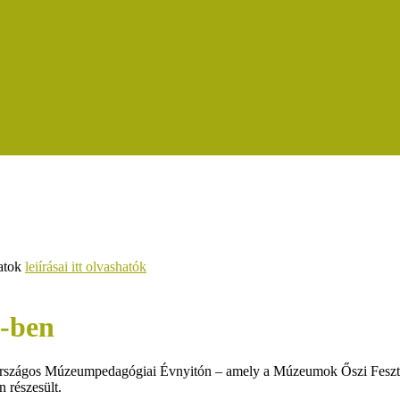
zatok
leiírásai itt olvashatók
5-ben
szágos Múzeumpedagógiai Évnyitón – amely a Múzeumok Őszi Fesztiv
 részesült.