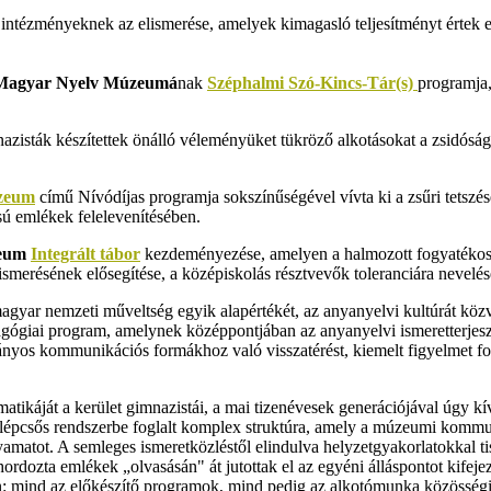
ntézményeknek az elismerése, amelyek kimagasló teljesítményt értek e
 Magyar Nyelv Múzeumá
nak
Széphalmi Szó-Kincs-Tár(s)
programja,
azisták készítettek önálló véleményüket tükröző alkotásokat a zsidóság 
zeum
című Nívódíjas programja sokszínűségével vívta ki a zsűri tetszésé
ású emlékek felelevenítésében.
zeum
Integrált tábor
kezdeményezése, amelyen a halmozott fogyatékosság
smerésének elősegítése, a középiskolás résztvevők toleranciára nevelése,
r nemzeti műveltség egyik alapértékét, az anyanyelvi kultúrát közv
gógiai program, amelynek középpontjában az anyanyelvi ismeretterjes
ányos kommunikációs formákhoz való visszatérést, kiemelt figyelmet for
tikáját a kerület gimnazistái, a mai tizenévesek generációjával úgy kív
blépcsős rendszerbe foglalt komplex struktúra, amely a múzeumi komm
lyamatot. A semleges ismeretközléstől elindulva helyzetgyakorlatokkal ti
hordozta emlékek „olvasásán" át jutottak el az egyéni álláspontot kifeje
tben: mind az előkészítő programok, mind pedig az alkotómunka közössé