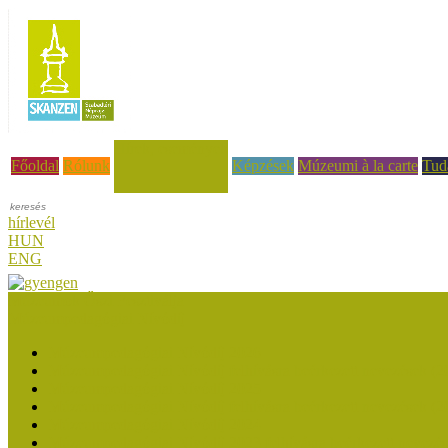
Hírek, események
Főoldal
Rólunk
Képzések
Múzeumi à la carte
Tud
hírlevél
HUN
ENG
Múzeumok Őszi Fesztiválja
Múzeumpedagógiai Nívódíj
Múzeumpedagógiai Nívódíj 2026
Múzeumpedagógiai Nívódíj felhívásra beérkezett nevezések (2
Múzeumpedagógiai Nívódíj 2025
Múzeumpedagógiai Nívódíj felhívásra beérkezett nevezések (2
Múzeumpedagógiai Nívódíj 2024
Múzeumpedagógiai Nívódíj 2023 felhívásra beérkezett nevezé