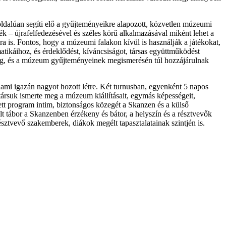
dalúan segíti elő a gyűjteményeikre alapozott, közvetlen múzeumi
ék – újrafelfedezésével és széles körű alkalmazásával miként lehet a
 is. Fontos, hogy a múzeumi falakon kívül is használják a játékokat,
atikáihoz, és érdeklődést, kíváncsiságot, társas együttműködést
 meg, és a múzeum gyűjteményeinek megismerésén túl hozzájárulnak
mi igazán nagyot hozott létre. Két turnusban, egyenként 5 napos
rtársuk ismerte meg a múzeum kiállításait, egymás képességeit,
ített program intim, biztonságos közegét a Skanzen és a külső
 tábor a Skanzenben érzékeny és bátor, a helyszín és a résztvevők
észtvevő szakemberek, diákok megélt tapasztalatainak szintjén is.