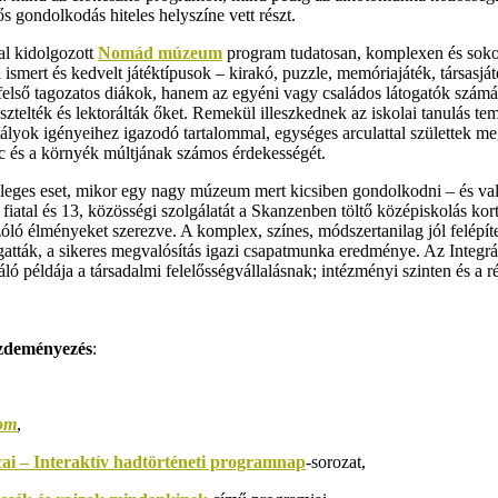
 gondolkodás hiteles helyszíne vett részt.
l kidolgozott
Nomád múzeum
program tudatosan, komplexen és sokol
ismert és kedvelt játéktípusok – kirakó, puzzle, memóriajáték, társasját
első tagozatos diákok, hanem az egyéni vagy családos látogatók számára
ztelték és lektorálták őket. Remekül illeszkednek az iskolai tanulás tem
tályok igényeihez igazodó tartalommal, egységes arculattal születtek
rc és a környék múltjának számos érdekességét.
leges eset, mikor egy nagy múzeum mert kicsiben gondolkodni – és vala
fiatal és 13, közösségi szolgálatát a Skanzenben töltő középiskolás ko
re szóló élményeket szerezve. A komplex, színes, módszertanilag jól felép
ták, a sikeres megvalósítás igazi csapatmunka eredménye. Az Integrált
ó példája a társadalmi felelősségvállalásnak; intézményi szinten és a r
zdeményezés
:
gom
,
i – Interaktív hadtörténeti programnap
-sorozat,