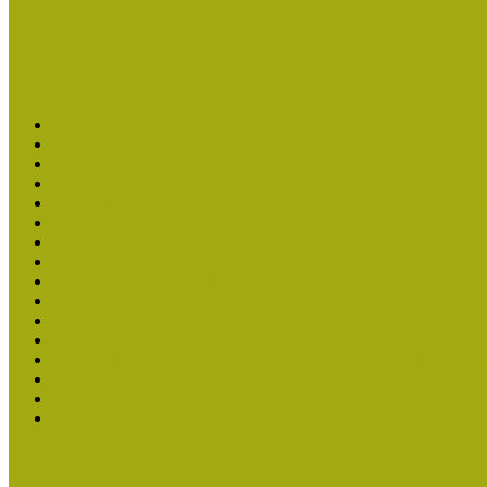
Országos Múzeumpedagógiai Évnyitók
Országos Múzeumpedagógiai Konferenciák
Pályázatfigyelő
Nemzetközi hírek a múzeumi világból
Múzeumpedagógiai Életműdíj
Molnár József kapta a Múzeumpedagógiai Életműdíjat
Múzeumpedagógiai Életműdíj 2025
Koltay Erika kapta a Múzeumpedagógiai Életműdíjat 2023-ban
Felhívás: Múzeumpedagógiai Életműdíj 2023
Lengyelné Kurucz Katalin kapta 2021-ben a Múzeumpedagógia
Felhívás: Múzeumpedagógiai Életműdíj 2021
Kustánné Hegyi Füstös Ilona kapta a Múzeumpedagógiai Életm
Felhívás Múzeumpedagógiai Életműdíjra 2019
Gratulálunk Káldy Máriának a Múzeumpedagógiai Életműdíjh
Múzeumpedagógiai Életműdíj 2017
2015-ben Lovas Márta kapta a Múzeumpedagógiai Életműdíjat
Múzeumpedagógiai Életműdíj 2015 - Felhívás
Dr. Vásárhelyi Tamásé a Múzeumpedagógiai Életműdíj 2013-b
Ki kapja 2013-ban a Múzeumpedagógiai Életműdíjat?
Múzeumpedagógiai Életműdíj 2013 adatlap
Felhívás múzeumpedagógiai életmű elismerésére 2013
Közösségi Múzeum elismerés