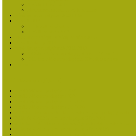
Nívódíj felhívás 2014
Múzeumpedagógiai Nívódíj Adatlap
Nívódíjat nyert pályázatok 2013-ban
Nívódíj 2013
Beérkezett pályázatok
Nívódíj Felhívás 2013
Múzeumpedagógiai Nívódíj Felhívás 2013
Nívódíj Adatlap 2013
Nívódíjat nyert pályázatok 2011-2012
2012-ben Múzeumpedagógiai Nívódíjat nyertek
2011-ben Múzeumpedagógiai Nívódíjat nyertek
Története
Kiváló Múzeumpedagógus Díj
Kiváló Múzeumpedagógus 2026
Kiváló Múzeumpedagógus 2024
Kiváló Múzeumpedagógus Díj 2022
Kiváló Múzeumpedagógus Díj 2020
2018-ban Joó Emese kapta a Kiváló Múzeumpedagógus elisme
Felhívás Kiváló Múzeumpedagógus Díjra 2018
2016-ban Pató Mária és Szabics Ágnes kaptak Kiváló Múzeum
Felhívás Kiváló Múzeumpedagógus Díjra (2016)
Kiváló Múzeumpedagógus Díj Adatlap 2016