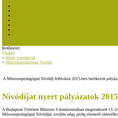
Közösségi Múzeum elismerő címben részesültek
Közösségi Múzeum 2024
Közösségi Múzeum 2023
Közösségi Múzeum 2021
Közösségi Múzeum 2020
Közösségi Múzeum 2019
A Közösségi Múzeum elismerésről dióhéjban
Betűméret:
Főoldal
>
Hírek, események
>
Múzeumpedagógiai Nívódíj
A Múzeumpedagógiai Nívódíj felhívásra 2015-ben beérkezett pályá
Nívódíjat nyert pályázatok 201
A Budapesti Történeti Múzeum Vármúzeumában megrendezett 13. Or
Múzeumpedagógiai Nívódíjat, további négy pedig elismerő oklevélben