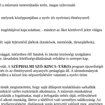
l a múzeumi ismeretátadás terén, magas színvonalú
 melynek középpontjában a nyelv (és nyelvtan) élményszerű
tragédiájával kapcsolatban, - mindezt az őket körülvevő jelen világra
t: saját fejlesztésű játékok (kirakósok, memóriák, társasjátékok),
gal, intézetben élő fiatalok és iskolai közösségi szolgálatos
 társadalmi felelősségvállalásának erősítése is szerepet kap.
etíti. A
SZÉPHALMI SZÓ–KINCS–TÁR(S)
program újszerűségét
ztés és az élményszerű anyanyelv-pedagógia áll. A társtudományok
dítva a kézzel írás népszerűsítésére valamint a nyelvi öröm
ánták megismertetni, hogy saját álláspont kialakítására sarkallták
unikáció széles eszköztárát alkalmazza. A múzeum munkatársai
sztázták a fogalmakat, majd a befogadás nehéz útját, erőfeszítéseit
ző alkotó munkáig, illetve a túlélővel való személyes találkozásig. Az
gi tevékenységként, dialógusok során keresztül valósult meg, amelyben