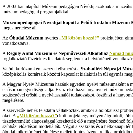
A 2003-ban alapított Múzeumpedagógiai Nívódíj azoknak a muzeális i
múzeumpedagógiai programjaikkal.
Múzeumpedagógiai Nívódíjat kapott
a
Petőfi Irodalmi Múzeum
megismertetése áll.
Az
Óbudai Múzeum
nyertes
„Mi közöm hozzá?”
projektjében gimn
vonatkoztatva.
A
Reguly Antal Múzeum és Népművészeti Alkotóház
Nomád mú
foglalkoztató füzetek és feladatok segítenek a helytörténeti vonatkoz
Valódi kuriózumként szerzett elismerést a
Szabadtéri Néprajzi Mú
középiskolás kortársaik közötti kapcsolat kialakításán túl egymás megi
A Magyar Nyelv Múzeuma hazánk egyetlen nyelvi múzeumaként a magya
elsősorban egyedisége adja. Ez az első hazai anyanyelvi múzeumpeda
segítségével erősíti a nyelvhasználói tudatosságot, ösztönzi a hagyom
megélésére.
A szervezők nehéz feladatra vállalkoztak, amikor a holokauszt problema
őket. A
„Mi közöm hozzá?”
című projekt egy mélyen átgondolt, töb
tiszteletreméltó alapossággal készítették elő a megértésre ösztönző fo
színházi előadáson modellálták. Végül a szakrális és a hétköznapi tér 
óbudai mikrotörténet újraélése mellett fontos üzenet rejlik a projek