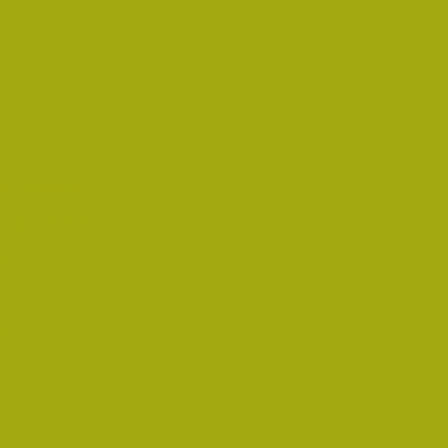
i Életműdíjat
űdíjat 2019-ben
oz!
an