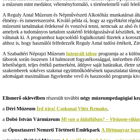
a múzeum mint mediátor, véleményformáló, s történelemről való felelős
A Reguly Antal Múzeum és Népművészeti Alkotóház munkatársai álta
élmény- és ismeretszerzést. Kiváló példa rá, hogy az egyébként régóta 
múzeumi tartalmakat érdekessé és vonzóvá tenni, nemcsak az alsó és f
amelyek a tudományos tartalom szakértő feldolgozásával készültek, tes
váltanak ki. A programhoz kapcsolódó foglalkoztató füzetek a korosz
ahhoz is, hogy használói felfedezzék Reguly Antal tudósi értékeit, Zi
A Szabadtéri Néprajzi Múzeum
Integrált tábor
programja az a külön
táborok során összesen 14 halmozott fogyatékossággal, intézetben élő 
lehetőségeit, teljes értékű partnerként, átlépve saját határaikat, élet
szakemberek sokéves szakmai együttműködésének tapasztalatai támogat
adottságait maximálisan figyelembe vevő és hasznosító programja kivál
Elismerő oklevélben
részesült további
négy múzeumpedagógiai ke
a
Déri Múzeum
Írd újra! Csokonai Vitéz Remake
,
a
Dobó István Vármúzeum
Mi van a ládafiában? – Virágom-vilá
az
Ópusztaszeri Nemzeti Történeti Emlékpark
A Hétmagyar harca