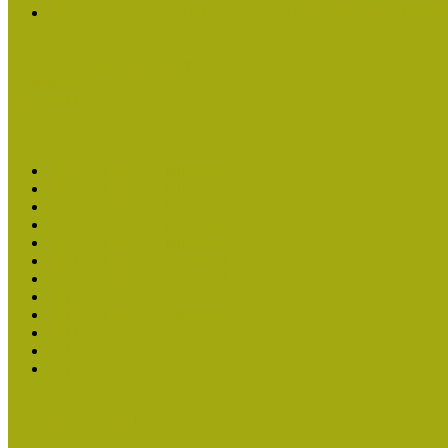
Turcsányiné Kesik Gabriella kapta a Kiváló Múzeumpedagógus
Családbarát Múzeum elismerés
Események
Legfrissebb hírek
Aktuális cikkek
Hírlevél
2026. évi MOKK hírlevelek
2025. évi MOKK hírlevelek
2024. évi MOKK hírlevelek
2023. évi MOKK hírlevelek
2022. évi MOKK hírlevelek
2021. évi MOKK Hírlevelek
2020. évi MOKK Hírlevelek
2019. évi MOKK Hírlevelek
2018. évi MOKK Hírlevelek
2017
2014.
2013.
ERASMUS + (KA120-ADU)
Közösségek Hete