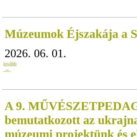
Múzeumok Éjszakája a 
2026. 06. 01.
tovább
→
A 9. MŰVÉSZETPEDA
bemutatkozott az ukrajn
múzeumi projektünk és el