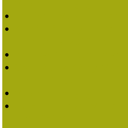
Múzeumpedagógiai Életm
Felhívás: Múzeumpedagó
Kustánné Hegyi Füstös I
Életműdíjat 2019-ben
Felhívás Múzeumpedagóg
Gratulálunk Káldy Mári
Életműdíjhoz!
Múzeumpedagógiai Élet
2015-ben Lovas Márta k
Életműdíjat