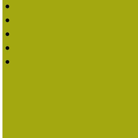
2019. évi MOKK Hírleve
2018. évi MOKK Hírleve
2017
2014.
2013.
ERASMUS + (KA120-AD
Közösségek Hete
Országos Múzeumpedagógia
Országos Múzeumpedagógia