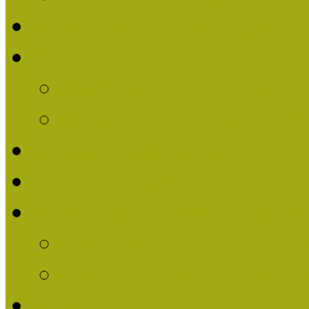
Nívódíjat nyert pályázat
Nívódíj 2013
Beérkezett pályázatok
Nívódíj Felhívás 2013
Múzeumpedagógiai Nívód
Nívódíj Adatlap 2013
Nívódíjat nyert pályáza
2012-ben Múzeumpedag
2011-ben Múzeumpedag
Története