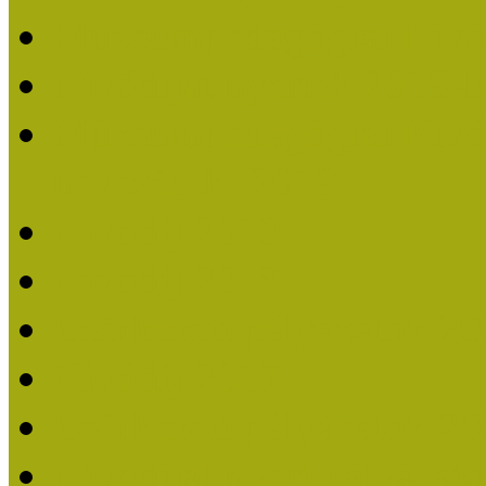
Múzeumpedagógiai Nívó
Nívódíjat nyertek 2019-
Múzeumpedagógiai Nívódí
nevezések (2019)
Nívódíj 2019
Nívódíj 2018
Beérkezett pályázatok 2
Nívódíj 2017
Beérkezett pályázatok 2
Nívódíjat nyert pályázat