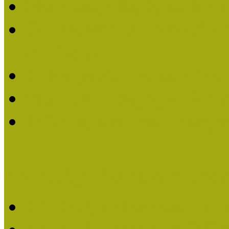
Múzeumpedagógiai Életm
Dr. Vásárhelyi Tamásé a
2013-ban
Ki kapja 2013-ban a Mú
Múzeumpedagógiai Életm
Felhívás múzeumpedagógi
Közösségi Múzeum elismer
Közösségi Múzeum elisme