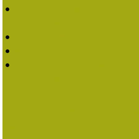
2016-ban Pató Mária és 
Múzeumpedagógus Díjat
Felhívás Kiváló Múzeum
Kiváló Múzeumpedagógus
Turcsányiné Kesik Gabrie
Múzeumpedagógus Díjat
Családbarát Múzeum elisme
Események