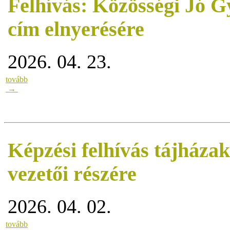
Felhívás: Közösségi Jó G
cím elnyerésére
2026. 04. 23.
tovább
→
Képzési felhívás tájháza
vezetői részére
2026. 04. 02.
tovább