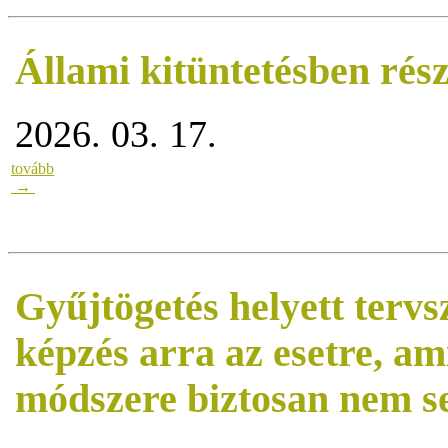
Állami kitüntetésben rész
2026. 03. 17.
tovább
→
Gyűjtögetés helyett terv
képzés arra az esetre, a
módszere biztosan nem se