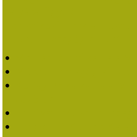
Pályázatfigyelő
Nemzetközi hírek a múzeum
Múzeumpedagógiai Életmű
Molnár József kapta a M
Múzeumpedagógiai Élet
Koltay Erika kapta a Mú
2023-ban
Felhívás: Múzeumpedagó
Lengyelné Kurucz Katali