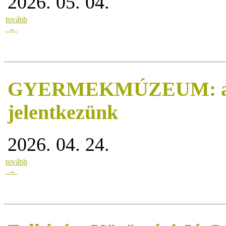
2026. 05. 04.
tovább
→
GYERMEKMÚZEUM: aki b
jelentkezünk
2026. 04. 24.
tovább
→