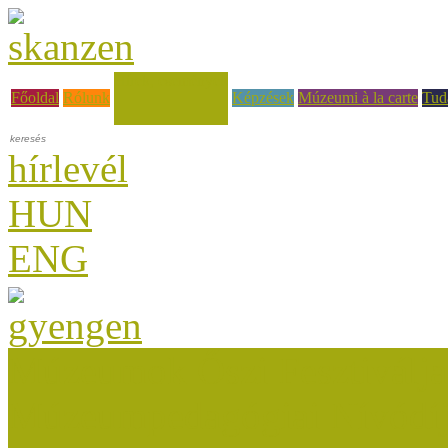
Hírek, események
Főoldal
Rólunk
Képzések
Múzeumi à la carte
Tud
hírlevél
HUN
ENG
Múzeumok Őszi Fesztiválja
Múzeumpedagógiai Nívódí