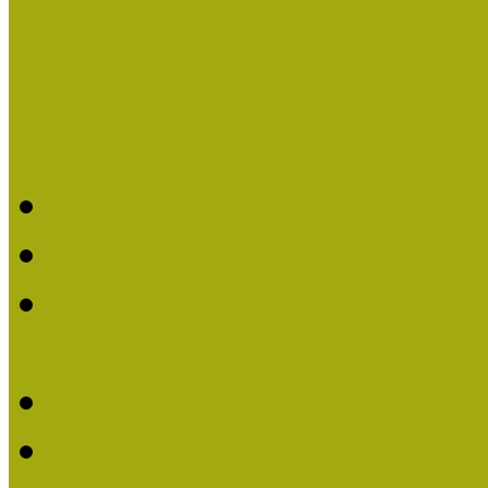
Pályázatfigyelő
Nemzetközi hírek a múzeum
Múzeumpedagógiai Életmű
Molnár József kapta a M
Múzeumpedagógiai Élet
Koltay Erika kapta a Mú
2023-ban
Felhívás: Múzeumpedagó
Lengyelné Kurucz Katali