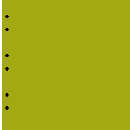
Múzeumpedagógiai Életm
Felhívás: Múzeumpedagó
Kustánné Hegyi Füstös I
Életműdíjat 2019-ben
Felhívás Múzeumpedagóg
Gratulálunk Káldy Mári
Életműdíjhoz!
Múzeumpedagógiai Élet
2015-ben Lovas Márta k
Életműdíjat