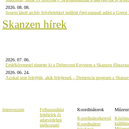
2026. 08. 08.
Sosem látott archív felvételekkel indított éjjel-nappali adást a Gree
Skanzen hírek
2026. 07. 06.
Emlékéremmel tüntette ki a Debreceni Egyetem a Skanzen főigazgat
2026. 06. 24.
Azokat sem felejtjük, akik felejtenek – Demencia program a Skanz
Impresszum
Felhasználási
Koordinátorok
Múzeumi
feltételek és
Koordinátorkereső
Közöns
adatvédelmi
kiállítá
Koordinátori
tájékoztató
Múzeum