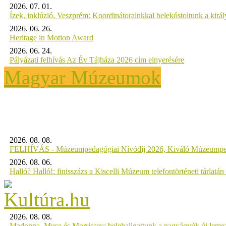
2026. 07. 01.
Ízek, inklúzió, Veszprém: Koordinátorainkkal belekóstoltunk a kirá
2026. 06. 26.
Heritage in Motion Award
2026. 06. 24.
Pályázati felhívás Az Év Tájháza 2026 cím elnyerésére
Magyar Múzeumok
2026. 08. 08.
FELHÍVÁS - Múzeumpedagógiai Nívódíj 2026, Kiváló Múzeumpe
2026. 08. 06.
Halló? Halló!: finisszázs a Kiscelli Múzeum telefontörténeti tárlatán
2026. 08. 08.
Madonna, Muse és Morrissey: belehallgattunk a nagyágyúk új leme