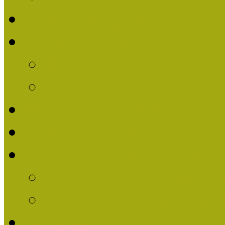
Nívódíjat nyert pályázat
Nívódíj 2013
Beérkezett pályázatok
Nívódíj Felhívás 2013
Múzeumpedagógiai Nívód
Nívódíj Adatlap 2013
Nívódíjat nyert pályáza
2012-ben Múzeumpedag
2011-ben Múzeumpedag
Története