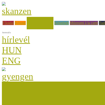
Hírek, események
Főoldal
Rólunk
Képzések
Múzeumi à la carte
Tud
hírlevél
HUN
ENG
Múzeumok Őszi Fesztiválja
Múzeumpedagógiai Nívódí