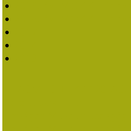
2019. évi MOKK Hírleve
2018. évi MOKK Hírleve
2017
2014.
2013.
ERASMUS + (KA120-AD
Közösségek Hete
Országos Múzeumpedagógia
Országos Múzeumpedagógia