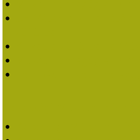
Múzeumpedagógiai Életm
Dr. Vásárhelyi Tamásé a
2013-ban
Ki kapja 2013-ban a Mú
Múzeumpedagógiai Életm
Felhívás múzeumpedagógi
Közösségi Múzeum elismer
Közösségi Múzeum elisme