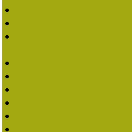
Múzeumpedagógiai Nívó
Nívódíjat nyertek 2019-
Múzeumpedagógiai Nívódí
nevezések (2019)
Nívódíj 2019
Nívódíj 2018
Beérkezett pályázatok 2
Nívódíj 2017
Beérkezett pályázatok 2
Nívódíjat nyert pályázat