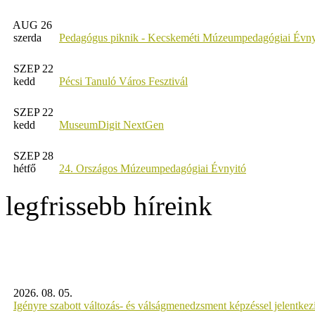
AUG 26
szerda
Pedagógus piknik - Kecskeméti Múzeumpedagógiai Évny
SZEP 22
kedd
Pécsi Tanuló Város Fesztivál
SZEP 22
kedd
MuseumDigit NextGen
SZEP 28
hétfő
24. Országos Múzeumpedagógiai Évnyitó
legfrissebb híreink
2026. 08. 05.
Igényre szabott változás- és válságmenedzsment képzéssel jelent