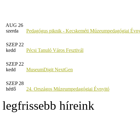
AUG 26
szerda
Pedagógus piknik - Kecskeméti Múzeumpedagógiai Évny
SZEP 22
kedd
Pécsi Tanuló Város Fesztivál
SZEP 22
kedd
MuseumDigit NextGen
SZEP 28
hétfő
24. Országos Múzeumpedagógiai Évnyitó
legfrissebb híreink