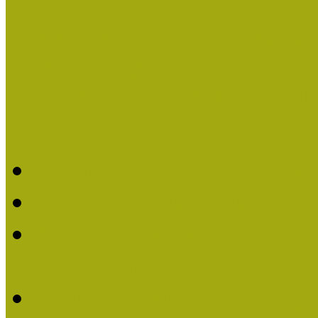
Országos Múzeumpedagógia
Pályázatfigyelő
Nemzetközi hírek a múzeum
Múzeumpedagógiai Életmű
Molnár József kapta a M
Múzeumpedagógiai Élet
Koltay Erika kapta a Mú
2023-ban
Felhívás: Múzeumpedagó