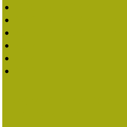
2020. évi MOKK Hírleve
2019. évi MOKK Hírleve
2018. évi MOKK Hírleve
2017
2014.
2013.
ERASMUS + (KA120-AD
Közösségek Hete
Országos Múzeumpedagógia