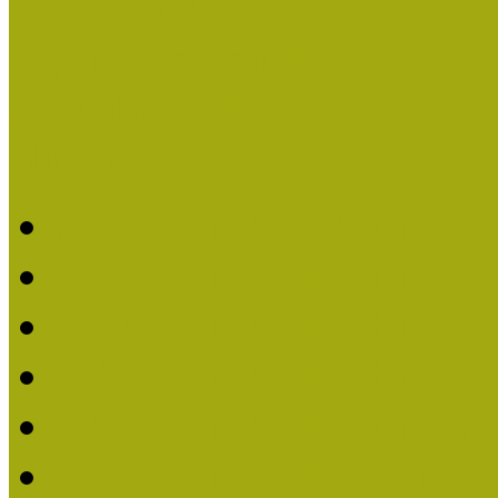
Események
Legfrissebb hírek
Aktuális cikkek
Hírlevél
2026. évi MOKK hírleve
2025. évi MOKK hírleve
2024. évi MOKK hírleve
2023. évi MOKK hírleve
2022. évi MOKK hírleve
2021. évi MOKK Hírleve