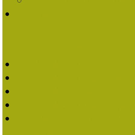
Története
Kiváló Múzeumpedagógus 
Kiváló Múzeumpedagóg
Kiváló Múzeumpedagóg
Kiváló Múzeumpedagógu
Kiváló Múzeumpedagógu
2018-ban Joó Emese kap
elismerést