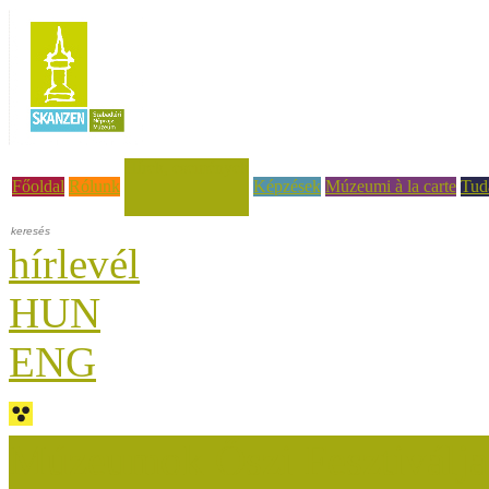
Hírek, események
Főoldal
Rólunk
Képzések
Múzeumi à la carte
Tud
hírlevél
HUN
ENG
Múzeumok Őszi Fesztiválja