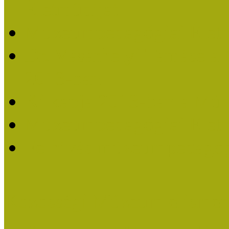
Életműdíjat
Múzeumpedagógiai Életm
Dr. Vásárhelyi Tamásé a
2013-ban
Ki kapja 2013-ban a Mú
Múzeumpedagógiai Életm
Felhívás múzeumpedagógi
Közösségi Múzeum elismer