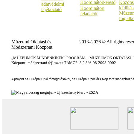
Koordinátorkereső
Közöns
adatvédelmi
kiállítá
Koordinátori
tájékoztató
Múzeum
feladatok
foglalk
Múzeumi Oktatási és
2013–2026 © All rights rese
Módszertani Központ
„MÚZEUMOK MINDENKINEK” PROGRAM – MÚZEUMOK OKTATÁSI–KÉ
Központi módszertani fejlesztés TÁMOP–3.2.8/A-08-2008-0002
A projekt az Európai Unió támogatásával, az Európai Szociális Alap társfinanszírozá