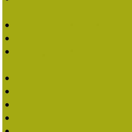
nevezések (2020)
Múzeumpedagógiai Nívó
Nívódíjat nyertek 2019-
Múzeumpedagógiai Nívódí
nevezések (2019)
Nívódíj 2019
Nívódíj 2018
Beérkezett pályázatok 2
Nívódíj 2017
Beérkezett pályázatok 2