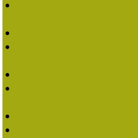
Lengyelné Kurucz Katali
Múzeumpedagógiai Életm
Felhívás: Múzeumpedagó
Kustánné Hegyi Füstös I
Életműdíjat 2019-ben
Felhívás Múzeumpedagóg
Gratulálunk Káldy Mári
Életműdíjhoz!
Múzeumpedagógiai Élet
2015-ben Lovas Márta k