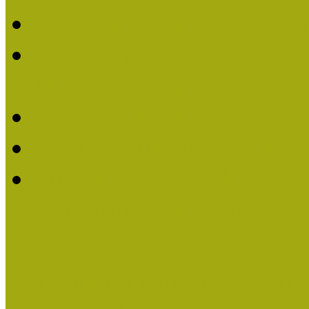
Felhívás Kiváló Múzeum
2016-ban Pató Mária és 
Múzeumpedagógus Díjat
Felhívás Kiváló Múzeum
Kiváló Múzeumpedagógus
Turcsányiné Kesik Gabrie
Múzeumpedagógus Díjat
Családbarát Múzeum elisme