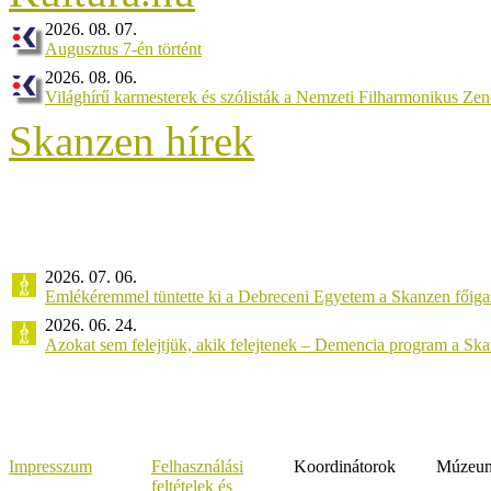
2026. 08. 07.
Augusztus 7-én történt
2026. 08. 06.
Világhírű karmesterek és szólisták a Nemzeti Filharmonikus Ze
Skanzen hírek
2026. 07. 06.
Emlékéremmel tüntette ki a Debreceni Egyetem a Skanzen főiga
2026. 06. 24.
Azokat sem felejtjük, akik felejtenek – Demencia program a Sk
Impresszum
Felhasználási
Koordinátorok
Múzeumi
feltételek és