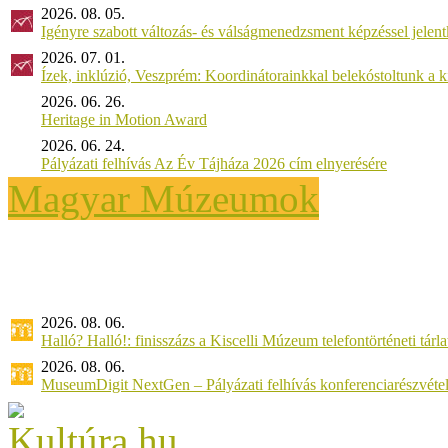
2026. 08. 05.
Igényre szabott változás- és válságmenedzsment képzéssel jel
2026. 07. 01.
Ízek, inklúzió, Veszprém: Koordinátorainkkal belekóstoltunk a 
2026. 06. 26.
Heritage in Motion Award
2026. 06. 24.
Pályázati felhívás Az Év Tájháza 2026 cím elnyerésére
Magyar Múzeumok
2026. 08. 06.
Halló? Halló!: finisszázs a Kiscelli Múzeum telefontörténeti tárl
2026. 08. 06.
MuseumDigit NextGen – Pályázati felhívás konferenciarészvétel