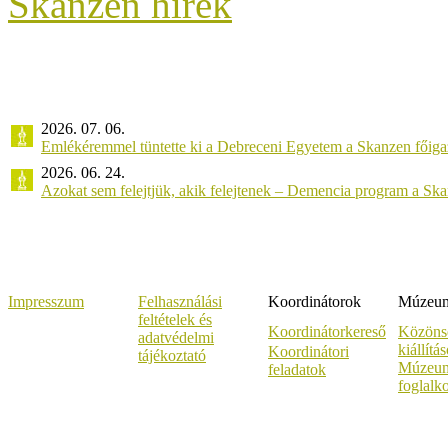
Skanzen hírek
2026. 07. 06.
Emlékéremmel tüntette ki a Debreceni Egyetem a Skanzen főiga
2026. 06. 24.
Azokat sem felejtjük, akik felejtenek – Demencia program a Sk
Impresszum
Felhasználási
Koordinátorok
Múzeumi
feltételek és
Koordinátorkereső
Közöns
adatvédelmi
kiállítá
Koordinátori
tájékoztató
Múzeum
feladatok
foglalk