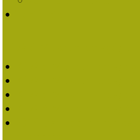
Története
Kiváló Múzeumpedagógus 
Kiváló Múzeumpedagóg
Kiváló Múzeumpedagóg
Kiváló Múzeumpedagógu
Kiváló Múzeumpedagógu
2018-ban Joó Emese kap
elismerést