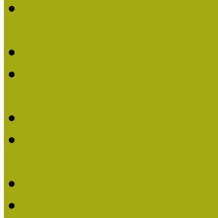
Lengyelné Kurucz Katali
Múzeumpedagógiai Életm
Felhívás: Múzeumpedagó
Kustánné Hegyi Füstös I
Életműdíjat 2019-ben
Felhívás Múzeumpedagóg
Gratulálunk Káldy Mári
Életműdíjhoz!
Múzeumpedagógiai Élet
2015-ben Lovas Márta k