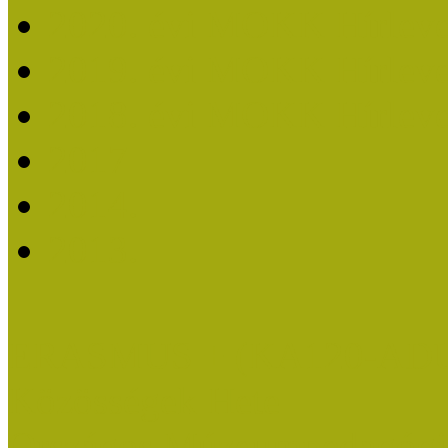
2020. évi MOKK Hírleve
2019. évi MOKK Hírleve
2018. évi MOKK Hírleve
2017
2014.
2013.
ERASMUS + (KA120-AD
Közösségek Hete
Országos Múzeumpedagógia