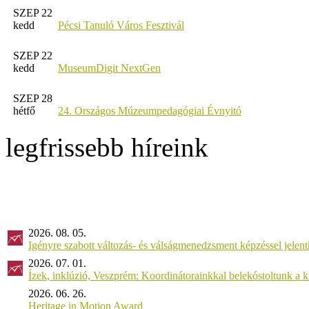
SZEP 22
kedd
Pécsi Tanuló Város Fesztivál
SZEP 22
kedd
MuseumDigit NextGen
SZEP 28
hétfő
24. Országos Múzeumpedagógiai Évnyitó
legfrissebb híreink
2026. 08. 05.
Igényre szabott változás- és válságmenedzsment képzéssel jel
2026. 07. 01.
Ízek, inklúzió, Veszprém: Koordinátorainkkal belekóstoltunk a 
2026. 06. 26.
Heritage in Motion Award