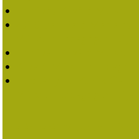
Felhívás Kiváló Múzeum
2016-ban Pató Mária és 
Múzeumpedagógus Díjat
Felhívás Kiváló Múzeum
Kiváló Múzeumpedagógus
Turcsányiné Kesik Gabrie
Múzeumpedagógus Díjat
Családbarát Múzeum elisme