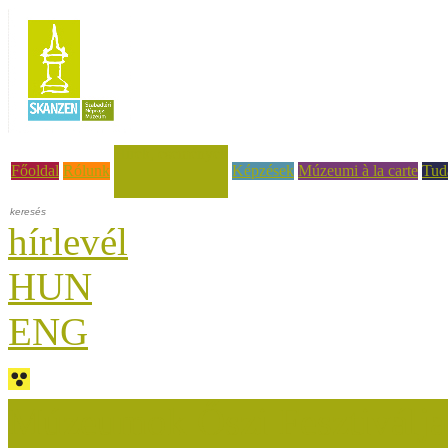
Hírek, események
Főoldal
Rólunk
Képzések
Múzeumi à la carte
Tud
hírlevél
HUN
ENG
Múzeumok Őszi Fesztiválja