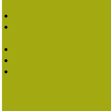
Életműdíjat
Múzeumpedagógiai Életm
Dr. Vásárhelyi Tamásé a
2013-ban
Ki kapja 2013-ban a Mú
Múzeumpedagógiai Életm
Felhívás múzeumpedagógi
Közösségi Múzeum elismer