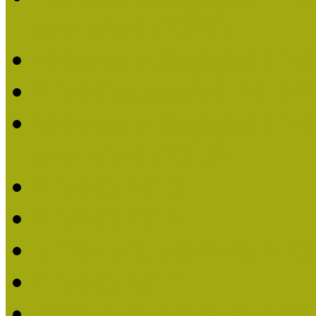
nevezések (2020)
Múzeumpedagógiai Nívó
Nívódíjat nyertek 2019-
Múzeumpedagógiai Nívódí
nevezések (2019)
Nívódíj 2019
Nívódíj 2018
Beérkezett pályázatok 2
Nívódíj 2017
Beérkezett pályázatok 2