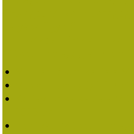
Országos Múzeumpedagógia
Pályázatfigyelő
Nemzetközi hírek a múzeum
Múzeumpedagógiai Életmű
Molnár József kapta a M
Múzeumpedagógiai Élet
Koltay Erika kapta a Mú
2023-ban
Felhívás: Múzeumpedagó