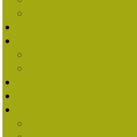
Múzeumpedagógiai Nív
Nívódíjat nyert pályázat
Nívódíj 2013
Beérkezett pályázatok
Nívódíj Felhívás 2013
Múzeumpedagógiai Nívód
Nívódíj Adatlap 2013
Nívódíjat nyert pályáza
2012-ben Múzeumpedag
2011-ben Múzeumpedag