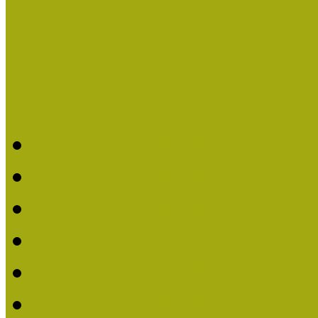
Események
Legfrissebb hírek
Aktuális cikkek
Hírlevél
2026. évi MOKK hírleve
2025. évi MOKK hírleve
2024. évi MOKK hírleve
2023. évi MOKK hírleve
2022. évi MOKK hírleve
2021. évi MOKK Hírleve