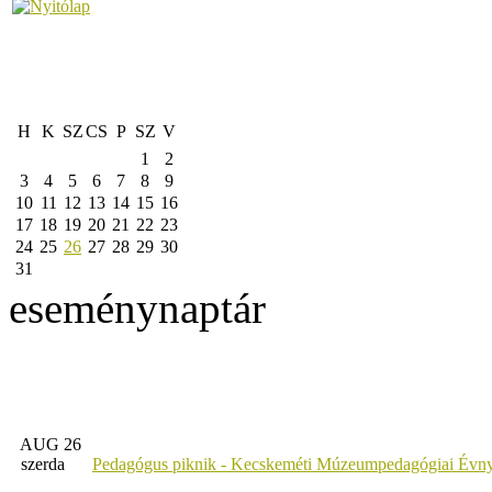
H
K
SZ
CS
P
SZ
V
1
2
3
4
5
6
7
8
9
10
11
12
13
14
15
16
17
18
19
20
21
22
23
24
25
26
27
28
29
30
31
eseménynaptár
AUG 26
szerda
Pedagógus piknik - Kecskeméti Múzeumpedagógiai Évny